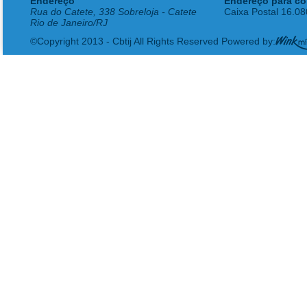
Endereço
Endereço para co
Rua do Catete, 338 Sobreloja - Catete
Caixa Postal 16.0
Rio de Janeiro/RJ
©Copyright 2013 - Cbtij All Rights Reserved Powered by: