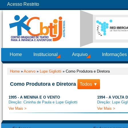
Acesso Restrito
Home
Institucional
Arquivo
Informações
Home
»
Acervo
»
Lupe Gigliotti
»
Como Produtora e Diretora
Como Produtora e Diretora
Todos ▼
1995 - A MENINA E O VENTO
1994 - A VOLTA
Direção: Cininha de Paula e Lupe Gigliotti
Direção: Lupe Gigl
Ver Mais >
Ver Mais >