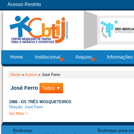
Acesso Restrito
Home
Institucional
Arquivo
Informações
Home
»
Acervo
»
José Ferro
José Ferro
Todos ▼
1988 - OS TRÊS MOSQUETEIROS
Direção: José Ferro
Ver Mais >
Endereço
Endereço para co