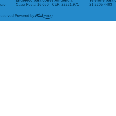
Endereço para correspondência
Telefone para 
tete
Caixa Postal 16.080 - CEP: 22221.971
21 2205 4483
 Reserved Powered by: