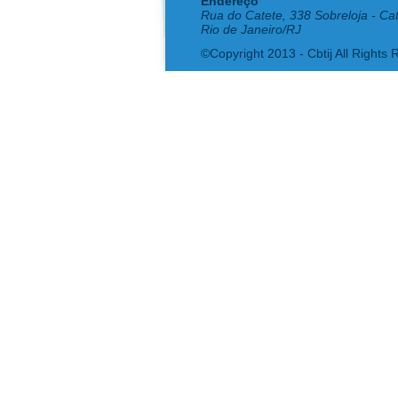
Endereço
Rua do Catete, 338 Sobreloja - Ca
Rio de Janeiro/RJ
©Copyright 2013 - Cbtij All Rights