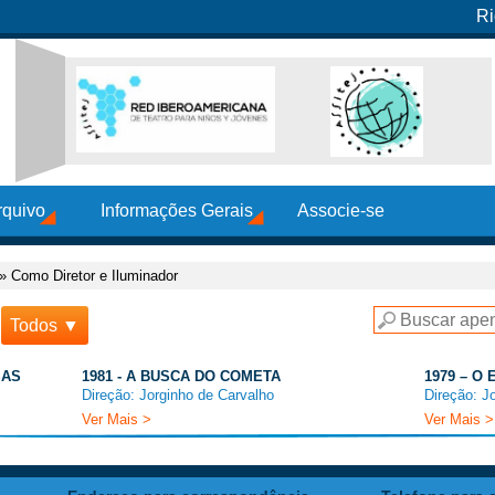
Ri
rquivo
Informações Gerais
Associe-se
»
Como Diretor e Iluminador
Todos ▼
SAS
1981 - A BUSCA DO COMETA
1979 – O
Direção: Jorginho de Carvalho
Direção: J
Ver Mais >
Ver Mais >