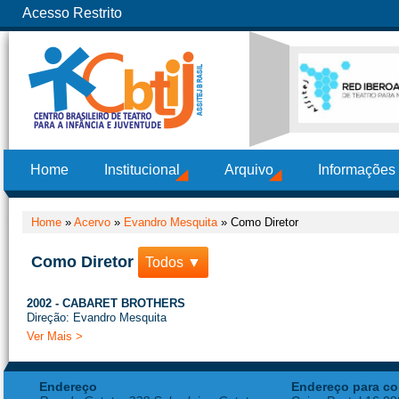
Acesso Restrito
Home
Institucional
Arquivo
Informações
Home
»
Acervo
»
Evandro Mesquita
»
Como Diretor
Como Diretor
Todos ▼
2002 - CABARET BROTHERS
Direção: Evandro Mesquita
Ver Mais >
Endereço
Endereço para co