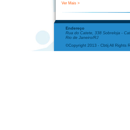
Ver Mais >
Endereço
Rua do Catete, 338 Sobreloja - Ca
Rio de Janeiro/RJ
©Copyright 2013 - Cbtij All Rights