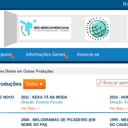
Ri
rquivo
Informações Gerais
Associe-se
o Diretor em Outras Produções
roduções
Todos ▼
DE NOVO
2011 - KEKA TÁ NA MODA
2010 - H
Direção: Ernesto Piccolo
Direção: E
Ver Mais >
Ver Mais >
2000 - MELODRAMAS DE PICADEIRO (EM
1999 - M
NOME DO PAI)
DO CADÁ