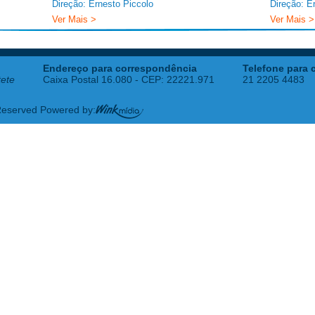
Direção: Ernesto Piccolo
Direção: E
Ver Mais >
Ver Mais >
Endereço para correspondência
Telefone para 
tete
Caixa Postal 16.080 - CEP: 22221.971
21 2205 4483
 Reserved Powered by: