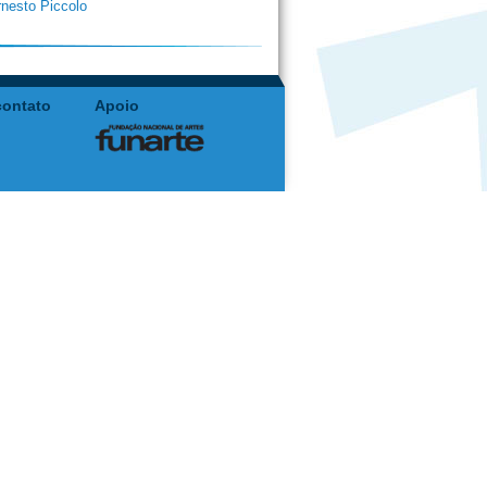
rnesto Piccolo
contato
Apoio