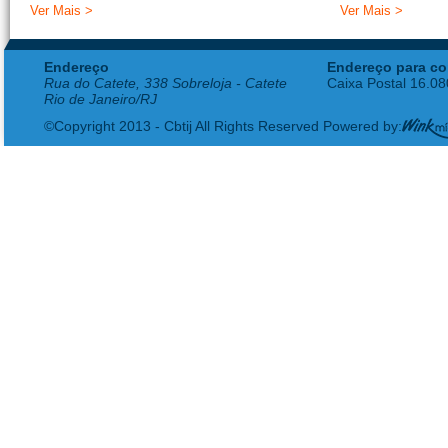
Ver Mais >
Ver Mais >
Endereço
Endereço para co
Rua do Catete, 338 Sobreloja - Catete
Caixa Postal 16.0
Rio de Janeiro/RJ
©Copyright 2013 - Cbtij All Rights Reserved Powered by: