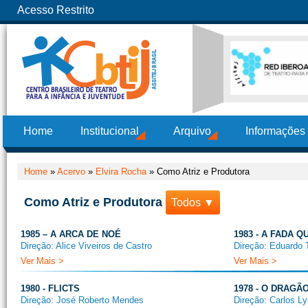
Acesso Restrito
Home
Institucional
Arquivo
Informações
Home
»
Acervo
»
Elvira Rocha
»
Como Atriz e Produtora
Como Atriz e Produtora
Todos ▼
1985 – A ARCA DE NOÉ
1983 - A FADA Q
Direção: Alice Viveiros de Castro
Direção: Eduardo T
Ver Mais >
Ver Mais >
1980 - FLICTS
1978 - O DRAGÃ
Direção: José Roberto Mendes
Direção: Carlos Ly