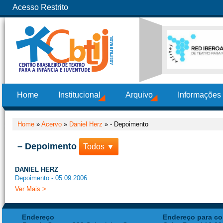
Acesso Restrito
Home
Institucional
Arquivo
Informações
Home
»
Acervo
»
Daniel Herz
»
- Depoimento
– Depoimento
Todos ▼
DANIEL HERZ
Depoimento - 05.09.2006
Ver Mais >
Endereço
Endereço para co