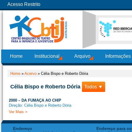
Acesso Restrito
Home
Institucional
Arquivo
Informações
Home
»
Acervo
»
Célia Bispo e Roberto Dória
Célia Bispo e Roberto Dória
Todos ▼
2000 – DA FUMAÇA AO CHIP
Direção: Célia Bispo e Roberto Dória
Ver Mais >
Endereço
Endereço para co