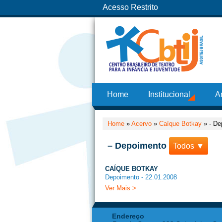
Acesso Restrito
Home
Institucional
A
Home
»
Acervo
»
Caíque Botkay
»
- De
– Depoimento
Todos ▼
CAÍQUE BOTKAY
Depoimento - 22.01.2008
Ver Mais >
Endereço