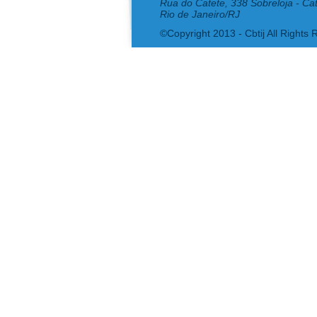
Rua do Catete, 338 Sobreloja - Ca
Rio de Janeiro/RJ
©Copyright 2013 - Cbtij All Rights