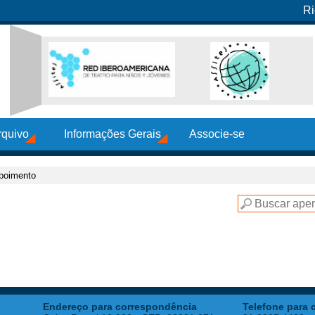
Ri
rquivo
Informações Gerais
Associe-se
poimento
Endereço para correspondência
Telefone para 