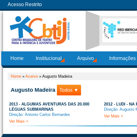
Acesso Restrito
Home
Institucional
Arquivo
Informações
Home
»
Acervo
»
Augusto Madeira
Augusto Madeira
Todos ▼
2013 - ALGUMAS AVENTURAS DAS 20.000
2012 - LUDI - N
LÉGUAS SUBMARINAS
Direção: Augusto 
Direção: Antonio Carlos Bernardes
Ver Mais >
Ver Mais >