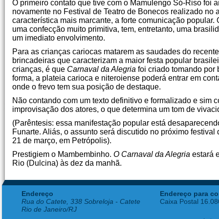
O primeiro contato que tive com o Mamulengo Só-Riso foi an
novamente no Festival de Teatro de Bonecos realizado no 
característica mais marcante, a forte comunicação popular
uma confecção muito primitiva, tem, entretanto, uma brasil
um imediato envolvimento.
Para as crianças cariocas matarem as saudades do recente 
brincadeiras que caracterizam a maior festa popular brasile
crianças, é que
Carnaval da Alegria
foi criado tomando por
forma, a plateia carioca e niteroiense poderá entrar em co
onde o frevo tem sua posição de destaque.
Não contando com um texto definitivo e formalizado e sim c
improvisação dos atores, o que determina um tom de vivaci
(Parêntesis: essa manifestação popular está desaparecend
Funarte. Aliás, o assunto será discutido no próximo festiva
21 de março, em Petrópolis).
Prestigiem o Mambembinho.
O Carnaval da Alegria
estará e
Rio (Dulcina) às dez da manhã.
Endereço
Endereço para co
Rua do Catete, 338 Sobreloja - Catete
Caixa Postal 16.0
Rio de Janeiro/RJ