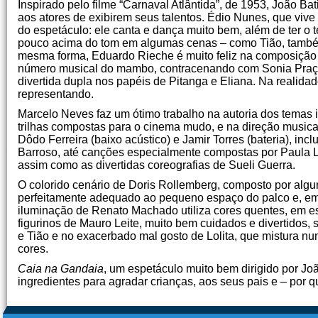
Inspirado pelo filme “Carnaval Atlântida”, de 1953, João Ba
aos atores de exibirem seus talentos. Édio Nunes, que vive
do espetáculo: ele canta e dança muito bem, além de ter o
pouco acima do tom em algumas cenas – como Tião, também
mesma forma, Eduardo Rieche é muito feliz na composição d
número musical do mambo, contracenando com Sonia Praça,
divertida dupla nos papéis de Pitanga e Eliana. Na realida
representando.
Marcelo Neves faz um ótimo trabalho na autoria dos temas 
trilhas compostas para o cinema mudo, e na direção musica
Dôdo Ferreira (baixo acústico) e Jamir Torres (bateria), in
Barroso, até canções especialmente compostas por Paula Le
assim como as divertidas coreografias de Sueli Guerra.
O colorido cenário de Doris Rollemberg, composto por alguns
perfeitamente adequado ao pequeno espaço do palco e, em 
iluminação de Renato Machado utiliza cores quentes, em esp
figurinos de Mauro Leite, muito bem cuidados e divertidos
e Tião e no exacerbado mal gosto de Lolita, que mistura n
cores.
Caia na Gandaia
, um espetáculo muito bem dirigido por Joã
ingredientes para agradar crianças, aos seus pais e – por 