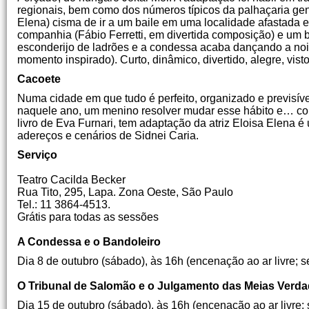
regionais, bem como dos números típicos da palhaçaria g
Elena) cisma de ir a um baile em uma localidade afastada e
companhia (Fábio Ferretti, em divertida composição) e um 
esconderijo de ladrões e a condessa acaba dançando a noi
momento inspirado). Curto, dinâmico, divertido, alegre, vist
Cacoete
Numa cidade em que tudo é perfeito, organizado e previsív
naquele ano, um menino resolver mudar esse hábito e… co
livro de Eva Furnari, tem adaptação da atriz Eloisa Elena 
adereços e cenários de Sidnei Caria.
Serviço
Teatro Cacilda Becker
Rua Tito, 295, Lapa. Zona Oeste, São Paulo
Tel.: 11 3864-4513.
Grátis para todas as sessões
A Condessa e o Bandoleiro
Dia 8 de outubro (sábado), às 16h (encenação ao ar livre; s
O Tribunal de Salomão e o Julgamento das Meias Verdad
Dia 15 de outubro (sábado), às 16h (encenação ao ar livre;