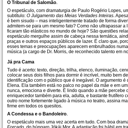
O Tribunal de Salomão
.
O espetáculo, com dramaturgia de Paulo Rogério Lopes, um a
subtítulo:
O Julgamento das Meias Verdades Inteiras
. Apes
é bem sisudo – mas inteligentemente tratado de forma dive
admitem-se para um mesmo fato? Como não ultrapassar a lin
ficaram tão elásticos no mundo de hoje? São questões rela
espetáculo mergulhe assim de cabeça nessa temática, ainda
praças e outros espaços públicos de lazer. É claro que, po
esses temas e preocupações aparecem embrulhados numa e
música (a cargo de Dr. Morris, de reconhecido talento em n
Já pra Cama
Tudo é acerto: texto, direção, trilha, elenco, iluminação, cen
colocar seus dois filhos para dormir é incrível, muito bem
identificação com o público que é inegável. O argumento é d
Elena. Ela também está no palco no papel da mãe e em um
nunca, emociona e diverte. É lindo quando a mãe percebe 
enriquecedor também para ela, adulta, e bastante frutífero
outro nome fortemente ligado à música no teatro, assina ma
firme em todos os quesitos.
A Condessa e o Bandoleiro
.
O espetáculo mais uma vez acerta em tudo. Com boa dramat
Forçado
, do húngaro Jókái Mor. A adaptação foi hábil em t