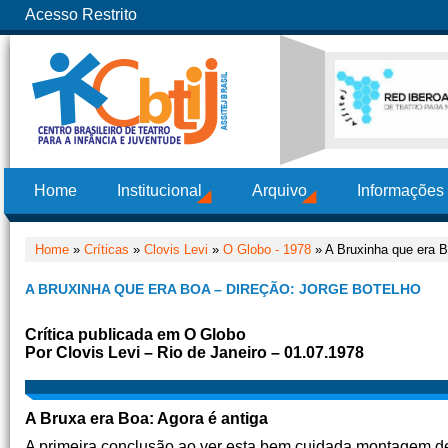
Acesso Restrito
Home
Institucional
Arquivo
Informações
Home
»
Críticas
»
Clovis Levi
»
O Globo - 1978
» A Bruxinha que era B
A BRUXINHA QUE ERA BOA – DIREÇÃO: JORGE BOTELHO
Crítica publicada em O Globo
Por Clovis Levi – Rio de Janeiro – 01.07.1978
A Bruxa era Boa: Agora é antiga
A primeira conclusão ao ver esta bem cuidada montagem 