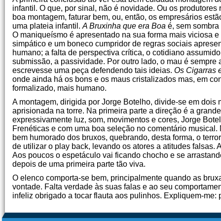
infantil. O que, por sinal, não é novidade. Ou os produtor
boa montagem, faturar bem, ou, então, os empresários estã
uma plateia infantil.
A Bruxinha que era Boa
é, sem sombra d
O maniqueísmo é apresentado na sua forma mais viciosa e d
simpático e um boneco cumpridor de regras sociais aprese
humano; a falta de perspectiva crítica, o cotidiano assumi
submissão, a passividade. Por outro lado, o mau é sempre an
escrevesse uma peça defendendo tais ideias.
Os Cigarras 
onde ainda há os bons e os maus cristalizados mas, em cont
formalizado, mais humano.
A montagem, dirigida por Jorge Botelho, divide-se em dois
aprisionada na torre. Na primeira parte a direção é a gran
expressivamente luz, som, movimentos e cores, Jorge Botel
Frenéticas e com uma boa seleção no comentário musical. 
bem humorado dos bruxos, quebrando, desta forma, o terror 
de utilizar o play back, levando os atores a atitudes falsas
Aos poucos o espetáculo vai ficando chocho e se arrastand
depois de uma primeira parte tão viva.
O elenco comporta-se bem, principalmente quando as bruxa
vontade. Falta verdade às suas falas e ao seu comportamen
infeliz obrigado a tocar flauta aos pulinhos. Expliquem-me: