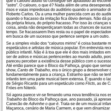
que o calouro adulto só consegue ser aplaudido ao escolh
“astro”. O calouro, o que é? Nada além de uma desesperada
risos e vaias impiedosas do auditório quando o animador d
Roberto Carlos. Ou a uma mulher parecida com as do auditório
quando o fracasso da imitação fica óbvio demais. Não dá pa
da própria feiura, do próprio fracasso. Por isso às criança
coisa, ainda não desperdiçaram todas as chances de suce
tempo. Se fracassarem lhes resta ou o papel de espectador
em busca de um sucesso que pertence sempre a um outro.
Se a simples visão dos “calouros mirins” é coisa bastante m
espetáculos e artistas de música popular. Em entrevista re
público infantil. Não é à toa que ele é dos mais imitados 
ser de astros e músicas pertencentes ao mundo adulto, porq
pareceu perceber a existência desse público com o suce
Até então parece que o Bloco da Palhoça, grupo que seman
show,
Canto de Trabalho
, era o único grupo a desenvolver
fundamentalmente para a criança. Estranho que não se ten
infantis tem uma parte musical bem extensa. E quando o la
de Sérgio Ricardo para um espetáculo como
Flicts
, as de 
Fróes em Niterói.
Só agora parece vir-se firmando uma nova tendência nos e
Trabalho
do Bloco da Palhoça que, ano passado, já aprese
Canecão de
Adivinhe o que é
. Trata-se de um musical inf
Maçaroca, cenário de Maria Carmem, e que vem dinamizar a 