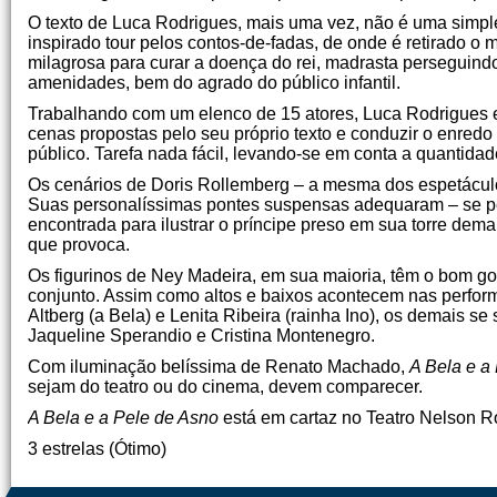
O texto de Luca Rodrigues, mais uma vez, não é uma simple
inspirado tour pelos contos-de-fadas, de onde é retirado o 
milagrosa para curar a doença do rei, madrasta perseguind
amenidades, bem do agrado do público infantil.
Trabalhando com um elenco de 15 atores, Luca Rodrigues en
cenas propostas pelo seu próprio texto e conduzir o enre
público. Tarefa nada fácil, levando-se em conta a quantidad
Os cenários de Doris Rollemberg – a mesma dos espetácul
Suas personalíssimas pontes suspensas adequaram – se per
encontrada para ilustrar o príncipe preso em sua torre dema
que provoca.
Os figurinos de Ney Madeira, em sua maioria, têm o bom gos
conjunto. Assim como altos e baixos acontecem nas perfor
Altberg (a Bela) e Lenita Ribeira (rainha Ino), os demais
Jaqueline Sperandio e Cristina Montenegro.
Com iluminação belíssima de Renato Machado,
A Bela e a
sejam do teatro ou do cinema, devem comparecer.
A Bela e a Pele de Asno
está em cartaz no Teatro Nelson R
3 estrelas (Ótimo)