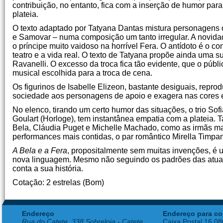
contribuição, no entanto, fica com a inserção de humor p
plateia.
O texto adaptado por Tatyana Dantas mistura personagens o
e Samovar – numa composição um tanto irregular. A novidade
o príncipe muito vaidoso na horrível Fera. O antídoto é o c
teatro e a vida real. O texto de Tatyana propõe ainda uma 
Ravanelli. O excesso da troca fica tão evidente, que o p
musical escolhida para a troca de cena.
Os figurinos de Isabelle Elizeon, bastante desiguais, repr
sociedade aos personagens de apoio e exagera nas cores e
No elenco, tirando um certo humor das situações, o trio S
Goulart (Horloge), tem instantânea empatia com a plateia.
Bela, Cláudia Puget e Michelle Machado, como as irmãs m
performances mais contidas, o par romântico Mirella Timpan
A Bela e a Fera
, propositalmente sem muitas invenções, é
nova linguagem. Mesmo não seguindo os padrões das atuais
conta a sua história.
Cotação: 2 estrelas (Bom)
Endereço
Endereço para co
Rua do Catete, 338 Sobreloja - Catete
Caixa Postal 16.0