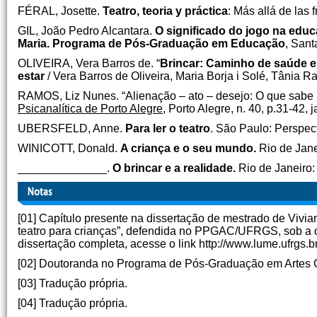
FÉRAL, Josette.
Teatro, teoria y práctica
:
Más allá de las f
GIL, João Pedro Alcantara.
O significado do jogo na educa
Maria. Programa de Pós-Graduação em Educação
, Sant
OLIVEIRA, Vera Barros de. “
Brincar: Caminho de saúde e 
estar
/ Vera Barros de Oliveira, Maria Borja i Solé, Tânia 
RAMOS, Liz Nunes. “Alienação – ato – desejo: O que sabe 
Psicanalítica de Porto Alegre
, Porto Alegre, n. 40, p.31-42, j
UBERSFELD, Anne.
Para ler o teatro
. São Paulo: Perspec
WINICOTT, Donald.
A criança e o seu mundo.
Rio de Jane
______________.
O brincar e a realidade.
Rio de Janeiro: 
[01] Capítulo presente na dissertação de mestrado de Vivia
teatro para crianças”, defendida no PPGAC/UFRGS, sob a or
dissertação completa, acesse o link http://www.lume.ufrgs.
[02] Doutoranda no Programa de Pós-Graduação em Artes Cê
[03] Tradução própria.
[04] Tradução própria.