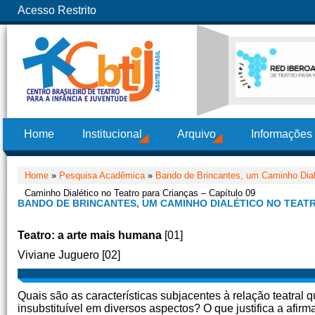
Acesso Restrito
Home
Institucional
Arquivo
Informações
Home
»
Pesquisa Acadêmica
»
Bando de Brincantes, um Caminho Dialé
Caminho Dialético no Teatro para Crianças – Capítulo 09
BANDO DE BRINCANTES, UM CAMINHO DIALÉTICO NO TEATR
Teatro: a
arte mais humana
[01]
Viviane Juguero [02]
Quais são as características subjacentes à relação teatral
insubstituível em diversos aspectos? O que justifica a afirm