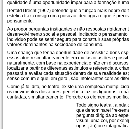
qualidade é uma oportunidade ímpar para a formação hum
Bertold Brecht (1967) defende que a função mais nobre do te
estética traz consigo uma posição ideológica e que é precis
pensamento.
Ao propor perguntas instigantes e não respostas rigidament
desenvolvimento social e pessoal, incitando o pensamento cr
indivíduo pode se sentir seguro para construir suas própri
valores dominantes na sociedade de consumo.
Uma criança que tenha oportunidade de assistir a bons esp
essas atuem simultaneamente em muitas ocasiões e possibil
naturalmente, com base na experiência e não em discursos 
localizar a partir de diferentes estímulos e referenciais, cri
passará a avaliar cada situação dentro de sua realidade es
senso comum e que, em geral, são intolerantes com as dife
Como já foi dito, no teatro, existe uma complexa multiplic
os movimentos dos atores, percebe a luz, os figurinos, cená
cantadas, simultaneamente. Percebe os elementos modific
Todo signo teatral, ainda
que denominarei “re-sema
pergunta dirigida ao espe
visual, uma cor, por exem
oposição) ou sintagmátic