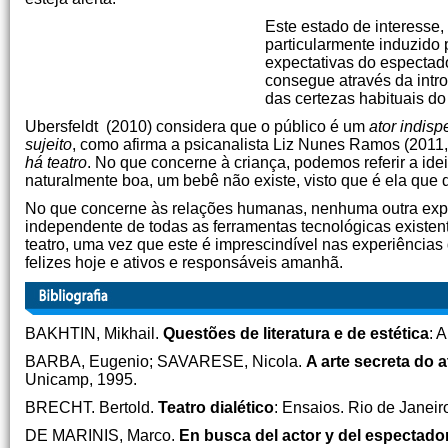
Este estado de interesse,
particularmente induzido
expectativas do espectado
consegue através da intr
das certezas habituais do
Ubersfeldt (2010) considera que o público é um
ator indis
sujeito
, como afirma a psicanalista Liz Nunes Ramos (2011, 
há teatro
. No que concerne à criança, podemos referir a id
naturalmente boa, um bebê não existe, visto que é ela que d
No que concerne às relações humanas, nenhuma outra expres
independente de todas as ferramentas tecnológicas existent
teatro, uma vez que este é imprescindível nas experiências 
felizes hoje e ativos e responsáveis amanhã.
BAKHTIN, Mikhail.
Questões de literatura e de estética
: 
BARBA, Eugenio; SAVARESE, Nicola.
A arte secreta do a
Unicamp, 1995.
BRECHT. Bertold.
Teatro dialético
: Ensaios. Rio de Janeiro
DE MARINIS, Marco.
En busca del actor y del espectado