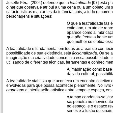
Josette Féral (2004) defende que a
teatralidade
[07] está p
olhar que observa e atribui a uma cena ou a um objeto um si
características marcantes da infância, pois, a todo o momen
personagens e situações:
O que a teatralidade faz 
cotidiano, um ato de repr
aparece como a imbricaç
que põe frente a frente u
que melhor se efetua ess
A teatralidade é fundamental em todas as áreas do conhecim
possibilidade de sua existência seja
ficcionalizada
. Ou seja
imaginação e a criatividade concretiza essa possibilidade
utilizando de diferentes técnicas, ferramentas e conhecimen
A imaginação como base d
da vida cultural, possibili
A teatralidade viabiliza que aconteça um encontro coletivo 
envolvidas para que possa acontecer plenamente. No livro
cronotopo
a interligação artística entre tempo e espaço, em
o tempo condensa-se, comp
se, penetra no movimento
no espaço, e o espaço re
séries e a fusão de sinais