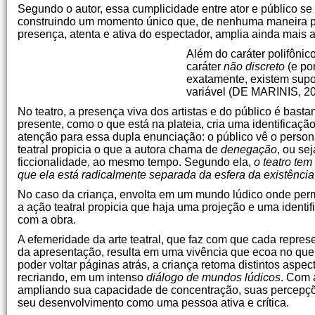
Segundo o autor, essa cumplicidade entre ator e público se
construindo um momento único que, de nenhuma maneira po
presença, atenta e ativa do espectador, amplia ainda mais
Além do caráter polifônic
caráter
não discreto
(e po
exatamente, existem supo
variável (DE MARINIS, 200
No teatro, a presença viva dos artistas e do público é bas
presente, como o que está na plateia, cria uma identificaçã
atenção para essa dupla enunciação: o público vê o perso
teatral propicia o que a autora chama de
denegação
, ou se
ficcionalidade, ao mesmo tempo. Segundo ela,
o teatro tem
que ela está radicalmente separada da esfera da existência
No caso da criança, envolta em um mundo lúdico onde perm
a ação teatral propicia que haja uma projeção e uma identif
com a obra.
A efemeridade da arte teatral, que faz com que cada represen
da apresentação, resulta em uma vivência que ecoa no q
poder voltar páginas atrás, a criança retoma distintos aspect
recriando, em um intenso
diálogo de mundos lúdicos
. Com a
ampliando sua capacidade de concentração, suas percepçõe
seu desenvolvimento como uma pessoa ativa e crítica.