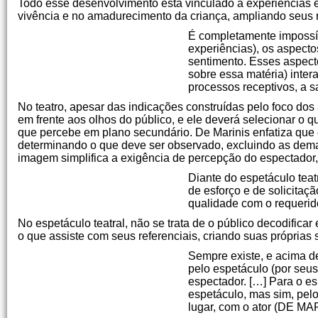
Todo esse desenvolvimento está vinculado a experiências 
vivência e no amadurecimento da criança, ampliando seus r
É completamente impossív
experiências), os aspecto
sentimento. Esses aspect
sobre essa matéria) inter
processos receptivos, a s
No teatro, apesar das indicações construídas pelo foco dos a
em frente aos olhos do público, e ele deverá selecionar o que
que percebe em plano secundário. De Marinis enfatiza que
determinando o que deve ser observado, excluindo as dem
imagem simplifica a exigência de percepção do espectado
Diante do espetáculo teat
de esforço e de solicita
qualidade com o requerid
No espetáculo teatral, não se trata de o público decodificar
o que assiste com seus referenciais, criando suas próprias 
Sempre existe, e acima de
pelo espetáculo (por seus
espectador. […] Para o es
espetáculo, mas sim, pelo
lugar, com o ator (DE MAR