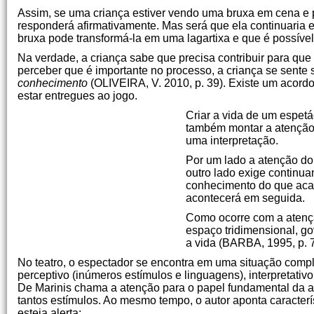
Assim, se uma criança estiver vendo uma bruxa em cena e 
responderá afirmativamente. Mas será que ela continuaria em
bruxa pode transformá-la em uma lagartixa e que é possíve
Na verdade, a criança sabe que precisa contribuir para que 
perceber que é importante no processo, a criança se sente
conhecimento
(OLIVEIRA, V. 2010, p. 39). Existe um acord
estar entregues ao jogo.
Criar a vida de um espetá
também montar a atenção d
uma interpretação.
Por um lado a atenção do
outro lado exige continu
conhecimento do que acab
acontecerá em seguida.
Como ocorre com a atençã
espaço tridimensional, go
a vida (BARBA, 1995, p. 7
No teatro, o espectador se encontra em uma situação comple
perceptivo (inúmeros estímulos e linguagens), interpretativo (
De Marinis chama a atenção para o papel fundamental da ate
tantos estímulos. Ao mesmo tempo, o autor aponta caracterí
esteja alerta: