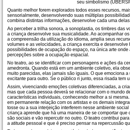
seu simbolismo (UBERSFE
Quanto melhor forem explorados todos esses recursos, mais 
sensorialmente, desenvolvendo suas múltiplas possibilida
combina distintas informações, desenvolve cada uma delas
Ao perceber a trilha sonora, a sonoplastia, os timbres das 
a criança desenvolve sua musicalidade. Ao acompanhar os 
a compreensão da utilização do idioma, amplia seus recursos
volumes e as velocidades, a criança exercita e desenvolve
possibilidades de ocupação do espaço, na única arte onde a 
percepções sobre a ocupação espacial.
No teatro, ao se identificar com personagens e ações da c
amedronta. Quando está em um ambiente coletivo, ela obs
muito parecidas, elas jamais são iguais. O que emociona a
excitante para outro. Se o público ri junto, essa risada tem
Assim, vivenciando emoções coletivas diferenciadas, a cri
mas que cada pessoa deverá se relacionar com o mundo de fo
características individuais, conhecendo melhor a si mesma
em permanente relação com os artistas e os demais integran
tosse ou a sua interjeição interferem nesse ambiente soci
criança aprende que há uma maneira de se comportar que c
são sociais e vão repercutir no outro. O teatro contribui pa
a atitude pessoal e que é preciso pensar na repercussão qu