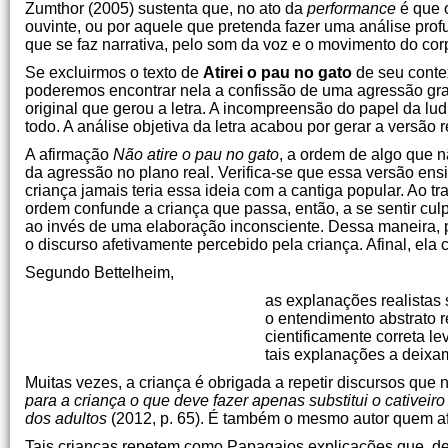
Zumthor (2005) sustenta que, no ato da
performance
é que 
ouvinte, ou por aquele que pretenda fazer uma análise pr
que se faz narrativa, pelo som da voz e o movimento do corp
Se excluirmos o texto de
Atirei o pau no gato
de seu contex
poderemos encontrar nela a confissão de uma agressão grat
original que gerou a letra. A incompreensão do papel da l
todo. A análise objetiva da letra acabou por gerar a versão 
A afirmação
Não atire o pau no gato
, a ordem de algo que n
da agressão no plano real. Verifica-se que essa versão ens
criança jamais teria essa ideia com a cantiga popular. Ao tr
ordem confunde a criança que passa, então, a se sentir cu
ao invés de uma elaboração inconsciente. Dessa maneira, p
o discurso afetivamente percebido pela criança. Afinal, el
Segundo Bettelheim,
as explanações realistas 
o entendimento abstrato r
cientificamente correta l
tais explanações a deixam
Muitas vezes, a criança é obrigada a repetir discursos qu
para a criança o que deve fazer apenas substitui o cativeir
dos adultos
(2012, p. 65). É também o mesmo autor quem af
Tais crianças repetem como Papagaios explicações que, de