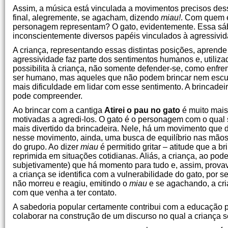
Assim, a música está vinculada a movimentos precisos dess
final, alegremente, se agacham, dizendo
miau
!
. Com quem e
personagem representam? O gato, evidentemente. Essa sábia
inconscientemente diversos papéis vinculados à agressividad
A criança, representando essas distintas posições, aprend
agressividade faz parte dos sentimentos humanos e, utiliza
possibilita à criança, não somente defender-se, como enfren
ser humano, mas aqueles que não podem brincar nem escuta
mais dificuldade em lidar com esse sentimento. A brincadei
pode compreender.
Ao brincar com a cantiga
Atirei o pau no gato
é muito mais
motivadas a agredi-los. O gato é o personagem com o qual s
mais divertido da brincadeira. Nele, há um movimento que 
nesse movimento, ainda, uma busca de equilíbrio nas mão
do grupo. Ao dizer
miau
é permitido gritar – atitude que a 
reprimida em situações cotidianas. Aliás, a criança, ao pode
subjetivamente) que há momento para tudo e, assim, provav
a criança se identifica com a vulnerabilidade do gato, por se
não morreu e reagiu, emitindo o
miau
e se agachando, a cri
com que venha a ter contato.
A sabedoria popular certamente contribui com a educação po
colaborar na construção de um discurso no qual a criança 