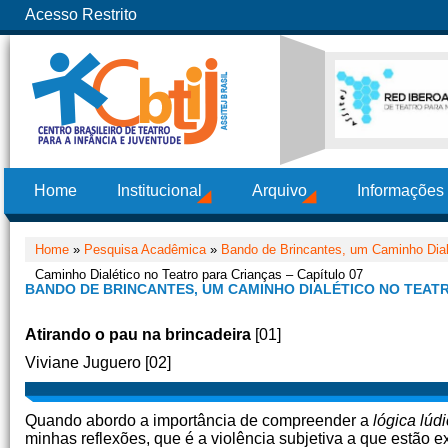
Acesso Restrito
Home
Institucional
Arquivo
Informações
Home
»
Pesquisa Acadêmica
»
Bando de Brincantes, um Caminho Dialé
Caminho Dialético no Teatro para Crianças – Capítulo 07
BANDO DE BRINCANTES, UM CAMINHO DIALÉTICO NO TEATR
Atirando o pau na brincadeira
[01]
Viviane Juguero [02]
Quando abordo a importância de compreender a
lógica lúd
minhas reflexões, que é a violência subjetiva a que estão 