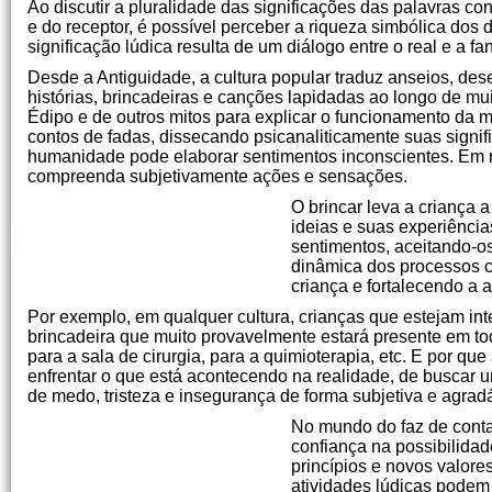
Ao discutir a pluralidade das significações das palavras co
e do receptor, é possível perceber a riqueza simbólica dos 
significação lúdica resulta de um diálogo entre o real e a fan
Desde a Antiguidade, a cultura popular traduz anseios, de
histórias, brincadeiras e canções lapidadas ao longo de mu
Édipo e de outros mitos para explicar o funcionamento da
contos de fadas, dissecando psicanaliticamente suas signif
humanidade pode elaborar sentimentos inconscientes. Em re
compreenda subjetivamente ações e sensações.
O brincar leva a criança 
ideias e suas experiência
sentimentos, aceitando-os
dinâmica dos processos co
criança e fortalecendo a 
Por exemplo, em qualquer cultura, crianças que estejam int
brincadeira que muito provavelmente estará presente em to
para a sala de cirurgia, para a quimioterapia, etc. E por q
enfrentar o que está acontecendo na realidade, de buscar
de medo, tristeza e insegurança de forma subjetiva e agrad
No mundo do faz de conta
confiança na possibilida
princípios e novos valor
atividades lúdicas podem