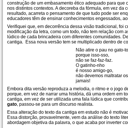
construção de um embasamento ético adequado para que ca
nos distintos contextos. A decoreba da fórmula, em vez da 
resultado, acarreta o pensamento de que tudo pode ser enq
educadores têm de ensinar conhecimentos engessados, ao i
Verifiquei que, em decorrência dessa visão tradicional, foi
modificação da letra, como um todo, não tem relação com
lúdico de cada brincadeira com diferentes comunidades. Des
cantiga. Essa nova versão tem se multiplicado dentro de col
Não atire o pau no gato-to
porque isso-sso,
não se faz-faz-faz.
O gatinho-nho
é nosso amigo-go,
não devemos maltratar os
jamais!
Embora dita versão reproduza a melodia, o ritmo e o jogo de
porque, em vez de narrar uma história, dá uma ordem em to
cantiga, em vez de ser utilizada uma fala lúdica que cont
gato
, passou-se para um discurso realista.
Essa alteração do texto da cantiga em estudo não é motiva
Essa distorção, provavelmente, vem da análise do texto lit
abordagem objetiva da palavra, o que acaba por inverter co