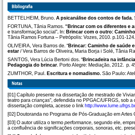
BETTELHEIM, Bruno.
A psicanálise dos contos de fada.
FORTUNA, Tânia Ramos.
“Brincar com os diferentes e a
e transformação social”
.
In:
Brincar com o outro: Caminho
Tânia Ramos Fortuna – Petrópolis: Vozes, 2010. p.101-124
OLIVEIRA, Vera Barros de. “
Brincar: Caminho de saúde e 
estar
/ Vera Barros de Oliveira, Maria Borja i Solé, Tânia 
SANTOS, Vera Lúcia Bertoni dos. “
Brincadeira na infânc
Pedagogia do brincar
. Porto Alegre: Mediação, 2012. p. 4
ZUMTHOR, Paul.
Escritura e nomadismo.
São Paulo: Atel
[01] Capítulo presente na dissertação de mestrado de Vivia
teatro para crianças”, defendida no PPGAC/UFRGS, sob a or
dissertação completa, acesse o link
http://www.lume.ufrgs.
[02] Doutoranda no Programa de Pós-Graduação em Artes Cê
[03] O autor utiliza o termo
performance
, segundo ele, empre
a confluência de significações corporais, sonoras, etc. pre