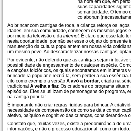
na hora em que, em perfo
suas capacidades signific
semanticidade. O tempo q
colaboram (necessariame
Ao brincar com cantigas de roda, a criança reforça os laço
idades, em sua comunidade, conhecem os mesmos jogos e 
por meio da televisão e da
Internet.
É claro que esse fato t
nesta oportunidade, por não ser esse o objeto do presente t
manutenção da cultura popular tem em nossa vida cotidiana, 
um mesmo povo. Ao descaracterizar nossas cantigas, optamo
Por evidente, não defendo que as cantigas sejam intocáveis. 
possibilidade de engessamento de qualquer espécie. Como ao
e canções folclóricos, os quais encontramos em inúmeras v
brincadeira popular e recriá-la, sem perder a sua essênci
cito como exemplo a versão
A avó a bordar
, criada na sér
tradicional
A velha a fiar.
Os criadores do programa situam 
episódios. Eles se utilizam de personagens do programa, e
na cantiga popular.
É importante não criar regras rígidas para brincar. A criati
necessidade de compreensão de como se dá a comunicação 
afetivo, psíquico e cognitivo das crianças, considerando-a 
Constato que, muitas vezes, existe a predominância de uma
informações, e não o processo educacional, como um todo.