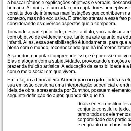
a buscar rótulos e explicações objetivas e verbais, desco
humana. A criança é um radar com captadores perceptivos s
constituídos de inúmeras manifestações que contribuem na c
contexto, mas não exclusiva. É preciso atentar a esse fat
considerando os diversos aspectos que a compõem.
Tomando a parte pelo todo, neste capítulo, vou analisar a r
com objetivo de evidenciar que, tanto na arte quanto na 
infantil. Aliás, essa sensibilização é fundamental para qu
plena com o mundo, reconhecendo que há inúmeros fatores
A sabedoria popular compreende isso, e é por esse motivo 
Elas dialogam com a subjetividade, provocando emoções e
prazer da fruição artística. A educação da sensibilidade é
com o meio social em que vivem.
Em relação à brincadeira
Atirei o pau no gato
, todos os e
sua emissão ocasiona uma interpretação superficial e errô
ideia de obra, apresentada por Zumthor, possuem elementos c
seguinte definição do autor, quando diz que há
duas séries constituintes
conjunto constitui o tex
termo todos os elementos 
corporeidade dos partici
e enquanto membros indi