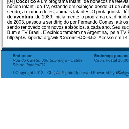
[04]
Cocoricó
é um programa infantil de bonecos na televisã
núcleo infantil da TV, estando em exibição desde 01 de Ab
sendo, a maioria deles, animais falantes. O protagonista Jú
de aventura
, de 1989. Inicialmente, o programa era dirigid
de 2003, passou a ser dirigido por Fernando Gomes, até os 
sendo renovado com novos episódios, a cada ano. Seu su
Bum e TV Brasil. É exibido também na Argentina, pela TV P
http://pt.wikipedia.org/wiki/Cocoric%C3%B3. Acesso em 14 
Endereço
Endereço para co
Rua do Catete, 338 Sobreloja - Catete
Caixa Postal 16.0
Rio de Janeiro/RJ
©Copyright 2013 - Cbtij All Rights Reserved Powered by: