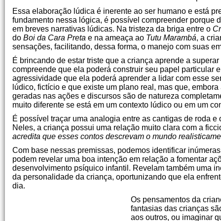
Essa elaboração lúdica é inerente ao ser humano e está pr
fundamento nessa lógica, é possível compreender porque di
em breves narrativas lúdicas. Na tristeza da briga entre o
Cr
do
Boi da Cara Preta
e na ameaça ao
Tutu Marambá
, a cr
sensações, facilitando, dessa forma, o manejo com suas e
É brincando de estar triste que a criança aprende a superar 
compreende que ela poderá construir seu papel particular
agressividade que ela poderá aprender a lidar com esse se
lúdico, fictício e que existe um plano real, mas que, embo
geradas nas ações e discursos são de natureza completame
muito diferente se está em um contexto lúdico ou em um con
É possível traçar uma analogia entre as cantigas de roda e
Neles, a criança possui uma relação muito clara com a ficc
acredita que esses contos descrevam o mundo realisticame
Com base nessas premissas, podemos identificar inúmeras
podem revelar uma boa intenção em relação a fomentar aç
desenvolvimento psíquico infantil. Revelam também uma in
da personalidade da criança, oportunizando que ela enfrent
dia.
Os pensamentos da crian
fantasias das crianças s
aos outros, ou imaginar 