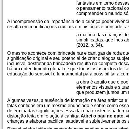
fantasias em torno dessas
o pensamento racional co
compreender o mundo só s
A incompreensão da importância de a criança poder vivencia
resulta em modificações cruciais em histórias e brincadeira
a maioria das crianças d
simplificadas, que lhes a
(2012, p. 34).
O mesmo acontece com brincadeiras e cantigas de roda qu
significação original e seu potencial de criar diálogos subj
inclusive, desfrutar da brincadeira resulta na completa des
há um entendimento global de que todos os aspectos de cad
educação do sensível é fundamental para possibilitar a c
a obra é aquilo que é poe
elementos visuais e situa
que produzem juntos um 
Algumas vezes, a ausência de formação na área artística e 
falas contidas em um mesmo enunciado e sobre como essas
determinadas significações. Essa lacuna existente na for
distorção feita em relação à cantiga
Atirei o pau no gato
, 
crianças a elaborar pacífica, saudável e subjetivamente os 