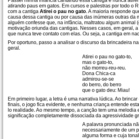
Passei minha infância cantando essa cantiga e nunca ati
atirando paus em gatos. Em cursos e palestras por todo o 
com a cantiga
Atirei o pau no gato
. A maioria responde qu
causa dessa cantiga ou por causa das inúmeras outras da 
alguém confesse que, na infância, maltratou algum animal 
motivação oriunda das cantigas. Nesses casos, em geral, a
que nunca teve contato com elas. Ou seja, a cantiga em nad
Por oportuno, passo a analisar o discurso da brincadeira 
geral.
Atirei o pau no gato-to,
mas o gato-to,
não morreu-reu-reu.
Dona Chica-ca
admirou-se-se
do berro, do berro
que o gato deu: Miau!
Em primeiro lugar, a letra é uma narrativa lúdica. Ao brinc
finais, o jogo fica evidente, e nenhuma criança entende est
lo realidade. Ao mesmo tempo, a canção tem uma melodia 
significação completamente dissociada da agressividade gr
A palavra pronunciada não
necessariamente de um pr
alguma forma e cuja tona