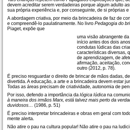
devem acreditar serem verdadeiras porque algum adulto as
sua própria experiência e, por conseguinte, de si próprias 
A abordagem criativa, por meio da brincadeira de faz de co
e compreendê-lo paulatinamente. No livro
Pedagogia do br
Piaget, expõe que
uma visão abrangente da l
início antes dos dois ano
condutas lúdicas das cri
características diversas,
de aprendizagem, de afet
afirmação, aceitação, con
outro (2012, p. 78).
É preciso resguardar o direito de brincar de mãos dadas, de
divertida. A educação, a arte e a brincadeira devem estar
Todas as áreas precisam de criatividade, autonomia de pen
Por isso, defendo a importância da
lógica lúdica
na comunica
à maneira dos irmãos Marx, está talvez mais perto da ver
duvidosos…
(1986, p. 51)
É preciso interpretar brincadeiras e obras em geral com to
mente alerta.
Não atire o pau na cultura popular! Não atire o pau na ludic