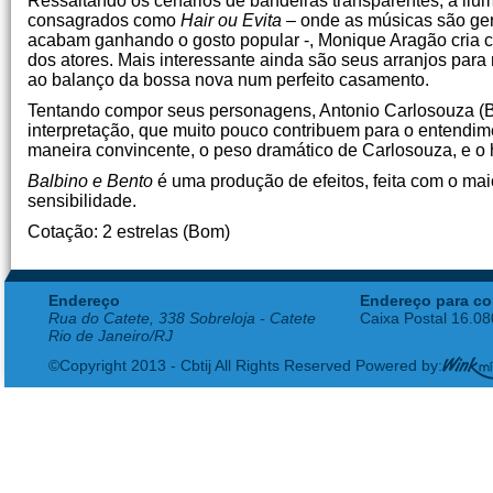
Ressaltando os cenários de bandeiras transparentes, a ilum
consagrados como
Hair ou Evita
– onde as músicas são ger
acabam ganhando o gosto popular -, Monique Aragão cria c
dos atores. Mais interessante ainda são seus arranjos par
ao balanço da bossa nova num perfeito casamento.
Tentando compor seus personagens, Antonio Carlosouza (Ba
interpretação, que muito pouco contribuem para o entendi
maneira convincente, o peso dramático de Carlosouza, e o 
Balbino e Bento
é uma produção de efeitos, feita com o maio
sensibilidade.
Cotação: 2 estrelas (Bom)
Endereço
Endereço para co
Rua do Catete, 338 Sobreloja - Catete
Caixa Postal 16.0
Rio de Janeiro/RJ
©Copyright 2013 - Cbtij All Rights Reserved Powered by: