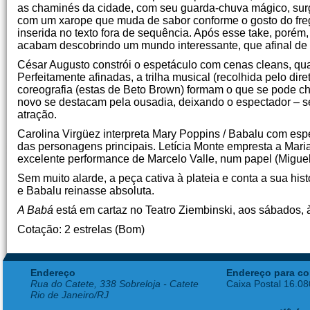
as chaminés da cidade, com seu guarda-chuva mágico, sur
com um xarope que muda de sabor conforme o gosto do fregu
inserida no texto fora de sequência. Após esse take, porém,
acabam descobrindo um mundo interessante, que afinal de c
César Augusto constrói o espetáculo com cenas cleans, qu
Perfeitamente afinadas, a trilha musical (recolhida pelo d
coreografia (estas de Beto Brown) formam o que se pode ch
novo se destacam pela ousadia, deixando o espectador – s
atração.
Carolina Virgüez interpreta Mary Poppins / Babalu com esp
das personagens principais. Letícia Monte empresta a Mari
excelente performance de Marcelo Valle, num papel (Migue
Sem muito alarde, a peça cativa à plateia e conta a sua his
e Babalu reinasse absoluta.
A Babá
está em cartaz no Teatro Ziembinski, aos sábados, 
Cotação: 2 estrelas (Bom)
Endereço
Endereço para co
Rua do Catete, 338 Sobreloja - Catete
Caixa Postal 16.0
Rio de Janeiro/RJ