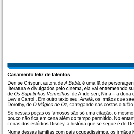
Casamento feliz de talentos
Denise Crispun, autora de
A Babá
, é uma fã de personagen
literatura e divulgados pelo cinema, ela vai entremeando 
de
Os Sapatinhos Vermelhos
, de Andersen, Nina – a dona 
Lewis Carroll. Em outro texto seu,
Arraiá
, os irmãos que sa
Dorothy, de
O Mágico de Oz
, carregando nas costas o tufã
Se nessas peças os famosos são só uma citação, o mesm
pouco não fica em cena além do tempo permitido. No entant
cenas dos estúdios Disney, a história que se segue é de De
Numa dessas famílias com pais ocupadíssimos, os irmãos Ma