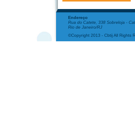
Endereço
Rua do Catete, 338 Sobreloja - Ca
Rio de Janeiro/RJ
©Copyright 2013 - Cbtij All Rights