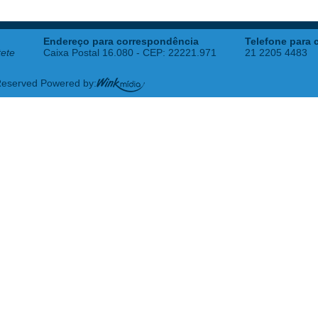
Endereço para correspondência
Telefone para 
tete
Caixa Postal 16.080 - CEP: 22221.971
21 2205 4483
 Reserved Powered by: