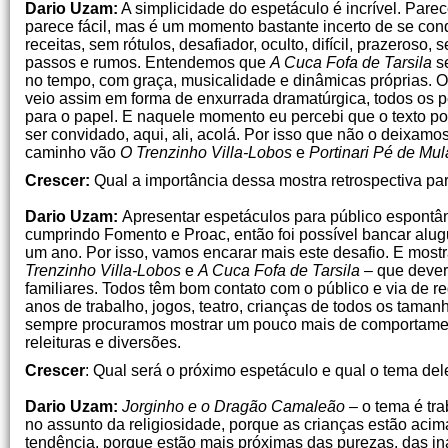
Dario Uzam:
A simplicidade do espetáculo é incrível. Par
parece fácil, mas é um momento bastante incerto de se co
receitas, sem rótulos, desafiador, oculto, difícil, prazero
passos e rumos. Entendemos que
A Cuca Fofa de Tarsila
se
no tempo, com graça, musicalidade e dinâmicas próprias. O 
veio assim em forma de enxurrada dramatúrgica, todos os p
para o papel. E naquele momento eu percebi que o texto pod
ser convidado, aqui, ali, acolá. Por isso que não o deixamos
caminho vão
O Trenzinho Villa-Lobos
e
Portinari Pé de Mul
Crescer:
Qual a importância dessa mostra retrospectiva par
Dario Uzam:
Apresentar espetáculos para público espont
cumprindo Fomento e Proac, então foi possível bancar alugu
um ano. Por isso, vamos encarar mais este desafio. E mostr
Trenzinho Villa-Lobos
e
A Cuca Fofa de Tarsila
– que deverã
familiares. Todos têm bom contato com o público e via de
anos de trabalho, jogos, teatro, crianças de todos os tama
sempre procuramos mostrar um pouco mais de comportamen
releituras e diversões.
Crescer
: Qual será o próximo espetáculo e qual o tema del
Dario Uzam:
Jorginho e o Dragão Camaleão
– o tema é tra
no assunto da religiosidade, porque as crianças estão ac
tendência, porque estão mais próximas das purezas, das in