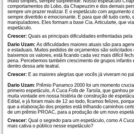
muito simples, sempre surpreende. Nosso espetáculo
Chap
comportamentos do Lobo, da Chapeuzim e dos demais per
sempre um prazer realizar. E o espetáculo com argumento d
sempre divertido e emocionante. E para que dê tudo certo
manipuladores. Eles formam a base Cia. Articularte, que vi
espetáculo.
Crescer:
Quais as principais dificuldades enfrentadas pela 
Dario Uzam:
As dificuldades maiores atuais são para ag
e estaduais. Muitos pedidos de orçamentos são solicitados
baixemos os valores, está ficando cada vez mais difícil fec
pena. Percebemos também crescimento de grupos infantis e
dentro dessa arte teatral.
Crescer:
E as maiores alegrias que vocês já viveram no pal
Dario Uzam
: Prêmio Panamco 2000 foi um momento crucial p
primeiro espetáculo,
A Cuca Fofa de Tarsila
, que ganhou pr
muita vontade em nossa história de construção de espetácu
Edital, e já foram mais de 12 ao todo, ficamos felizes, po
que a elaboração dos projetos está trilhando caminhos ce
de um prêmio PROAC, para a produção de um novo espetá
Crescer:
Qual o segredo para um espetáculo, como
A Cuca
mais cativa o público nesse espetáculo?