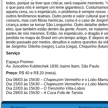
todos, porque se tiver que criticar, será naquele momento, 
o que para nós é sempre um leme gigantesco. Costumamos 
aquela cena, ou o espetáculo, o problema é sempre nosso –
outros fenômenos teatrais. Outro ponto e valor cultural que
comuns, mas com fibras heróicas, como é o caso de Jorgin
criança antes se tornar São Longuinho. Outro detalhe defen
eles, que também estão dentro da gente. Assim, se matarm
partes de nós mesmos. Então, no espetáculo, o dragão é um
perdida no mapa do Brasil em um tempo antigo. E depois de
tendo passado por medos, desafios e outros quesitos da v
de Jorginho: Ditinho (negro), Luzia (cega), Chiquinho (futuro 
Serviço
Espaço Promon
Av. Juscelino Kubitschek 1830, bairro Itaim, São Paulo
Preço:
R$ 40 e R$ 20 (meia).
Dia 08/03 às 15h30 –
Chapeuzim Vermelho e o Lobo Marr
Dia 15/03 às 15h30 –
Chapeuzim Vermelho e o Lobo Marr
Dia 22/03 às 15h30 –
O Trenzinho Villa-Lobos
Dia 29/03 às 15h30 –
A Cuca Fofa de Tarsila
Endereço
Endereço para co