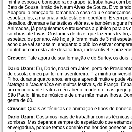
minha esposa e bonequeira do grupo, já trabalhava com bo
Beto de Souza, irmão de Naum Alves de Souza. E voltando à
Abaporu, a emoção foi tamanha: a casa caiu e começamos a 
espetáculos, a maioria ainda está em repertório. E vem po
desafios, diversas e fantásticas vitórias, e também alguns
Animadas, já pesquisamos e trouxemos a público para as cri
sombras até luvas. Gostamos de dizer que fazemos teatro,
espetáculos por ano. Até hoje já foram mais de 3 mil espe
acho que vai ser assim: enquanto o público estiver compar
contribuir com esta arte desafiadora, indescritível e prazer
Crescer
: Fale agora de sua formação e de Surley, os dois f
Dario Uzam:
Eu, Dario, nasci em Jales, perto de President
de escola e meu pai foi um aventureiro. Fiz minha universi
Filho, durante quatro anos, em que aprendi muito e pude vi
Matraga
e
Macunaíma
em muitos festivais, da França, Esp
um emocionante teatro a céu aberto, moderno, mas grego p
São Paulo, filha de músico e de uma mãe maravilhosa, Don
gente de 60.
Crescer:
Quais as técnicas de animação e tipos de bonec
Dario Uzam:
Gostamos mais de trabalhar com as técnicas d
sombras. Mas depende sempre do espetáculo que estamos r
envergadura, porque temos domínio melhor dos bonecos, co