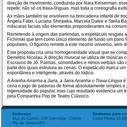
direção de movimento, conduzida por Nara Keiserman, esse
repetir, não só os trava-línguas, mas toda a coreografia exi
As mães também se envolvem na brincadeira infantil de troca
Ângela Fabri, Luciana Shirawka, Marcela Dalee e Stella B
máscaras faciais são elementos preponderantes na comuni
Remetendo à origem das parlendas, o espetáculo resgata a 
Fichinski que tem como único elemento de fundo um pano fe
populares. O figurino remete a este mesmo universo, sem de
Esta proposta cria uma homogeneidade visual que se compl
Demétrio Nicolau. A direção musical se utiliza de músicas 
Escravos de Jô. Palmas, sonoridades e ritmos verbais são 
partir dos quais estrutura as cenas. O espetáculo marca um 
espontânea e inteligente, através do lúdico.
A Aranha Arranha a Jarra, a Jarra Arranha o Trava-Língua
é 
cena o jogo de palavras de forma absolutamente simples e p
ingenuidade do popular, mas cujo resultado evidencia um tra
pela Companhia Pop de Teatro Clássico.
Endereço
Endereço para co
Rua do Catete, 338 Sobreloja - Catete
Caixa Postal 16.0
Rio de Janeiro/RJ