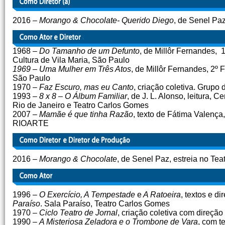
2016 –
Morango & Chocolate- Querido Diego
, de Senel Pa
1968 –
Do Tamanho de um Defunto
, de Millôr Fernandes, 
Cultura de Vila Maria, São Paulo
1969 – Uma Mulher em Três Atos
, de Millôr Fernandes, 2º
São Paulo
1970 –
Faz Escuro, mas eu Canto
, criação coletiva. Grupo
1993
– 8 x 8
–
O Álbum Familiar
, de J. L. Alonso, leitura,
Rio de Janeiro e Teatro Carlos Gomes
2007 –
Mamãe é que tinha Razão
, texto de Fátima Valença
RIOARTE
2016 –
Morango & Chocolate
, de Senel Paz, estreia no Tea
1996 –
O Exercício, A Tempestade
e
A Ratoeira
, textos e d
Paraíso
. Sala Paraíso, Teatro Carlos Gomes
1970 –
Ciclo Teatro de Jornal
, criação coletiva com direçã
1990 –
A Misteriosa Zeladora e o Trombone de Vara
, com t