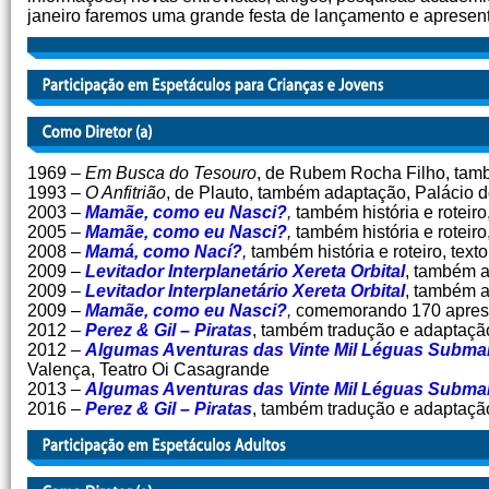
janeiro faremos uma grande festa de lançamento e apresenta
1969 –
Em Busca do Tesouro
, de Rubem Rocha Filho, tamb
1993 –
O Anfitrião
, de Plauto, também adaptação, Palácio d
2003 –
Mamãe, como eu Nasci?
,
também história e roteiro
2005 –
Mamãe, como eu Nasci?
,
também história e rotei
2008 –
Mamá, como Nací?
,
também história e roteiro, text
2009 –
Levitador Interplanetário Xereta Orbital
, também a
2009 –
Levitador Interplanetário Xereta Orbital
, também a
2009 –
Mamãe, como eu Nasci?
,
comemorando 170 aprese
2012 –
Perez & Gil – Piratas
, também tradução e adaptação,
2012 –
Algumas Aventuras das Vinte Mil Léguas Subma
Valença, Teatro Oi Casagrande
2013 –
Algumas Aventuras das Vinte Mil Léguas Subma
2016 –
Perez & Gil – Piratas
, também tradução e adaptação