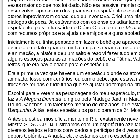
vezes maior do que nos foi dado. Não era possível montar 
desenvolver apenas um dos quadros do espetáculo e esco
atores improvisavam cenas, que eu inventava. Criei uma his
diálogos da peça. Já estávamos com os ensaios adiantad
espetáculo, pois tinha saído no Diário Oficial o nome
Menin
com recursos próprios e a ajuda de amigos e alguns apoiad
Inicialmente eu tinha pensado em fazer o bebê que aparec
de ideia e de fato, quando minha amiga Isa Vianna me apre
e animação, a história deu um salto e resolvi fazer tudo em 
alguns esboços para as animações do bebê, e a Fátima Va
letras, que ela havia criado para o espetáculo.
Era a primeira vez que haveria um espetáculo onde os ato
animado, fosse com cenários, ou com o bebê, que estava na 
trocas de roupas e tudo tinha que se ajustar ao tempo da pro
Escolhi para viverem as personagens do meu espetáculo, tr
fazia
A Megera Domada
, dirigido pela Nadege Jardim; Mar
Bruno Sanches, um talentoso menino de dez anos, que estav
Barquinho
. Aliás, estes espetáculos participaram da 3ª. M
Antes de estrearmos oficialmente no Rio, exatamente nove 
Mostra SESC CBTIJ. Estreamos com um espetáculo azeitado
diversos teatros e fomos convidados a participar de diverso
depois Colômbia, Angola, etc. e estamos com o espetáculo a