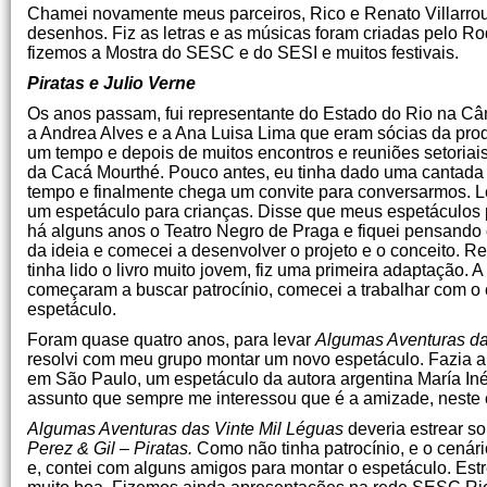
Chamei novamente meus parceiros, Rico e Renato Villarrou
desenhos. Fiz as letras e as músicas foram criadas pelo R
fizemos a Mostra do SESC e do SESI e muitos festivais.
Piratas e Julio Verne
Os anos passam, fui representante do Estado do Rio na Câm
a Andrea Alves e a Ana Luisa Lima que eram sócias da pro
um tempo e depois de muitos encontros e reuniões setoriai
da Cacá Mourthé. Pouco antes, eu tinha dado uma cantada
tempo e finalmente chega um convite para conversarmos. Le
um espetáculo para crianças. Disse que meus espetáculos 
há alguns anos o Teatro Negro de Praga e fiquei pensando 
da ideia e comecei a desenvolver o projeto e o conceito. Re
tinha lido o livro muito jovem, fiz uma primeira adaptação. 
começaram a buscar patrocínio, comecei a trabalhar com o
espetáculo.
Foram quase quatro anos, para levar
Algumas Aventuras da
resolvi com meu grupo montar um novo espetáculo. Fazia alg
em São Paulo, um espetáculo da autora argentina María Inés
assunto que sempre me interessou que é a amizade, neste c
Algumas Aventuras das Vinte Mil Léguas
deveria estrear so
Perez & Gil – Piratas.
Como não tinha patrocínio, e o cenário
e, contei com alguns amigos para montar o espetáculo. Est