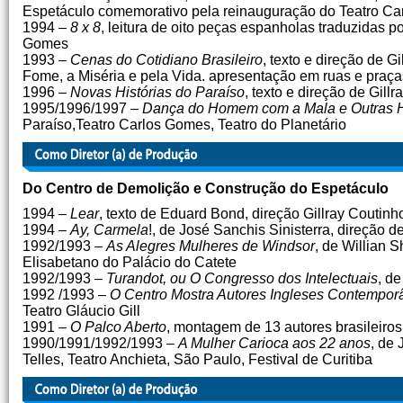
Espetáculo comemorativo pela reinauguração do Teatro C
1994 –
8 x 8
, leitura de oito peças espanholas traduzidas po
Gomes
1993 –
Cenas do Cotidiano Brasileiro
, texto e direção de G
Fome, a Miséria e pela Vida. apresentação em ruas e praça
1996 –
Novas Histórias do Paraíso
, texto e direção de Gil
1995/1996/1997 –
Dança do Homem com a Mala e Outras Hi
Paraíso,Teatro Carlos Gomes, Teatro do Planetário
Do Centro de Demolição e Construção do Espetáculo
1994 –
Lear
, texto de Eduard Bond, direção Gillray Coutin
1994 –
Ay, Carmela
!, de José Sanchis Sinisterra, direção 
1992/1993 –
As Alegres Mulheres de Windsor
, de Willian 
Elisabetano do Palácio do Catete
1992/1993 –
Turandot, ou O Congresso dos Intelectuais
, de
1992 /1993 –
O Centro Mostra Autores Ingleses Contempo
Teatro Gláucio Gill
1991 –
O Palco Aberto
, montagem de 13 autores brasileiros,
1990/1991/1992/1993 –
A Mulher Carioca aos 22 anos
, de 
Telles, Teatro Anchieta, São Paulo, Festival de Curitiba