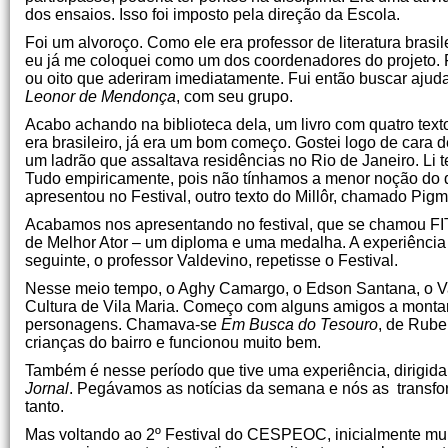
dos ensaios. Isso foi imposto pela direção da Escola.
Foi um alvoroço. Como ele era professor de literatura brasi
eu já me coloquei como um dos coordenadores do projeto. F
ou oito que aderiram imediatamente. Fui então buscar ajud
Leonor de Mendonça
, com seu grupo.
Acabo achando na biblioteca dela, um livro com quatro tex
era brasileiro, já era um bom começo. Gostei logo de cara
um ladrão que assaltava residências no Rio de Janeiro. Li 
Tudo empiricamente, pois não tínhamos a menor noção do q
apresentou no Festival, outro texto do Millôr, chamado Pig
Acabamos nos apresentando no festival, que se chamou FIT
de Melhor Ator – um diploma e uma medalha. A experiência n
seguinte, o professor Valdevino, repetisse o Festival.
Nesse meio tempo, o Aghy Camargo, o Edson Santana, o Val
Cultura de Vila Maria. Começo com alguns amigos a montar u
personagens. Chamava-se
Em Busca do Tesouro
, de Rube
crianças do bairro e funcionou muito bem.
Também é nesse período que tive uma experiência, dirigid
Jornal
. Pegávamos as notícias da semana e nós as transfo
tanto.
Mas voltando ao 2º Festival do CESPEOC, inicialmente muit