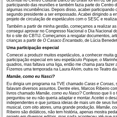
ocorrida no Centro Cultural Banco do Brasil foi em 02 de j
participando das reuniões e também fazia parte do Centro 
algumas incumbências. Depois disso, acabei participando 
segundo presidente a ser empossado. Acabei dirigindo a en
projeto de circulação de espetáculos com o SESC e reali
Também a partir de minha gestão, começamos a realizar as
consegui aprovar no Congresso Nacional o Dia Nacional do 
foi o site do CBTIJ. Começamos a resgatar documentos, artigo
crianças a partir de
O Casaco Encantado
, de Lúcia Benedett
Uma participação especial
Comecei a produzir muitos espetáculos, a conhecer muita
participação especial em seu espetáculo
Popaye, o Marinhe
quadros, mas faltava uma liga, então me chama para fazer 
Fizemos uma temporada na Laura Alvim, outra no Teatro da 
Mamãe, como eu Nasci?
Eu dirigia um programa na TVE chamado
Caras e Coroas
,
falavam diversos assuntos. Dentre eles, Marcos Ribeiro c
livros chamado
Mamãe, como eu Nasci?
Confesso que li o 
perguntou se eu não queria adaptar e montar. Aceitei o des
independentes e que juntava ideias de mais um de seus liv
musical, com oito atores, uma grande produção.
Mamãe, co
Ribeiro são didáticos, não tem história, apenas mostra pe
projeto em diversos editais, mas nada aconteceu até que g