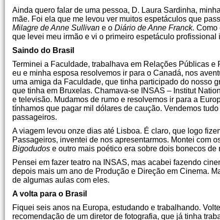
Ainda quero falar de uma pessoa, D. Laura Sardinha, min
mãe. Foi ela que me levou ver muitos espetáculos que pas
Milagre de Anne Sullivan
e o
Diário de Anne Franck.
Como e
que levei meu irmão e vi o primeiro espetáculo profissional i
Saindo do Brasil
Terminei a Faculdade, trabalhava em Relações Públicas e 
eu e minha esposa resolvemos ir para o Canadá, nos aventura
uma amiga da Faculdade, que tinha participado do nosso gr
que tinha em Bruxelas. Chamava-se INSAS – Institut Nationa
e televisão. Mudamos de rumo e resolvemos ir para a Europa
tínhamos que pagar mil dólares de caução. Vendemos tudo e
passageiros.
A viagem levou onze dias até Lisboa. É claro, que logo fi
Passageiros, inventei de nos apresentarmos. Montei com o
Bigodudos
e outro mais poético era sobre dois bonecos de
Pensei em fazer teatro na INSAS, mas acabei fazendo cine
depois mais um ano de Produção e Direção em Cinema. Mas 
de algumas aulas com eles.
A volta para o Brasil
Fiquei seis anos na Europa, estudando e trabalhando. Voltei
recomendação de um diretor de fotografia, que já tinha t