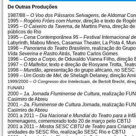
De Outras Produções
1987/88 –
O Voo dos Pássaros Selvagens
, de Aldomar Con
1995 –
Rogério Fróes com Humor
, direção e texto de Rogé
1995 –
O Caixeiro da Taverna
, de Martins Pena, direção de
públicos do Rio
1995 –
Cena Contemporânea 95 – Festival Internacional de
Labyrinth, Mabou Mines, Casamax Theater, La Pista 4, Mun
1996 –
Panorama do Teatro Brasileiro
, realização do Grup
Vida Severina e Rastro Atrás
, Teatro Carlos Gomes
1996 –
Corpo a Corpo
, de Oduvaldo Vianna Filho, direção 
1997 –
O Malfeitor,
texto e direção de Rosyane Trotta, Teat
1998 –
Mundão
, apresentação do grupo africano, no SESC
1999 –
Um Gosto de Mel,
de Shelagh Delaney, direção Am
1999/2000 –
O Congresso dos Intelectuais
, de Bertolt Brecht, dir
FUNARJ
2000 –
1a. Jornada Fluminense de Cultura
, realização FU
Casimiro de Abreu
2001 –
2a. Fluminense de Cultura Jornada
, realização FU
Casimiro de Abreu
2001 a 2011 –
Dia Nacional e Mundial do Teatro para a Inf
homenagens, comemorado todo 20 de março pelo CBTIJ
2001 a 2011 –
Mostra SESC CBTIJ de Teatro para Criança
unidades do SESC Rio, realização SESC Rio e CBTIJ