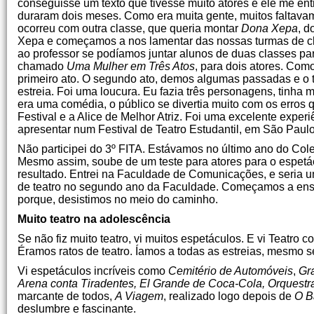
conseguisse um texto que tivesse muito atores e ele me en
duraram dois meses. Como era muita gente, muitos faltava
ocorreu com outra classe, que queria montar
Dona Xepa
, d
Xepa e começamos a nos lamentar das nossas turmas de cla
ao professor se podíamos juntar alunos de duas classes para 
chamado
Uma Mulher em Três Atos
, para dois atores. Com
primeiro ato. O segundo ato, demos algumas passadas e o 
estreia. Foi uma loucura. Eu fazia três personagens, tinh
era uma comédia, o público se divertia muito com os erro
Festival e a Alice de Melhor Atriz. Foi uma excelente exp
apresentar num Festival de Teatro Estudantil, em São Pau
Não participei do 3º FITA. Estávamos no último ano do Cole
Mesmo assim, soube de um teste para atores para o espet
resultado. Entrei na Faculdade de Comunicações, e seria u
de teatro no segundo ano da Faculdade. Começamos a en
porque, desistimos no meio do caminho.
Muito teatro na adolescência
Se não fiz muito teatro, vi muitos espetáculos. E vi Teatro
Éramos ratos de teatro. Íamos a todas as estreias, mesmo 
Vi espetáculos incríveis como
Cemitério de Automóveis
,
Gr
Arena conta Tiradentes, El Grande de Coca-Cola, Orquestr
marcante de todos,
A Viagem
, realizado logo depois de
O B
deslumbre e fascinante.