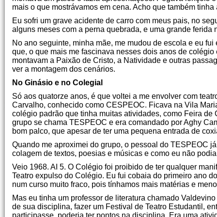
mais o que mostrávamos em cena. Acho que também tinha 
Eu sofri um grave acidente de carro com meus pais, no seg
alguns meses com a perna quebrada, e uma grande ferida n
No ano seguinte, minha mãe, me mudou de escola e eu fui e
que, o que mais me fascinava nesses dois anos de colégio 
montavam a Paixão de Cristo, a Natividade e outras passage
ver a montagem dos cenários.
No Ginásio e no Colegial
Só aos quatorze anos, é que voltei a me envolver com teat
Carvalho, conhecido como CESPEOC. Ficava na Vila Maria, 
colégio padrão que tinha muitas atividades, como Feira de
grupo se chama TESPEOC e era comandado por Aghy Camarg
bom palco, que apesar de ter uma pequena entrada de coxi
Quando me aproximei do grupo, o pessoal do TESPEOC já 
colagem de textos, poesias e músicas e como eu não podia en
Veio 1968. AI 5. O Colégio foi proibido de ter qualquer man
Teatro expulso do Colégio. Eu fui cobaia do primeiro ano do
num curso muito fraco, pois tínhamos mais matérias e men
Mas eu tinha um professor de literatura chamado Valdevino
de sua disciplina, fazer um Festival de Teatro Estudantil, 
participasse, poderia ter pontos na disciplina. Era uma ativ