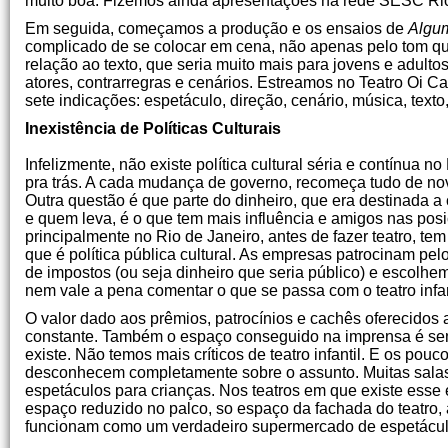
muito boa. Fizemos ainda apresentações na rede SESC Rio 
Em seguida, começamos a produção e os ensaios de
Algum
complicado de se colocar em cena, não apenas pelo tom 
relação ao texto, que seria muito mais para jovens e adul
atores, contrarregras e cenários. Estreamos no Teatro Oi 
sete indicações: espetáculo, direção, cenário, música, text
Inexistência de Políticas Culturais
Infelizmente, não existe política cultural séria e contínua 
pra trás. A cada mudança de governo, recomeça tudo de nov
Outra questão é que parte do dinheiro, que era destinada a c
e quem leva, é o que tem mais influência e amigos nas posi
principalmente no Rio de Janeiro, antes de fazer teatro, te
que é política pública cultural. As empresas patrocinam p
de impostos (ou seja dinheiro que seria público) e escolhem
nem vale a pena comentar o que se passa com o teatro infan
O valor dado aos prêmios, patrocínios e cachês oferecidos a
constante. Também o espaço conseguido na imprensa é sempr
existe. Não temos mais críticos de teatro infantil. E os pou
desconhecem completamente sobre o assunto. Muitas salas 
espetáculos para crianças. Nos teatros em que existe esse
espaço reduzido no palco, so espaço da fachada do teatro, a
funcionam como um verdadeiro supermercado de espetácul