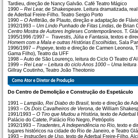
Tardieu, direção de Nancy Galvão. Café Teatro Mágico
1990 –
Rei Lear,
de
Shakespeare. Leitura dramatizada, rea
de Aderbal Freire-Filho. Teatro Sergio Porto
1990 –
O
Anfitrião, de Plauto, direção e adaptação de Flá
1992/1993 –
Um Lindo Punhado de Fitas Lindas
, de Brian 
Centro Mostra de Autores Ingleses Contemporâneos
. T. Gl
1995/1996 /1997 –
Travestis, Júlia
e
Fantasia
, textos e di
Homem com a Mala e outras Histórias Escolhidas,
Sala Par
1996/1997 –
Popeye
, texto e direção de Carmen Leonora, 
Gama Filho), Teatro da UFF
1998 – Auto de São Lourenço
,
leitura do Ciclo O Teatro d
1999 –
Rei Lear
–
Leitura do ciclo Anos 1000 – Uma leitur
Gillray Coutinho, Teatro João Theotonio
Do Centro de Demolição e Construção do Espetáculo
1991 –
Lampião, Rei Diabo do Brasil,
texto e direção de Ad
1993 –
Os Dois Cavalheiros de Verona
, de William Shakes
1991/1993 –
O Tiro que Mudou a História
, texto de Aderbal
Palácio do Catete, Palácio Rio Negro, Petrópolis
1992/1993 –
Tiradentes, A Independência no Rio,
texto e d
lugares históricos na cidade do Rio de Janeiro, e Teatro Glá
1993 –
Instruções de Uso,
texto de Aderbal Freire-Filho, Al