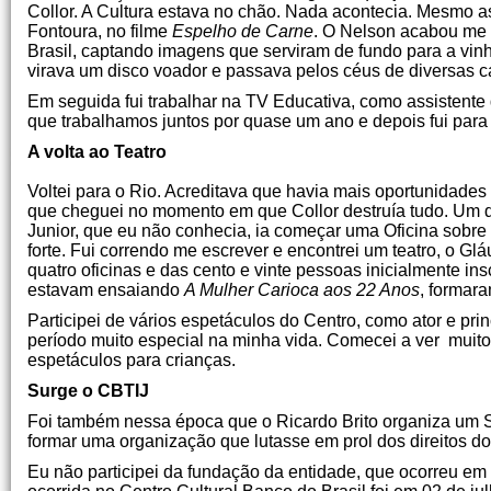
Collor. A Cultura estava no chão. Nada acontecia. Mesmo ass
Fontoura, no filme
Espelho de Carne
. O Nelson acabou me 
Brasil, captando imagens que serviram de fundo para a vin
virava um disco voador e passava pelos céus de diversas ca
Em seguida fui trabalhar na TV Educativa, como assistente
que trabalhamos juntos por quase um ano e depois fui para
A volta ao Teatro
Voltei para o Rio. Acreditava que havia mais oportunidades
que cheguei no momento em que Collor destruía tudo. Um dia
Junior, que eu não conhecia, ia começar uma Oficina sobre
forte. Fui correndo me escrever e encontrei um teatro, o G
quatro oficinas e das cento e vinte pessoas inicialmente in
estavam ensaiando
A Mulher Carioca aos 22 Anos
, formar
Participei de vários espetáculos do Centro, como ator e pr
período muito especial na minha vida. Comecei a ver muito
espetáculos para crianças.
Surge o CBTIJ
Foi também nessa época que o Ricardo Brito organiza um Se
formar uma organização que lutasse em prol dos direitos do
Eu não participei da fundação da entidade, que ocorreu em