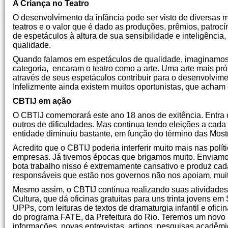
A Criança no Teatro
O desenvolvimento da infância pode ser visto de diversas 
teatros e o valor que é dado as produções, prêmios, patrocín
de espetáculos à altura de sua sensibilidade e inteligênc
qualidade.
Quando falamos em espetáculos de qualidade, imaginamos 
categoria, encaram o teatro como a arte. Uma arte mais pró
através de seus espetáculos contribuir para o desenvolvime
Infelizmente ainda existem muitos oportunistas, que acham q
CBTIJ em ação
O CBTIJ comemorará este ano 18 anos de exitência. Entr
outros de dificuldades. Mas continua tendo eleições a cada
entidade diminuiu bastante, em função do término das Mos
Acredito que o CBTIJ poderia interferir muito mais nas polít
empresas. Já tivemos épocas que brigamos muito. Enviamos
bota trabalho nisso é extremamente cansativo e produz ca
responsáveis que estão nos governos não nos apoiam, mu
Mesmo assim, o CBTIJ continua realizando suas atividades
Cultura, que dá oficinas gratuitas para uns trinta jovens e
UPPs, com leituras de textos de dramaturgia infantil e ofi
do programa FATE, da Prefeitura do Rio. Teremos um novo l
informações, novas entrevistas, artigos, pesquisas acadêmi