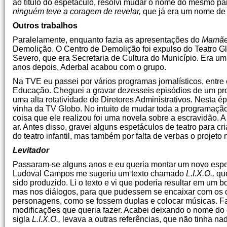
ao título do espetáculo, resolvi mudar o nome do mesmo p
ninguém teve a coragem de revelar,
que já era um nome de u
Outros trabalhos
Paralelamente, enquanto fazia as apresentações do
Mamã
Demolição. O Centro de Demolição foi expulso do Teatro Gl
Severo, que era Secretaria de Cultura do Município. Era u
anos depois, Aderbal acabou com o grupo.
Na TVE eu passei por vários programas jornalísticos, entre
Educação. Cheguei a gravar dezesseis episódios de um prog
uma alta rotatividade de Diretores Administrativos. Nesta é
vinha da TV Globo. No intuito de mudar toda a programação,
coisa que ele realizou foi uma novela sobre a escravidão. 
ar. Antes disso, gravei alguns espetáculos de teatro para c
do teatro infantil, mas também por falta de verbas o projeto
Levitador
Passaram-se alguns anos e eu queria montar um novo espe
Ludoval Campos me sugeriu um texto chamado
L.I.X.O.,
que
sido produzido. Li o texto e vi que poderia resultar em um 
mas nos diálogos, para que pudessem se encaixar com os de
personagens, como se fossem duplas e colocar músicas. Fa
modificações que queria fazer. Acabei deixando o nome do
sigla
L.I.X.O.,
levava a outras referências, que não tinha n