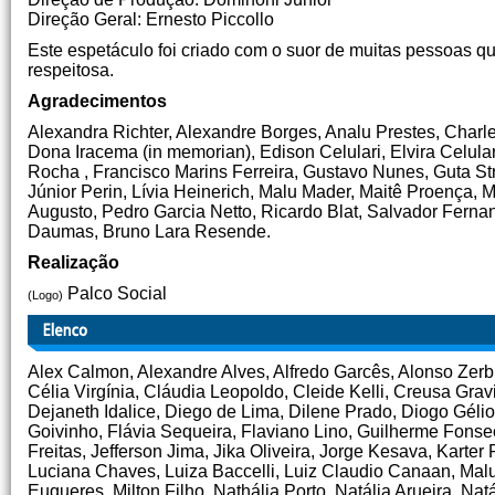
Direção Geral: Ernesto Piccollo
Este espetáculo foi criado com o suor de muitas pessoas qu
respeitosa.
Agradecimentos
Alexandra Richter, Alexandre Borges, Analu Prestes, Charl
Dona Iracema (in memorian), Edison Celulari, Elvira Cel
Rocha , Francisco Marins Ferreira, Gustavo Nunes, Guta St
Júnior Perin, Lívia Heinerich, Malu Mader, Maitê Proença, 
Augusto, Pedro Garcia Netto, Ricardo Blat, Salvador Fernan
Daumas, Bruno Lara Resende.
Realização
Palco Social
(Logo)
Alex Calmon, Alexandre Alves, Alfredo Garcês, Alonso Zerbi
Célia Virgínia, Cláudia Leopoldo, Cleide Kelli, Creusa Grav
Dejaneth Idalice, Diego de Lima, Dilene Prado, Diogo Géli
Goivinho, Flávia Sequeira, Flaviano Lino, Guilherme Fonsec
Freitas, Jefferson Jima, Jika Oliveira, Jorge Kesava, Karter
Luciana Chaves, Luiza Baccelli, Luiz Claudio Canaan, Malu
Euqueres, Milton Filho, Nathália Porto, Natália Arueira, Na