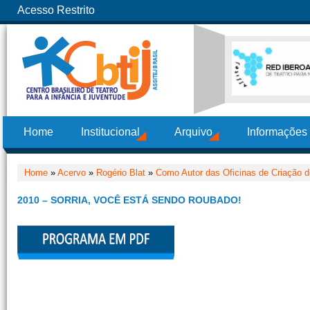
Acesso Restrito
Home
Institucional
Arquivo
Informações
Home
»
Acervo
»
Rogério Blat
»
Como Autor das Oficinas de Criação d
2010 – SORRIA, VOCÊ ESTÁ SENDO ROUBADO!