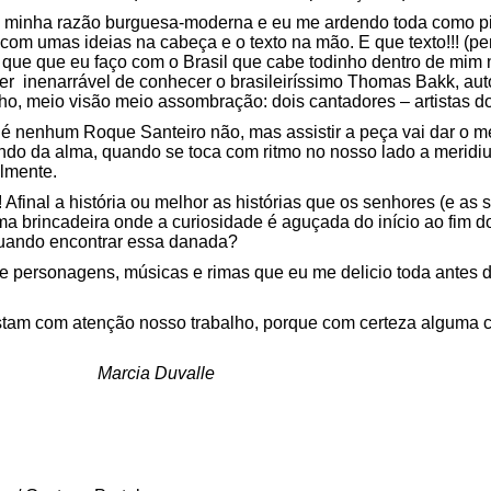
va minha razão burguesa-moderna e eu me ardendo toda como p
com umas ideias na cabeça e o texto na mão. E que texto!!! (p
o que que eu faço com o Brasil que cabe todinho dentro de mi
zer inenarrável de conhecer o brasileiríssimo Thomas Bakk, au
, meio visão meio assombração: dois cantadores – artistas d
 é nenhum Roque Santeiro não, mas assistir a peça vai dar o 
ndo da alma, quando se toca com ritmo no nosso lado a merid
lmente.
! Afinal a história ou melhor as histórias que os senhores (e a
 uma brincadeira onde a curiosidade é aguçada do início ao fim 
 quando encontrar essa danada?
 personagens, músicas e rimas que eu me delicio toda antes d
istam com atenção nosso trabalho, porque com certeza alguma c
Marcia Duvalle