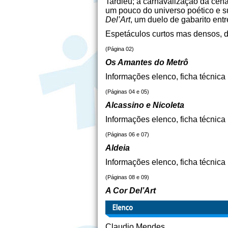
Tardieu; a carnavalização da cen
um pouco do universo poético e s
Del’Art
, um duelo de gabarito entr
Espetáculos curtos mas densos, di
(Página 02)
Os Amantes do Metrô
Informações elenco, ficha técnica
(Páginas 04 e 05)
Alcassino e Nicoleta
Informações elenco, ficha técnica
(Páginas 06 e 07)
Aldeia
Informações elenco, ficha técnica
(Páginas 08 e 09)
A Cor Del’Art
Claudio Mendes