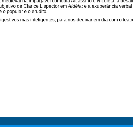
a medieval na impagável comédia Alcassino e Nicoleta; a desafi
ubjetivo de Clarice Lispector em
Aldéia
; e a exuberância verbal
e o popular e o erudito.
gestivos mas inteligentes, para nos deuixar em dia com o teatr