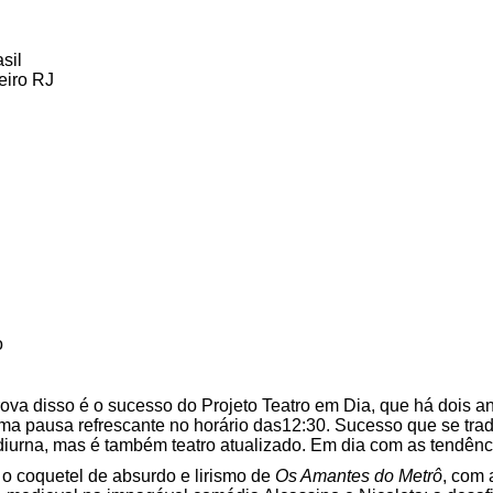
sil
eiro RJ
o
rova disso é o sucesso do Projeto Teatro em Dia, que há dois 
uma pausa refrescante no horário das12:30. Sucesso que se tra
diurna, mas é também teatro atualizado. Em dia com as tendên
o coquetel de absurdo e lirismo de
Os Amantes do Metrô
, com 