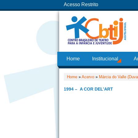
Acesso Restrito
Home
Institucional
A
Home
»
Acervo
»
Márcia do Valle (Duval
1994 – A COR DEL’ART