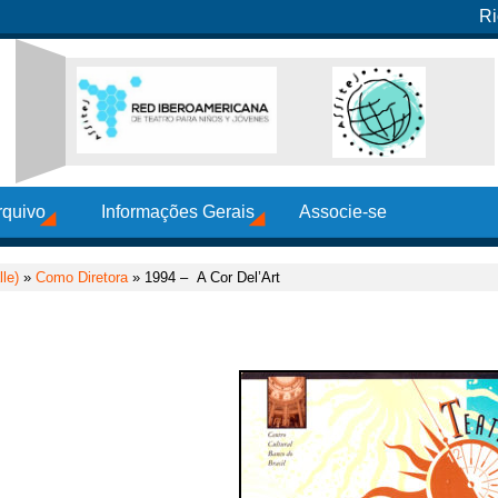
Ri
rquivo
Informações Gerais
Associe-se
le)
»
Como Diretora
» 1994 – A Cor Del’Art