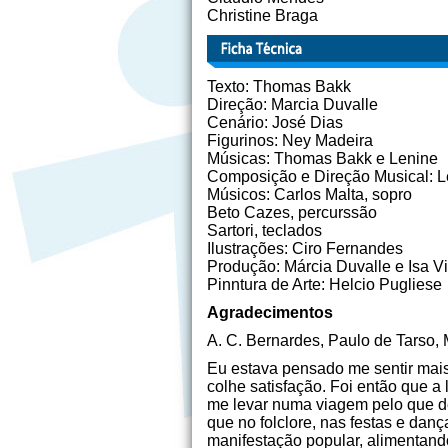
Christine Braga
Texto: Thomas Bakk
Direção: Marcia Duvalle
Cenário: José Dias
Figurinos: Ney Madeira
Músicas: Thomas Bakk e Lenine
Composição e Direção Musical: L
Músicos: Carlos Malta, sopro
Beto Cazes, percurssão
Sartori, teclados
Ilustrações: Ciro Fernandes
Produção: Márcia Duvalle e Isa V
Pinntura de Arte: Helcio Pugliese
Agradecimentos
A. C. Bernardes, Paulo de Tarso,
Eu estava pensado me sentir mais 
colhe satisfação. Foi então que a 
me levar numa viagem pelo que de
que no folclore, nas festas e danç
manifestação popular, alimentando