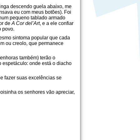
inga descendo guela abaixo, me
ensava eu com meus botões). Foi
m num pequeno tablado armado
tor de
A Cor del’Art
, e a ele confiar
o povo.
mesmo sintoma popular que cada
ium ou creolo, que permanece
s senhoras também) terão o
do espetáculo: onde está o diacho
e fazer suas excelências se
oisinha os senhores vão apreciar,