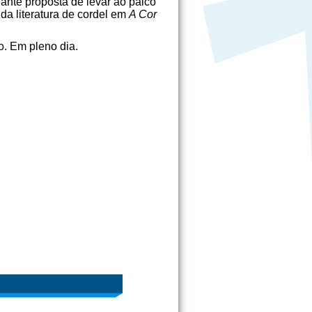
ante proposta de levar ao palco
 da literatura de cordel em
A Cor
o. Em pleno dia.