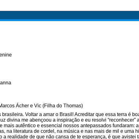
enine
ianna
 Marcos Ácher e Vic (Filha do Thomas)
brasileira. Voltar a amar o Brasil! Acreditar que essa terra é
luz divina me abençoou a inspiração e eu resolvi “reconhecer” a
 mais autêntico e essencial nossos antepassados fundaram: a c
as, na literatura de cordel, na música e nas mais de mil e uma 
 a realidade de que não cansa de te esperança, é que avistei t