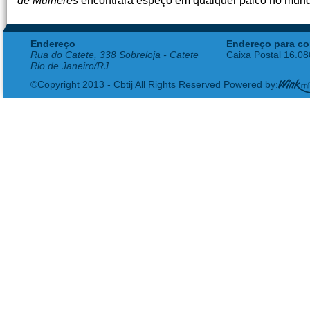
de
Mulheres
encontrará espeço em qualquer palco no mun
Endereço
Endereço para co
Rua do Catete, 338 Sobreloja - Catete
Caixa Postal 16.0
Rio de Janeiro/RJ
©Copyright 2013 - Cbtij All Rights Reserved Powered by: