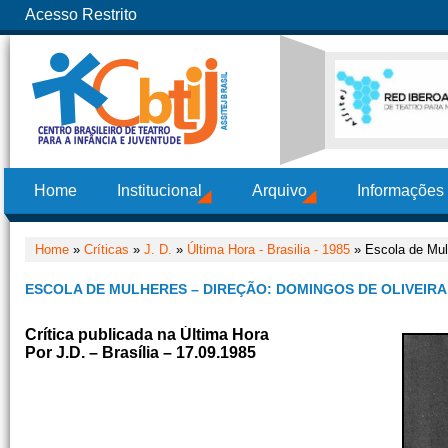
Acesso Restrito
Home
Institucional
Arquivo
Informações
Home
»
Críticas
»
J. D.
»
Última Hora - Brasilia - 1985
» Escola de Mul
ESCOLA DE MULHERES – DIREÇÃO: DOMINGOS DE OLIVEIRA
Crítica publicada na Última Hora
Por J.D. – Brasília – 17.09.1985