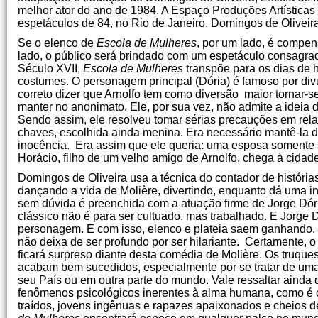
melhor ator do ano de 1984. A Espaço Produções Artístic
espetáculos de 84, no Rio de Janeiro. Domingos de Oliveir
Se o elenco de
Escola de Mulheres
, por um lado, é compen
lado, o público será brindado com um espetáculo consagrad
Século XVII,
Escola de Mulheres
transpõe para os dias de 
costumes. O personagem principal (Dória) é famoso por divu
correto dizer que Arnolfo tem como diversão maior tornar-
manter no anonimato. Ele, por sua vez, não admite a ideia
Sendo assim, ele resolveu tomar sérias precauções em rela
chaves, escolhida ainda menina. Era necessário mantê-la d
inocência. Era assim que ele queria: uma esposa somente su
Horácio, filho de um velho amigo de Arnolfo, chega à cidad
Domingos de Oliveira usa a técnica do contador de história
dançando a vida de Molière, divertindo, enquanto dá uma i
sem dúvida é preenchida com a atuação firme de Jorge Dór
clássico não é para ser cultuado, mas trabalhado. E Jorge 
personagem. E com isso, elenco e plateia saem ganhando.
não deixa de ser profundo por ser hilariante. Certamente, 
ficará surpreso diante desta comédia de Molière. Os truques
acabam bem sucedidos, especialmente por se tratar de uma c
seu País ou em outra parte do mundo. Vale ressaltar ainda 
fenômenos psicológicos inerentes à alma humana, como é
traídos, jovens ingênuas e rapazes apaixonados e cheios de