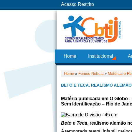
Acesso Restrito
Home
Institucional
A
Home
»
Fomos Notícia
»
Matérias e Re
BETO E TECA, REALISMO ALEMÃO
Matéria publicada em O Globo 
Sem Identificação – Rio de Jane
Beto e Teca
, realismo alemão n
A temporada teatral infantil car