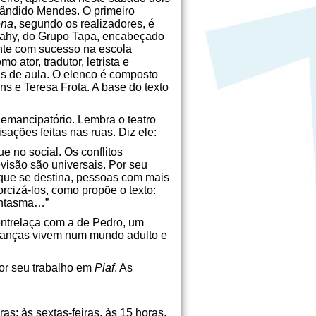
Cândido Mendes. O primeiro
ena
, segundo os realizadores, é
arahy, do Grupo Tapa, encabeçado
ente com sucesso na escola
ator, tradutor, letrista e
s de aula. O elenco é composto
ns e Teresa Frota. A base do texto
emancipatório. Lembra o teatro
sações feitas nas ruas. Diz ele:
ue no social. Os conflitos
evisão são universais. Por seu
a que se destina, pessoas com mais
orcizá-los, como propõe o texto:
fantasma…”
entrelaça com a de Pedro, um
 crianças vivem num mundo adulto e
r seu trabalho em
Piaf
. As
as; às sextas-feiras, às 15 horas.