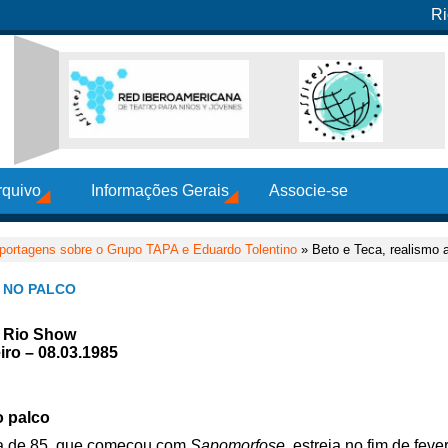
Ri
rquivo
Informações Gerais
Associe-se
portagens sobre o Grupo TAPA e Eduardo Tolentino
» Beto e Teca, realismo 
 NO PALCO
– Rio Show
iro – 08.03.1985
o palco
ioca de 85, que começou com
Sapomorfose
, estreia no fim de fev