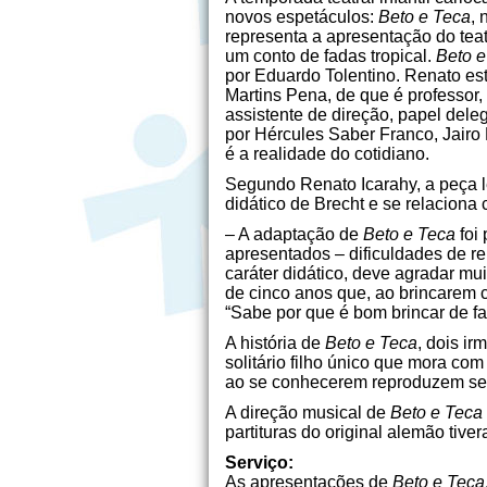
novos espetáculos:
Beto e Teca
, 
representa a apresentação do teat
um conto de fadas tropical.
Beto e
por Eduardo Tolentino. Renato es
Martins Pena, de que é professor,
assistente de direção, papel del
por Hércules Saber Franco, Jairo 
é a realidade do cotidiano.
Segundo Renato Icarahy, a peça l
didático de Brecht e se relaciona 
– A adaptação de
Beto e Teca
foi
apresentados – dificuldades de re
caráter didático, deve agradar mu
de cinco anos que, ao brincarem 
“Sabe por que é bom brincar de 
A história de
Beto e Teca
, dois i
solitário filho único que mora co
ao se conhecerem reproduzem se
A direção musical de
Beto e Teca
partituras do original alemão tive
Serviço:
As apresentações de
Beto e Teca