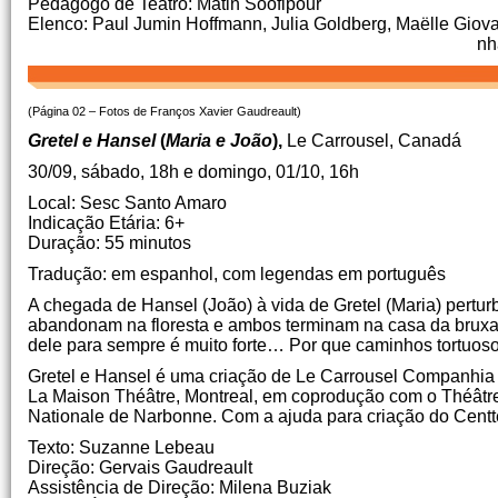
Pedagogo de Teatro: Matin Soofipour
Elenco: Paul Jumin Hoffmann, Julia Goldb
nhard Schmidt-Hackenberg
(Página 02 – Fotos de Franços Xavier Gaudreault)
Gretel e Hansel
(
Maria e João
),
Le Carrousel, Canadá
30/09, sábado, 18h e domingo, 01/10, 16h
Local: Sesc Santo Amaro
Indicação Etária: 6+
Duração: 55 minutos
Tradução: em espanhol, com legendas em português
A chegada de Hansel (João) à vida de Gretel (Maria) pertur
abandonam na floresta e ambos terminam na casa da bruxa, a
dele para sempre é muito forte… Por que caminhos tortuos
Gretel e Hansel é uma criação de Le Carrousel Companhia d
La Maison Théâtre, Montreal, em coprodução com o Théâtr
Nationale de Narbonne. Com a ajuda para criação do Centte
Texto: Suzanne Lebeau
Direção: Gervais Gaudreault
Assistência de Direção: Milena Buziak