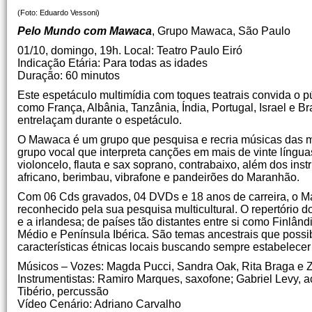
(Foto: Eduardo Vessoni)
Pelo Mundo com Mawaca
, Grupo Mawaca, São Paulo
01/10, domingo, 19h. Local: Teatro Paulo Eiró
Indicação Etária: Para todas as idades
Duração: 60 minutos
Este espetáculo multimídia com toques teatrais convida o 
como França, Albânia, Tanzânia, Índia, Portugal, Israel e Br
entrelaçam durante o espetáculo.
O Mawaca é um grupo que pesquisa e recria músicas das ma
grupo vocal que interpreta canções em mais de vinte líng
violoncelo, flauta e sax soprano, contrabaixo, além dos in
africano, berimbau, vibrafone e pandeirões do Maranhão.
Com 06 Cds gravados, 04 DVDs e 18 anos de carreira, o Maw
reconhecido pela sua pesquisa multicultural. O repertório 
e a irlandesa; de países tão distantes entre si como Finlând
Médio e Península Ibérica. São temas ancestrais que possi
características étnicas locais buscando sempre estabelecer
Músicos – Vozes: Magda Pucci, Sandra Oak, Rita Braga e 
Instrumentistas: Ramiro Marques, saxofone; Gabriel Levy, 
Tibério, percussão
Vídeo Cenário: Adriano Carvalho