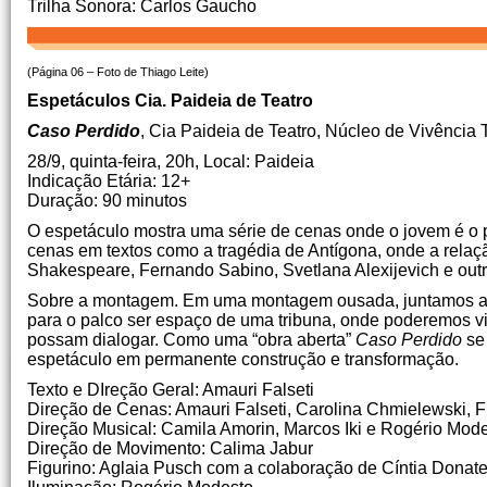
Trilha Sonora: Carlos Gaucho
(Página 06 – Foto de Thiago Leite)
Espetáculos Cia. Paideia de Teatro
Caso Perdido
, Cia Paideia de Teatro, Núcleo de Vivência 
28/9, quinta-feira, 20h, Local: Paideia
Indicação Etária: 12+
Duração: 90 minutos
O espetáculo mostra uma série de cenas onde o jovem é o 
cenas em textos como a tragédia de Antígona, onde a relaç
Shakespeare, Fernando Sabino, Svetlana Alexijevich e outr
Sobre a montagem. Em uma montagem ousada, juntamos a Cia
para o palco ser espaço de uma tribuna, onde poderemos viv
possam dialogar. Como uma “obra aberta”
Caso Perdido
se 
espetáculo em permanente construção e transformação.
Texto e DIreção Geral: Amauri Falseti
Direção de Cenas: Amauri Falseti, Carolina Chmielewski, 
Direção Musical: Camila Amorin, Marcos Iki e Rogério Mod
Direção de Movimento: Calima Jabur
Figurino: Aglaia Pusch com a colaboração de Cíntia Donatell