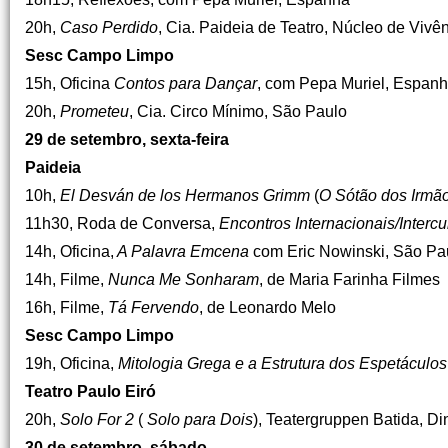
20h,
Caso Perdido
, Cia. Paideia de Teatro, Núcleo de Vivên
Sesc Campo Limpo
15h, Oficina
Contos para Dançar
, com Pepa Muriel, Espan
20h,
Prometeu
, Cia. Circo Mínimo, São Paulo
29 de setembro, sexta-feira
Paideia
10h,
El Desván de los Hermanos Grimm
(
O Sótão dos Irmã
11h30, Roda de Conversa,
Encontros Internacionais/Interc
14h, Oficina,
A Palavra Emcena
com Eric Nowinski, São Pa
14h, Filme,
Nunca Me Sonharam
, de Maria Farinha Filmes
16h, Filme,
Tá Fervendo
, de Leonardo Melo
Sesc Campo Limpo
19h, Oficina,
Mitologia Grega e a Estrutura dos Espetáculos
Teatro Paulo Eiró
20h,
Solo For 2
(
Solo para Dois
), Teatergruppen Batida, D
30 de setembro, sábado