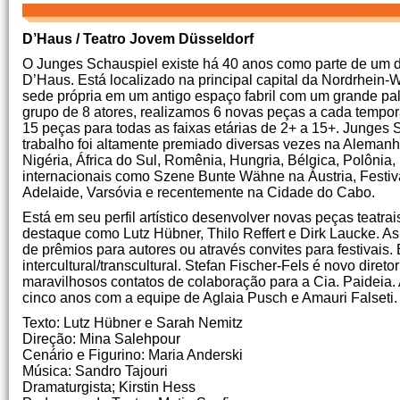
D’Haus / Teatro Jovem Düsseldorf
O Junges Schauspiel existe há 40 anos como parte de um 
D’Haus. Está localizado na principal capital da Nordrhein
sede própria em um antigo espaço fabril com um grande p
grupo de 8 atores, realizamos 6 novas peças a cada tempor
15 peças para todas as faixas etárias de 2+ a 15+. Junges
trabalho foi altamente premiado diversas vezes na Alemanha 
Nigéria, África do Sul, Romênia, Hungria, Bélgica, Polônia, Is
internacionais como Szene Bunte Wähne na Áustria, Festi
Adelaide, Varsóvia e recentemente na Cidade do Cabo.
Está em seu perfil artístico desenvolver novas peças tea
destaque como Lutz Hübner, Thilo Reffert e Dirk Laucke. A
de prêmios para autores ou através convites para festivais.
intercultural/transcultural. Stefan Fischer-Fels é novo dire
maravilhosos contatos de colaboração para a Cia. Paideia. 
cinco anos com a equipe de Aglaia Pusch e Amauri Falseti.
Texto: Lutz Hübner e Sarah Nemitz
Direção: Mina Salehpour
Cenário e Figurino: Maria Anderski
Música: Sandro Tajouri
Dramaturgista; Kirstin Hess