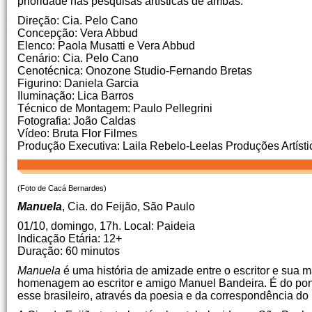
prioridade nas pesquisas artísticas de ambas.
Direção: Cia. Pelo Cano
Concepção: Vera Abbud
Elenco: Paola Musatti e Vera Abbud
Cenário: Cia. Pelo Cano
Cenotécnica: Onozone Studio-Fernando Bretas
Figurino: Daniela Garcia
Iluminação: Lica Barros
Técnico de Montagem: Paulo Pellegrini
Fotografia: João Caldas
Vídeo: Bruta Flor Filmes
Produção Executiva: Laila Rebelo-Leelas Produções Artísti
(Foto de Cacá Bernardes)
Manuela
, Cia. do Feijão, São Paulo
01/10, domingo, 17h. Local: Paideia
Indicação Etária: 12+
Duração: 60 minutos
Manuela
é uma história de amizade entre o escritor e sua 
homenagem ao escritor e amigo Manuel Bandeira. É do ponto
esse brasileiro, através da poesia e da correspondência d