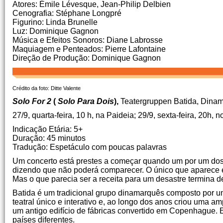
Atores: Émile Lévesque, Jean-Philip Delbien
Cenografia: Stéphane Longpré
Figurino: Linda Brunelle
Luz: Dominique Gagnon
Música e Efeitos Sonoros: Diane Labrosse
Maquiagem e Penteados: Pierre Lafontaine
Direção de Produção: Dominique Gagnon
Crédito da foto: Ditte Valente
Solo For 2
(
Solo Para Dois
),
Teatergruppen Batida, Dina
27/9, quarta-feira, 10 h, na Paideia; 29/9, sexta-feira, 20h, 
Indicação Etária: 5+
Duração: 45 minutos
Tradução: Espetáculo com poucas palavras
Um concerto está prestes a começar quando um por um do
dizendo que não poderá comparecer. O único que aparece é
Mas o que parecia ser a receita para um desastre termina 
Batida é um tradicional grupo dinamarquês composto por um
teatral único e interativo e, ao longo dos anos criou uma a
um antigo edifício de fábricas convertido em Copenhague. E
países diferentes.