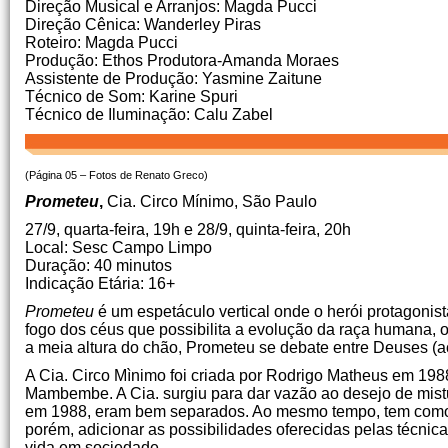
Direção Musical e Arranjos: Magda Pucci
Direção Cênica: Wanderley Piras
Roteiro: Magda Pucci
Produção: Ethos Produtora-Amanda Moraes
Assistente de Produção: Yasmine Zaitune
Técnico de Som: Karine Spuri
Técnico de Iluminação: Calu Zabel
(Página 05 – Fotos de Renato Greco)
Prometeu
,
Cia. Circo Mínimo, São Paulo
27/9, quarta-feira, 19h e 28/9, quinta-feira, 20h
Local: Sesc Campo Limpo
Duração: 40 minutos
Indicação Etária: 16+
Prometeu
é um espetáculo vertical onde o herói protagonist
fogo dos céus que possibilita a evolução da raça humana,
a meia altura do chão, Prometeu se debate entre Deuses (a
A Cia. Circo Mìnimo foi criada por Rodrigo Matheus em 198
Mambembe. A Cia. surgiu para dar vazão ao desejo de mistu
em 1988, eram bem separados. Ao mesmo tempo, tem como fo
porém, adicionar as possibilidades oferecidas pelas técnica
vida em sociedade.