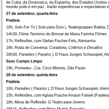
de Cuba, da Dinamarca, da Espanha, dos Estados Unidos d
mundo justo e em paz , trarão experiências e expectativas
27 de setembro, quarta-feira
Paideia
10h,
Solo For To
(
Solo para Dois
), Teatergruppen Batida,
14h30, Filme
Terreiros do Brincar
de Maria Farinha Filmes
17h, Reflexões, com Stefan Fischer-Fels, Alemanha
18h, Roda de Conversa:
Curadoria, Critérios e Desafios
20h30,
Paradies
(
Paraíso
), D’Haus Junges Schauspiel, A
Sesc Campo Limpo
19h,
Prometeu
, Cia.
Circo Mìnimo, São Paulo
28 de setembro, quinta-feira
Paideia
10h,
Paradies
(
Paraíso
), D’Haus Junges Schauspiel, Ale
15h, Reflexões, com Aglaia Pusche Amauri Falseti (Paideia
16h, Mesa de Reflexão:
O Teatro para Jovens
18h15, Reflexões, com Pepa Muriel, Espanha