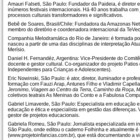
Amauri Falseti, São Paulo: Fundador da Paideia, é diretor e
inúmeros festivais internacionais. Há 40 anos trabalha com j
processos culturais transformadores e significativos.
Bebê de Soares, Brasil/Chile: Fundadora da Amazonas Netw
membro do diretório e coordenadora internacional da TeVeo 
Companhia Melodramática do Rio de Janeiro: é formada por
nasceu a partir de uma das disciplinas de interpretação Atu
Merísio.
Daniel H. Fernandéz, Argentina: Vice-Presidente do Comitê E
docente e gestor cultural. Co-organizador do projeto Patios
Independentes para Crianças e Adolescentes).
Eric Nowinski, São Paulo: é ator, diretor, iluminador e profe
formação com Fauzi Arap, Antunes Filho e Vladimir Capella,
Jeronimo
,
Viagem ao Centro da Terra
,
Caminho da Roça
,
M
coletivos teatrais As Meninas do Conto e a Fabulosa Comp
Gabriel Limaverde, São Paulo: Especialista em educação e cu
educação e ética e especialista em gestão das diferenças
gestor de projetos educacionais.
Gabriela Romeu, São Paulo: Jornalista especializada em in
São Paulo, onde editou o caderno Folhinha e atualmente é crí
(www.projetoinfancias.com.br), que está documentando a vid