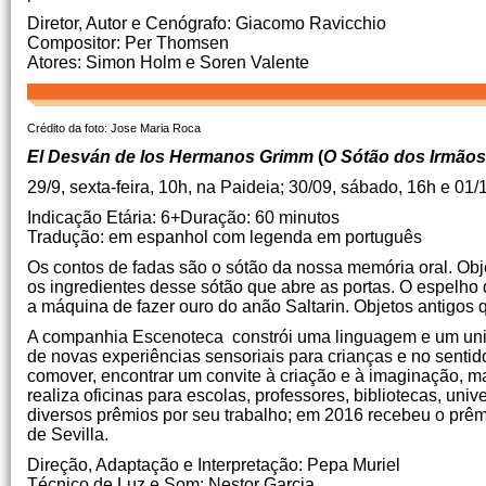
Diretor, Autor e Cenógrafo: Giacomo Ravicchio
Compositor: Per Thomsen
Atores: Simon Holm e Soren Valente
Crédito da foto: Jose Maria Roca
El Desván de los Hermanos Grimm
(
O Sótão dos Irmão
29/9, sexta-feira, 10h, na Paideia; 30/09, sábado, 16h e 
Indicação Etária: 6+Duração: 60 minutos
Tradução: em espanhol com legenda em português
Os contos de fadas são o sótão da nossa memória oral. Obj
os ingredientes desse sótão que abre as portas. O espelh
a máquina de fazer ouro do anão Saltarin. Objetos antigos 
A companhia Escenoteca constrói uma linguagem e um unive
de novas experiências sensoriais para crianças e no sent
comover, encontrar um convite à criação e à imaginação, m
realiza oficinas para escolas, professores, bibliotecas, uni
diversos prêmios por seu trabalho; em 2016 recebeu o prêmi
de Sevilla.
Direção, Adaptação e Interpretação: Pepa Muriel
Técnico de Luz e Som: Nestor Garcia