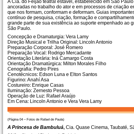
A Cia. do Feijão teatral estável, estabelecido em São Pau
ancoradas no trabalho do ator e em processos de criação e
que nos formam, conformam e deformam. Guias importantes sã
contínuo de pesquisa, criação, formação e compartilhamento
grande parte de sua existência ao suporte empenhado ao g
São Paulo.
Concepção e Dramaturgia: Vera Lamy
Direção Musical e Trilha Original: Lincoln Antonio
Preparação Corporal: José Romero
Preparação Vocal: Rodrigo Mercadante
Orientação Literária: Iná Camargo Costa
Orientação Dramatúrgica: Milton Morales Filho
Cenografia: Pedro Pires
Cenotécnicos: Edson Luna e Elton Santos
Figurino: Anahí Asa
Costureiro: Enrique Casas
Iluminação: Zernesto Pessoa
Operação de Luz: Rafael Araújo
Em Cena: Lincoln Antonio e Vera Vera Lamy
(Página 04 – Fotos de Rafael de Paula)
A Princesa de Bambuluá
,
Cia. Quase Cinema, Taubaté, S