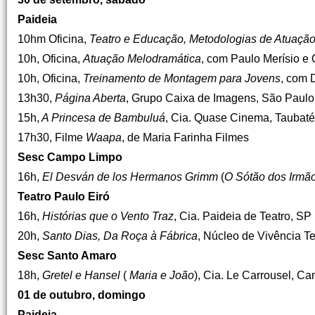
Paideia
10hm Oficina,
Teatro e Educação, Metodologias de Atuação
10h, Oficina,
Atuação Melodramática
, com Paulo Merísio e
10h, Oficina,
Treinamento de Montagem para Jovens
, com 
13h30,
Página Aberta
, Grupo Caixa de Imagens, São Paulo
15h,
A Princesa de Bambuluá
, Cia. Quase Cinema, Taubaté
17h30, Filme
Waapa
, de Maria Farinha Filmes
Sesc Campo Limpo
16h,
El Desván de los Hermanos Grimm
(
O Sótão dos Irmã
Teatro Paulo Eiró
16h,
Histórias que o Vento Traz
, Cia. Paideia de Teatro, SP
20h,
Santo Dias, Da Roça à Fábrica
, Núcleo de Vivência Te
Sesc Santo Amaro
18h,
Gretel e Hansel
(
Maria e João
), Cia. Le Carrousel, C
01 de outubro, domingo
Paideia