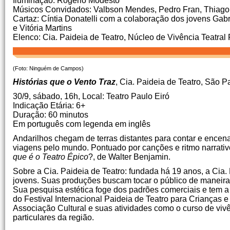
Iluminação: Rogério Modesto
Músicos Convidados: Valbson Mendes, Pedro Fran, Thiago
Cartaz: Cíntia Donatelli com a colaboração dos jovens Gabr
e Vitória Martins
Elenco: Cia. Paideia de Teatro, Núcleo de Vivência Teatral
(Foto: Ninguém de Campos)
Histórias que o Vento Traz
, Cia. Paideia de Teatro, São P
30/9, sábado, 16h, Local: Teatro Paulo Eiró
Indicação Etária: 6+
Duração: 60 minutos
Em português com legenda em inglês
Andarilhos chegam de terras distantes para contar e encena
viagens pelo mundo. Pontuado por canções e ritmo narrativ
que é
o Teatro Épico
?, de Walter Benjamin.
Sobre a Cia. Paideia de Teatro: fundada há 19 anos, a Cia. 
jovens. Suas produções buscam tocar o público de maneira a 
Sua pesquisa estética foge dos padrões comerciais e tem
do Festival Internacional Paideia de Teatro para Crianças 
Associação Cultural e suas atividades como o curso de vivê
particulares da região.