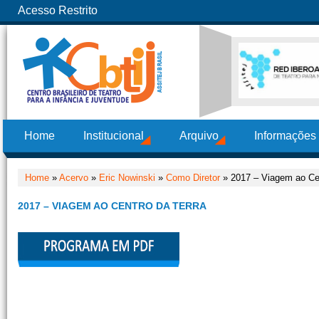
Acesso Restrito
Home
Institucional
Arquivo
Informações
Home
»
Acervo
»
Eric Nowinski
»
Como Diretor
» 2017 – Viagem ao Cen
2017 – VIAGEM AO CENTRO DA TERRA