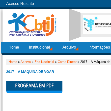
Acesso Restrito
Home
Institucional
Arquivo
Informações
Home
»
Acervo
»
Eric Nowinski
»
Como Diretor
» 2017 – A Máquina de
2017 – A MÁQUINA DE VOAR