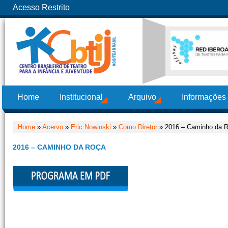
Acesso Restrito
Home
Institucional
Arquivo
Informações
Home
»
Acervo
»
Eric Nowinski
»
Como Diretor
» 2016 – Caminho da 
2016 – CAMINHO DA ROÇA