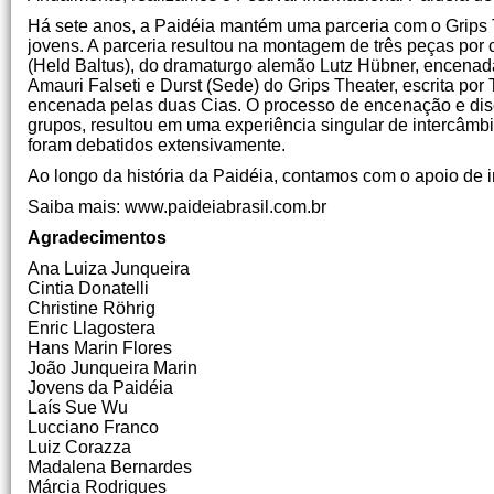
Há sete anos, a Paidéia mantém uma parceria com o Grips T
jovens. A parceria resultou na montagem de três peças por
(Held Baltus), do dramaturgo alemão Lutz Hübner, encenada
Amauri Falseti e Durst (Sede) do Grips Theater, escrita po
encenada pelas duas Cias. O processo de encenação e disc
grupos, resultou em uma experiência singular de intercâmbi
foram debatidos extensivamente.
Ao longo da história da Paidéia, contamos com o apoio de i
Saiba mais: www.paideiabrasil.com.br
Agradecimentos
Ana Luiza Junqueira
Cintia Donatelli
Christine Röhrig
Enric Llagostera
Hans Marin Flores
João Junqueira Marin
Jovens da Paidéia
Laís Sue Wu
Lucciano Franco
Luiz Corazza
Madalena Bernardes
Márcia Rodrigues