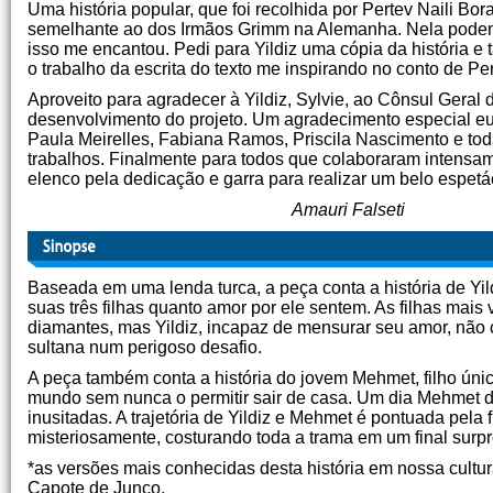
Uma história popular, que foi recolhida por Pertev Naili Bor
semelhante ao dos Irmãos Grimm na Alemanha. Nela podemo
isso me encantou. Pedi para Yildiz uma cópia da história 
o trabalho da escrita do texto me inspirando no conto de Per
Aproveito para agradecer à Yildiz, Sylvie, ao Cônsul Gera
desenvolvimento do projeto. Um agradecimento especial eu
Paula Meirelles, Fabiana Ramos, Priscila Nascimento e tod
trabalhos. Finalmente para todos que colaboraram intens
elenco pela dedicação e garra para realizar um belo espetá
Amauri Falseti
Baseada em uma lenda turca, a peça conta a história de Yil
suas três filhas quanto amor por ele sentem. As filhas ma
diamantes, mas Yildiz, incapaz de mensurar seu amor, não 
sultana num perigoso desafio.
A peça também conta a história do jovem Mehmet, filho úni
mundo sem nunca o permitir sair de casa. Um dia Mehmet d
inusitadas. A trajetória de Yildiz e Mehmet é pontuada pel
misteriosamente, costurando toda a trama em um final surp
*as versões mais conhecidas desta história em nossa cultu
Capote de Junco.