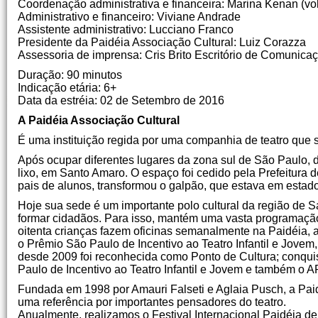
Coordenação administrativa e financeira: Marina Kenan (vol
Administrativo e financeiro: Viviane Andrade
Assistente administrativo: Lucciano Franco
Presidente da Paidéia Associação Cultural: Luiz Corazza
Assessoria de imprensa: Cris Brito Escritório de Comunica
Duração: 90 minutos
Indicação etária: 6+
Data da estréia: 02 de Setembro de 2016
A Paidéia Associação Cultural
É uma instituição regida por uma companhia de teatro que s
Após ocupar diferentes lugares da zona sul de São Paulo, 
lixo, em Santo Amaro. O espaço foi cedido pela Prefeitura
pais de alunos, transformou o galpão, que estava em esta
Hoje sua sede é um importante polo cultural da região de 
formar cidadãos. Para isso, mantém uma vasta programação 
oitenta crianças fazem oficinas semanalmente na Paidéia, 
o Prêmio São Paulo de Incentivo ao Teatro Infantil e Jovem,
desde 2009 foi reconhecida como Ponto de Cultura; conqui
Paulo de Incentivo ao Teatro Infantil e Jovem e também o 
Fundada em 1998 por Amauri Falseti e Aglaia Pusch, a Pa
uma referência por importantes pensadores do teatro.
Anualmente, realizamos o Festival Internacional Paidéia de