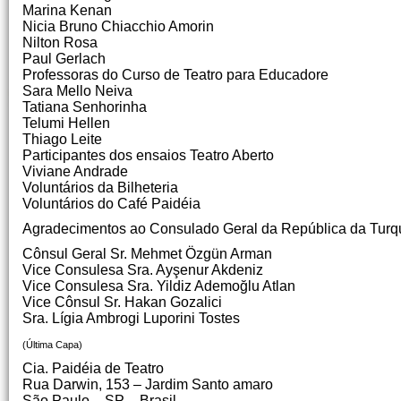
Marina Kenan
Nicia Bruno Chiacchio Amorin
Nilton Rosa
Paul Gerlach
Professoras do Curso de Teatro para Educadore
Sara Mello Neiva
Tatiana Senhorinha
Telumi Hellen
Thiago Leite
Participantes dos ensaios Teatro Aberto
Viviane Andrade
Voluntários da Bilheteria
Voluntários do Café Paidéia
Agradecimentos ao Consulado Geral da República da Turq
Cônsul Geral Sr. Mehmet Özgün Arman
Vice Consulesa Sra. Ayşenur Akdeniz
Vice Consulesa Sra. Yildiz Ademoğlu Atlan
Vice Cônsul Sr. Hakan Gozalici
Sra. Lígia Ambrogi Luporini Tostes
(Última Capa)
Cia. Paidéia de Teatro
Rua Darwin, 153 – Jardim Santo amaro
São Paulo – SP – Brasil