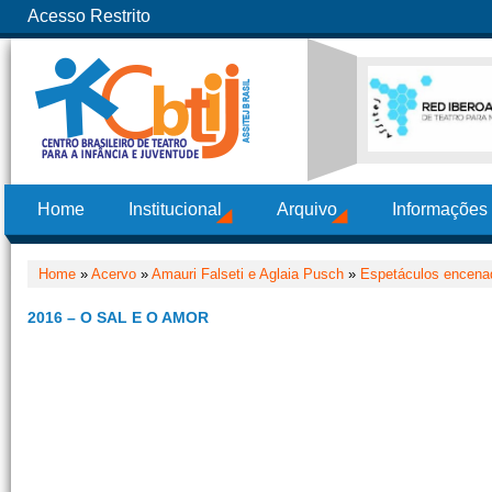
Acesso Restrito
Home
Institucional
Arquivo
Informações
Home
»
Acervo
»
Amauri Falseti e Aglaia Pusch
»
Espetáculos encenad
2016 – O SAL E O AMOR