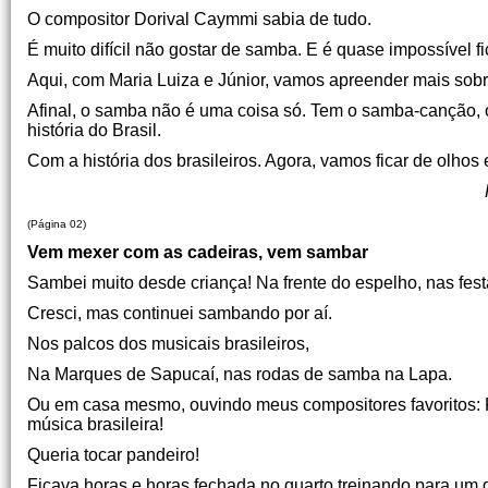
O compositor Dorival Caymmi sabia de tudo.
É muito difícil não gostar de samba. E é quase impossível fic
Aqui, com Maria Luiza e Júnior, vamos apreender mais sob
Afinal, o samba não é uma coisa só. Tem o samba-canção,
história do Brasil.
Com a história dos brasileiros. Agora, vamos ficar de olho
Roberto Guimarães, Diretor
(Página 02)
Vem mexer com as cadeiras, vem sambar
Sambei muito desde criança! Na frente do espelho, nas fest
Cresci, mas continuei sambando por aí.
Nos palcos dos musicais brasileiros,
Na Marques de Sapucaí, nas rodas de samba na Lapa.
Ou em casa mesmo, ouvindo meus compositores favoritos: P
música brasileira!
Queria tocar pandeiro!
Ficava horas e horas fechada no quarto treinando para um 