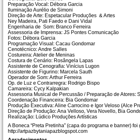
Preparação Vocal: Débora Garcia
Iluminação Aurélio de Simoni
Direção de Arte: Espetacular Produções & Artes
Ney Madeira, Pati Faedo e Dani Vidal
Engenharia de Som: Branco Ferreira
Assessoria de Imprensa: JS Pontes Comunicação
Fotos: Débora Garcia
Programação Visual: Cacau Gondomar
Cenotécnico: Andre Salles
Costureira: Atelier de Meninas
Costura de Cenário: Rosângela Lapas
Assistente de Cenografia: Vinícius Lugon
Assistente de Figurino: Marcela Sauth
Operador de Som: Arthur Ferreira
Op. de Luz e Contrarregra: Rodrigo Bispo
Camareira: Cycy Kalpakian
Assessoria Musical de Percussão / Preparação de Atores: S
Coordenação Financeira: Bia Gondomar
Produção Executiva: Aline Carrocino e Igor Veloso (Alce P
Direção de Produção: Ana Velloso, Vera Novello, Bia Gond
Realização: Lúdico Produções Artísticas
A Boneca “Preta Pretinha” (capa do programa e banner) foi 
http://artpazbytaniapazblogspot.com
Agradecimentos