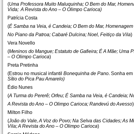
(
Uma Professora Muito Maluquinha; O Bem do Mar, Homenag
Vida; A Revista do Ano – O Olimpo Carioca)
Patrícia Costa
(
É Samba na Veia, é Candeia; O Bem do Mar, Homenagem 
No Piano da Patroa; Cabaré Dulcina; Noel, Feitiço da Vila
)
Vera Novello
(
Meninos do Mangue; Estatuto de Gafieira; É A Mãe; Uma Pr
– O Olimpo Carioca
)
Preta Pretinha
(Estrou no musical infantil
Bonequinha de Pano
. Sonha em 
Sítio do Pica Pau Amarelo)
Édio Nunes
(
A Turma do Pererê; Orfeu; É Samba na Veia, é Candeia; Noe
A Revista do Ano – O Olimpo Carioca; Randevú do Avesso
)
Milton Filho
(
João do Vale, A Voz do Povo; Na Selva das Cidades; As M
Vila; A Revista do Ano – O Olimpo Carioca
)