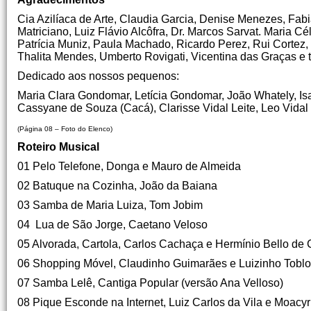
Cia Azilíaca de Arte, Claudia Garcia, Denise Menezes, Fab
Matriciano, Luiz Flávio Alcôfra, Dr. Marcos Sarvat. Maria Cé
Patrícia Muniz, Paula Machado, Ricardo Perez, Rui Cortez, 
Thalita Mendes, Umberto Rovigati, Vicentina das Graças e 
Dedicado aos nossos pequenos:
Maria Clara Gondomar, Letícia Gondomar, João Whately, Isab
Cassyane de Souza (Cacá), Clarisse Vidal Leite, Leo Vidal L
(Página 08 – Foto do Elenco)
Roteiro Musical
01 Pelo Telefone, Donga e Mauro de Almeida
02 Batuque na Cozinha, João da Baiana
03 Samba de Maria Luiza, Tom Jobim
04 Lua de São Jorge, Caetano Veloso
05 Alvorada, Cartola, Carlos Cachaça e Hermínio Bello de 
06 Shopping Móvel, Claudinho Guimarães e Luizinho Tobl
07 Samba Lelê, Cantiga Popular (versão Ana Velloso)
08 Pique Esconde na Internet, Luiz Carlos da Vila e Moacyr