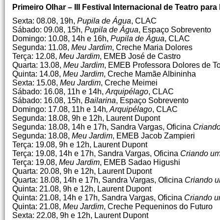
Primeiro Olhar – III Festival Internacional de Teatro par
Sexta: 08.08, 19h,
Pupila de Água
, CLAC
Sábado: 09.08, 15h,
Pupila de Água
, Espaço Sobrevento
Domingo: 10.08, 14h e 16h,
Pupila de Água
, CLAC
Segunda: 11.08,
Meu Jardim
, Creche Maria Dolores
Terça: 12.08,
Meu Jardim
, EMEB José de Castro
Quarta: 13.08,
Meu Jardim
, EMEB Professora Dolores de T
Quinta: 14.08,
Meu Jardim
, Creche Mamãe Albininha
Sexta: 15.08,
Meu Jardim
, Creche Meimei
Sábado: 16.08, 11h e 14h,
Arquipélago
, CLAC
Sábado: 16.08, 15h,
Bailarina
, Espaço Sobrevento
Domingo: 17.08, 11h e 14h
, Arquipélago
, CLAC
Segunda: 18.08, 9h e 12h, Laurent Dupont
Segunda: 18.08, 14h e 17h, Sandra Vargas, Oficina
Criand
Segunda: 18.08,
Meu Jardim
, EMEB Jacob Zampieri
Terça: 19.08, 9h e 12h, Laurent Dupont
Terça: 19.08, 14h e 17h, Sandra Vargas, Oficina
Criando um
Terça: 19.08,
Meu Jardim
, EMEB Sadao Higushi
Quarta: 20.08, 9h e 12h, Laurent Dupont
Quarta: 18.08, 14h e 17h, Sandra Vargas, Oficina
Criando u
Quinta: 21.08, 9h e 12h, Laurent Dupont
Quinta: 21.08, 14h e 17h, Sandra Vargas, Oficina
Criando u
Quinta: 21.08,
Meu Jardim
, Creche Pequeninos do Futuro
Sexta: 22.08, 9h e 12h, Laurent Dupont