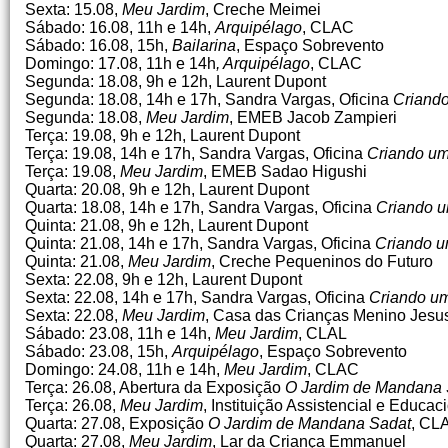
Sexta: 15.08,
Meu Jardim
, Creche Meimei
Sábado: 16.08, 11h e 14h,
Arquipélago
, CLAC
Sábado: 16.08, 15h,
Bailarina
, Espaço Sobrevento
Domingo: 17.08, 11h e 14h
, Arquipélago
, CLAC
Segunda: 18.08, 9h e 12h, Laurent Dupont
Segunda: 18.08, 14h e 17h, Sandra Vargas, Oficina
Criand
Segunda: 18.08,
Meu Jardim
, EMEB Jacob Zampieri
Terça: 19.08, 9h e 12h, Laurent Dupont
Terça: 19.08, 14h e 17h, Sandra Vargas, Oficina
Criando um
Terça: 19.08,
Meu Jardim
, EMEB Sadao Higushi
Quarta: 20.08, 9h e 12h, Laurent Dupont
Quarta: 18.08, 14h e 17h, Sandra Vargas, Oficina
Criando u
Quinta: 21.08, 9h e 12h, Laurent Dupont
Quinta: 21.08, 14h e 17h, Sandra Vargas, Oficina
Criando u
Quinta: 21.08,
Meu Jardim
, Creche Pequeninos do Futuro
Sexta: 22.08, 9h e 12h, Laurent Dupont
Sexta: 22.08, 14h e 17h, Sandra Vargas, Oficina
Criando u
Sexta: 22.08,
Meu Jardim
, Casa das Crianças Menino Jesu
Sábado: 23.08, 11h e 14h,
Meu Jardim
, CLAL
Sábado: 23.08, 15h,
Arquipélago
, Espaço Sobrevento
Domingo: 24.08, 11h e 14h,
Meu Jardim
, CLAC
Terça: 26.08, Abertura da Exposição
O Jardim de Mandana 
Terça: 26.08,
Meu Jardim
, Instituição Assistencial e Educa
Quarta: 27.08, Exposição
O Jardim de Mandana Sadat
, CL
Quarta: 27.08,
Meu Jardim
, Lar da Criança Emmanuel