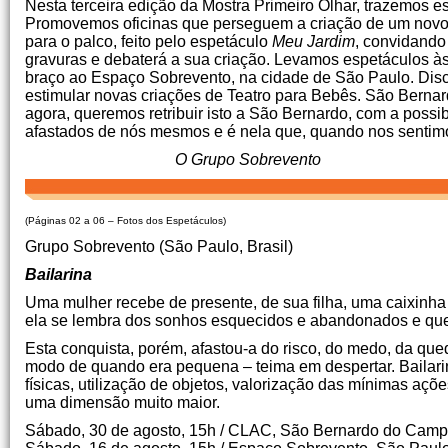
Nesta terceira edição da Mostra Primeiro Olhar, trazemos es
Promovemos oficinas que perseguem a criação de um novo e
para o palco, feito pelo espetáculo
Meu Jardim
, convidando 
gravuras e debaterá a sua criação. Levamos espetáculos 
braço ao Espaço Sobrevento, na cidade de São Paulo. Discuti
estimular novas criações de Teatro para Bebês. São Bernard
agora, queremos retribuir isto a São Bernardo, com a possib
afastados de nós mesmos e é nela que, quando nos sentim
O Grupo Sobrevento
(Páginas 02 a 06 – Fotos dos Espetáculos)
Grupo Sobrevento (São Paulo, Brasil)
Bailarina
Uma mulher recebe de presente, de sua filha, uma caixinha 
ela se lembra dos sonhos esquecidos e abandonados e ques
Esta conquista, porém, afastou-a do risco, do medo, da qu
modo de quando era pequena – teima em despertar. Bailarina
físicas, utilização de objetos, valorização das mínimas aç
uma dimensão muito maior.
Sábado, 30 de agosto, 15h / CLAC, São Bernardo do Cam