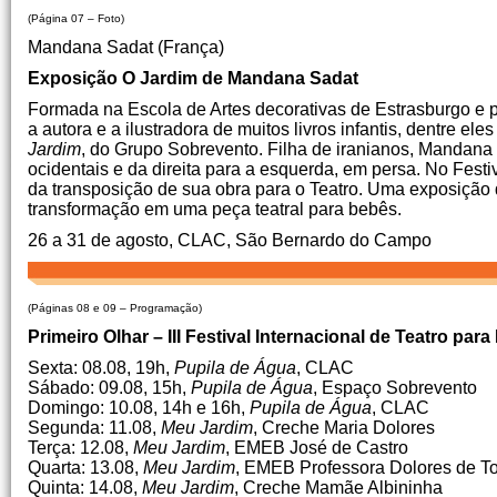
(Página 07 – Foto)
Mandana Sadat (França)
Exposição O Jardim de Mandana Sadat
Formada na Escola de Artes decorativas de Estrasburgo e p
a autora e a ilustradora de muitos livros infantis, dentre ele
Jardim
, do Grupo Sobrevento. Filha de iranianos, Mandana 
ocidentais e da direita para a esquerda, em persa. No Fest
da transposição de sua obra para o Teatro. Uma exposição d
transformação em uma peça teatral para bebês.
26 a 31 de agosto, CLAC, São Bernardo do Campo
(Páginas 08 e 09 – Programação)
Primeiro Olhar – III Festival Internacional de Teatro par
Sexta: 08.08, 19h,
Pupila de Água
, CLAC
Sábado: 09.08, 15h,
Pupila de Água
, Espaço Sobrevento
Domingo: 10.08, 14h e 16h,
Pupila de Água
, CLAC
Segunda: 11.08,
Meu Jardim
, Creche Maria Dolores
Terça: 12.08,
Meu Jardim
, EMEB José de Castro
Quarta: 13.08,
Meu Jardim
, EMEB Professora Dolores de T
Quinta: 14.08,
Meu Jardim
, Creche Mamãe Albininha