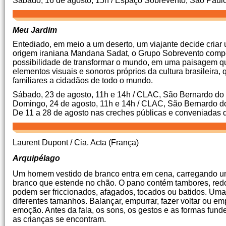
Sábado, 16 de agosto, 15h / Espaço Sobrevento, São Paul
Meu Jardim
Entediado, em meio a um deserto, um viajante decide criar u
origem iraniana Mandana Sadat, o Grupo Sobrevento compõ
possibilidade de transformar o mundo, em uma paisagem que 
elementos visuais e sonoros próprios da cultura brasileira,
familiares a cidadãos de todo o mundo.
Sábado, 23 de agosto, 11h e 14h / CLAC, São Bernardo d
Domingo, 24 de agosto, 11h e 14h / CLAC, São Bernardo 
De 11 a 28 de agosto nas creches públicas e conveniada
Laurent Dupont / Cia. Acta (França)
Arquipélago
Um homem vestido de branco entra em cena, carregando um s
branco que estende no chão. O pano contém tambores, red
podem ser friccionados, afagados, tocados ou batidos. U
diferentes tamanhos. Balançar, empurrar, fazer voltar ou e
emoção. Antes da fala, os sons, os gestos e as formas funde
as crianças se encontram.