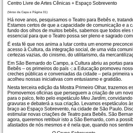
Centro Livre de Artes Cênicas + Espaço Sobrevento
(Verso da Capa e Página 01)
Há nove anos, pesquisamos o Teatro para Bebês e, tratando
Estamos certos de que a capacidade de comunicação e a c
fundo dos olhos de muitos bebês, sabemos que todos eles 
essencial para que o Teatro possa ser pleno e sagrado co
É esta fé que nos anima a lutar contra um enorme preconceit
acesso à Cultura, da integração social, de uma vida comuni
certezas vazias, do cinismo, do utilitarismo, da mercantiliza
Em São Bernardo do Campo, a Cultura abriu as portas para 
Bebês – os primeiros do país -; a Educação promoveu nosso
creches públicas e conveniadas da cidade – pela primeira v
acolheu nossas iniciativas com entusiasmo e gratidão.
Nesta terceira edição da Mostra Primeiro Olhar, trazemos es
Promovemos oficinas que perseguem a criação de um novo e
para o palco, feito pelo espetáculo
Meu Jardim
, convidando 
gravuras e debaterá a sua criação. Levamos espetáculos 
braço ao Espaço Sobrevento, na cidade de São Paulo. Discuti
estimular novas criações de Teatro para Bebês. São Bernard
agora, queremos retribuir isto a São Bernardo, com a possib
afastados de nós mesmos e é nela que, quando nos sentim