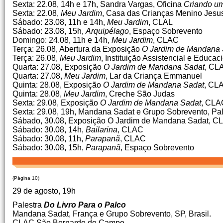
Sexta: 22.08, 14h e 17h, Sandra Vargas, Oficina
Criando u
Sexta: 22.08,
Meu Jardim
, Casa das Crianças Menino Jesu
Sábado: 23.08, 11h e 14h,
Meu Jardim
, CLAL
Sábado: 23.08, 15h,
Arquipélago
, Espaço Sobrevento
Domingo: 24.08, 11h e 14h,
Meu Jardim
, CLAC
Terça: 26.08, Abertura da Exposição
O Jardim de Mandana 
Terça: 26.08,
Meu Jardim
, Instituição Assistencial e Educa
Quarta: 27.08, Exposição
O Jardim de Mandana Sadat
, CL
Quarta: 27.08,
Meu Jardim
, Lar da Criança Emmanuel
Quinta: 28.08, Exposição
O Jardim de Mandana Sadat
, CL
Quinta: 28.08,
Meu Jardim
, Creche São Judas
Sexta: 29.08, Exposição
O Jardim de Mandana Sadat
, CLA
Sexta: 29.08, 19h, Mandana Sadat e Grupo Sobrevento, Pa
Sábado, 30.08, Exposição O Jardim de Mandana Sadat, C
Sábado: 30.08, 14h,
Bailarina
, CLAC
Sábado: 30.08, 11h,
Parapanã
, CLAC
Sábado: 30.08, 15h,
Parapanã
, Espaço Sobrevento
(Página 10)
29 de agosto, 19h
Palestra
Do Livro Para o Palco
Mandana Sadat, França e Grupo Sobrevento, SP, Brasil.
CLAC São Bernardo do Campo