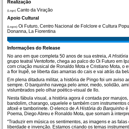
Realização
Canto da Viração
(Logo)
Apoio Cultural
Oi Futuro, Centro Nacional de Folclore e Cultura Popu
(Logos)
Donanna, La Fiorentina
Informações do Release
No ano em que completa 50 anos de sua estreia,
A Históri
grupo teatral Ventoforte, chega ao palco do Oi Futuro em I
com criação musical de Ronaldo Mota e Cristiano Mota, o e
a flor Irupê, se liberta das amarras do cais e vai atrás da b
Em plena ditadura militar, a história de Pingo foi um aviso
sempre. O barquinho navega pelo amor, medo, solidão, ami
vislumbrados pelo olhar poético-visual de Ilo.
Nesta fábula visual, a história agora é contada por marujo
bandolim, charango, uquelele e também com instrumentos d
afoxé e tamborinete. O elenco de
A História do Barquinho
é 
Poema, Diego Abreu e Ronaldo Mota, que somam à interpreta
“Traduzir em música os sentimentos, as imagens e as fala
liberdade e invenção. Estamos criando os temas instrumenta