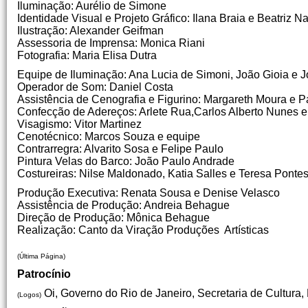
Iluminação: Aurélio de Simone
Identidade Visual e Projeto Gráfico: Ilana Braia e Beatriz 
Ilustração: Alexander Geifman
Assessoria de Imprensa: Monica Riani
Fotografia: Maria Elisa Dutra
Equipe de Iluminação: Ana Lucia de Simoni, João Gioia e 
Operador de Som: Daniel Costa
Assistência de Cenografia e Figurino: Margareth Moura e P
Confecção de Adereços: Arlete Rua,Carlos Alberto Nunes 
Visagismo: Vitor Martinez
Cenotécnico: Marcos Souza e equipe
Contrarregra: Alvarito Sosa e Felipe Paulo
Pintura Velas do Barco: João Paulo Andrade
Costureiras: Nilse Maldonado, Katia Salles e Teresa Ponte
Produção Executiva: Renata Sousa e Denise Velasco
Assistência de Produção: Andreia Behague
Direção de Produção: Mônica Behague
Realização: Canto da Viração Produções Artísticas
(Última Página)
Patrocínio
Oi, Governo do Rio de Janeiro, Secretaria de Cultura, 
(Logos)