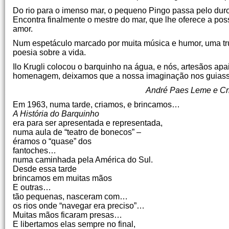
Do rio para o imenso mar, o pequeno Pingo passa pelo dur
Encontra finalmente o mestre do mar, que lhe oferece a possi
amor.
Num espetáculo marcado por muita música e humor, uma trup
poesia sobre a vida.
Ilo Krugli colocou o barquinho na água, e nós, artesãos apa
homenagem, deixamos que a nossa imaginação nos guiasse 
André Paes Leme e Cri
Em 1963, numa tarde, criamos, e brincamos…
A História do Barquinho
era para ser apresentada e representada,
numa aula de “teatro de bonecos” –
éramos o “quase” dos
fantoches…
numa caminhada pela América do Sul.
Desde essa tarde
brincamos em muitas mãos
E outras…
tão pequenas, nasceram com…
os rios onde “navegar era preciso”…
Muitas mãos ficaram presas…
E libertamos elas sempre no final,