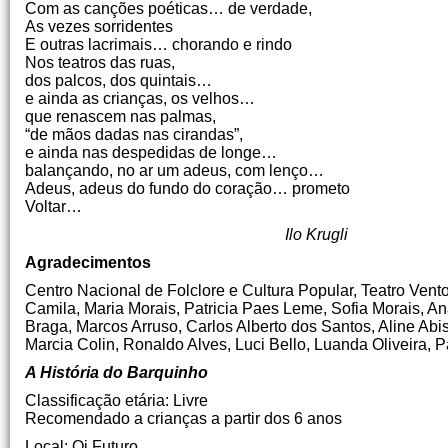
Com as canções poéticas… de verdade,
As vezes sorridentes
E outras lacrimais… chorando e rindo
Nos teatros das ruas,
dos palcos, dos quintais…
e ainda as crianças, os velhos…
que renascem nas palmas,
“de mãos dadas nas cirandas”,
e ainda nas despedidas de longe…
balançando, no ar um adeus, com lenço…
Adeus, adeus do fundo do coração… prometo
Voltar…
Ilo Krugli
Agradecimentos
Centro Nacional de Folclore e Cultura Popular, Teatro Vent
Camila, Maria Morais, Patricia Paes Leme, Sofia Morais, A
Braga, Marcos Arruso, Carlos Alberto dos Santos, Aline Ab
Marcia Colin, Ronaldo Alves, Luci Bello, Luanda Oliveira, P
A História do Barquinho
Classificação etária: Livre
Recomendado a crianças a partir dos 6 anos
Local: Oi Futuro