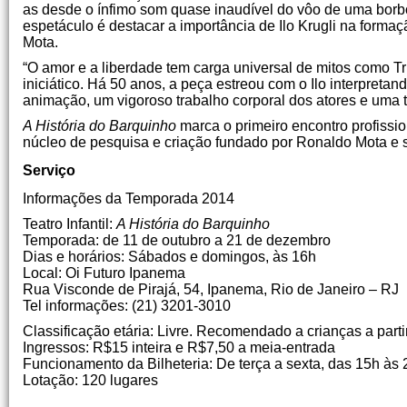
as desde o ínfimo som quase inaudível do vôo de uma borbo
espetáculo é destacar a importância de Ilo Krugli na forma
Mota.
“O amor e a liberdade tem carga universal de mitos como T
iniciático. Há 50 anos, a peça estreou com o Ilo interpreta
animação, um vigoroso trabalho corporal dos atores e uma 
A História do Barquinho
marca o primeiro encontro profissi
núcleo de pesquisa e criação fundado por Ronaldo Mota e s
Serviço
Informações da Temporada 2014
Teatro Infantil:
A História do Barquinho
Temporada: de 11 de outubro a 21 de dezembro
Dias e horários: Sábados e domingos, às 16h
Local: Oi Futuro Ipanema
Rua Visconde de Pirajá, 54, Ipanema, Rio de Janeiro – RJ
Tel informações: (21) 3201-3010
Classificação etária: Livre. Recomendado a crianças a parti
Ingressos: R$15 inteira e R$7,50 a meia-entrada
Funcionamento da Bilheteria: De terça a sexta, das 15h às
Lotação: 120 lugares