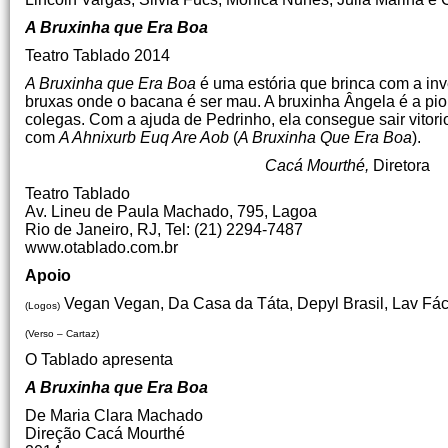
A Bruxinha que Era Boa
Teatro Tablado 2014
A Bruxinha que Era Boa
é uma estória que brinca com a inve
bruxas onde o bacana é ser mau. A bruxinha Ângela é a pio
colegas. Com a ajuda de Pedrinho, ela consegue sair vitori
com
A Ahnixurb Euq Are Aob
(
A Bruxinha Que Era Boa
).
Cacá Mourthé,
Diretora
Teatro Tablado
Av. Lineu de Paula Machado, 795, Lagoa
Rio de Janeiro, RJ, Tel: (21) 2294-7487
www.otablado.com.br
Apoio
Vegan Vegan, Da Casa da Táta, Depyl Brasil, Lav Fác
(Logos)
(Verso – Cartaz)
O Tablado apresenta
A Bruxinha que Era Boa
De Maria Clara Machado
Direção Cacá Mourthé