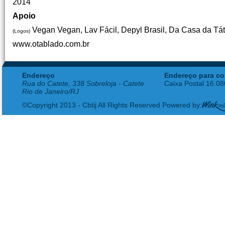
2014
Apoio
Vegan Vegan, Lav Fácil, Depyl Brasil, Da Casa da Tá
(Logos)
www.otablado.com.br
Endereço
Endereço para co
Rua do Catete, 338 Sobreloja - Catete
Caixa Postal 16.0
Rio de Janeiro/RJ
©Copyright 2013 - Cbtij All Rights Reserved Powered by: