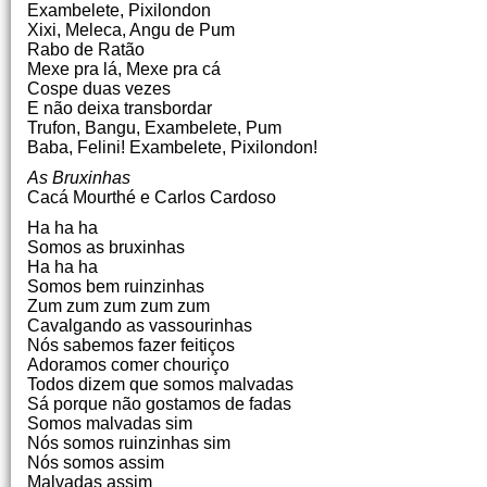
Exambelete, Pixilondon
Xixi, Meleca, Angu de Pum
Rabo de Ratão
Mexe pra lá, Mexe pra cá
Cospe duas vezes
E não deixa transbordar
Trufon, Bangu, Exambelete, Pum
Baba, Felini! Exambelete, Pixilondon!
As Bruxinhas
Cacá Mourthé e Carlos Cardoso
Ha ha ha
Somos as bruxinhas
Ha ha ha
Somos bem ruinzinhas
Zum zum zum zum zum
Cavalgando as vassourinhas
Nós sabemos fazer feitiços
Adoramos comer chouriço
Todos dizem que somos malvadas
Sá porque não gostamos de fadas
Somos malvadas sim
Nós somos ruinzinhas sim
Nós somos assim
Malvadas assim