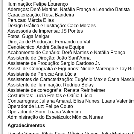
Iluminação: Felipe Lourenço
Adereços: Derô Martins, Natália França e Leandro Batista
Caracterização: Rosa Bandeira
Perucas: Márcia Elias
Design Gráfico e Ilustração: Caco Moraes
Assessoria de Imprensa: JS Pontes
Fotos: Guga Melgar
Direção de Produção: Fernando do Val
Cenotécnico: André Salles e Equipe
Acabamento de Cenário: Derô Martins e Natália França
Assistente de Direção: João Sant’Anna
Assistente de Produção: Sergio Cardoso Jr.
Assist. de Cenografia e Figurinos: Nicole Marengo e Tay Bi
Assistente de Peruca: Ana Lúcia
Assistentes de Caracterização: Eugênio Max e Carla Nasc
Assistente de Iluminação: Rodrigo Belay
Assistente de coreografia: Renata Reinheimer
Costureiras: Lucia Freitas e Odília Lúcia
Contrarregras: Juliana Amaral, Elisa Nunes, Luana Valenti
Operador de Luz: Felipe Couto
Operador de Som: Luana Valentim
Administração do Espetáculo: Mônica Nunes
Agradecimentos
Lincoln Vargas, Silvia Fucs, Mônica Nunes, Julia Marina e 