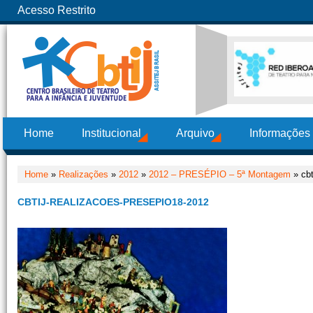
Acesso Restrito
Home
Institucional
Arquivo
Informações
Home
»
Realizações
»
2012
»
2012 – PRESÉPIO – 5ª Montagem
» cbt
CBTIJ-REALIZACOES-PRESEPIO18-2012