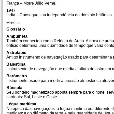
França – Morre Júlio Verne.
1947
Índia – Consegue sua independência do domínio britânico.
(Página 14)
Glossário
Ampulheta
Também conhecido como Relógio do Areia. A troca de areia 
orifício determina uma quantidade de tempo que varia con
Astrolábio
Antigo instrumento de navegação usado para determinar a po
Balestilha
Instrumento de navegação que media a altura do astro em r
Barômetro
Instrumento usado para medir a pressão atmosférica atravé
Bússola
Seu ponteiro magnetizado aponta sempre para o norte, serv
cardeais: Sul, Leste e Oeste.
Légua marítima
Na época das navegações a légua marítima era diferente d
medidas: a do diâmetro da terra e pela quantidade de lég