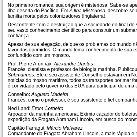
No primeiro romance, sua origem é misteriosa. Sabe-se apen
ilha deserta do Pacífico. Em
A Ilha Misteriosa
, descobre-se 
família morta pelos colonizadores (Inglaterra).
Descontente com a destruição que a sociedade do final do 
seu vasto conhecimento científico para construir um subma
confiança.
Apesar de sua alegação, de que os problemas do mundo não 
favor dos oprimidos. O mundo toma conhecimento de sua exi
confundido com um monstro.
Prof. Pierre Aronnax:
Alexandre Dantas
Francês, cientista e professor de biologia marinha. Public
Submarinos
. Ele e seu assistente Conselho estavam em N
notícias do mostro marítimo, todos os transportes por mar 
é convidado pelo governo dos EUA para participar de uma 
Conselho:
Augusto Madeira
Francês
,
como o professor, é seu assistente e fiel companh
Ned Land:
Erom Cordeiro
Arpoador da marinha americana. Exímio caçador de baleias
expedição da Fragata Abraham Lincoln, em busca do monst
Capitão Farragut:
Márcio Malvarez
Comandante da Fragata Abraham Lincoln, a mais rápida e 