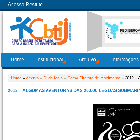
Acesso Restrito
Home
Institucional
Arquivo
Informações
Home
»
Acervo
»
Duda Maia
»
Como Diretora de Movimento
» 2012 – 
2012 – ALGUMAS AVENTURAS DAS 20.000 LÉGUAS SUBMARI