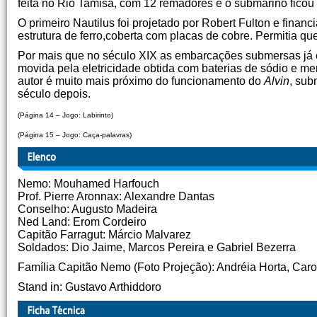
feita no Rio Tamisa, com 12 remadores e o submarino ficou 
O primeiro Nautilus foi projetado por Robert Fulton e finan
estrutura de ferro,coberta com placas de cobre. Permitia q
Por mais que no século XIX as embarcações submersas já e
movida pela eletricidade obtida com baterias de sódio e m
autor é muito mais próximo do funcionamento do
Alvin
, sub
século depois.
(Página 14 – Jogo: Labirinto)
(Página 15 – Jogo: Caça-palavras)
Nemo: Mouhamed Harfouch
Prof. Pierre Aronnax: Alexandre Dantas
Conselho: Augusto Madeira
Ned Land: Erom Cordeiro
Capitão Farragut: Márcio Malvarez
Soldados: Dio Jaime, Marcos Pereira e Gabriel Bezerra
Família Capitão Nemo (Foto Projeção): Andréia Horta, Ca
Stand in: Gustavo Arthiddoro