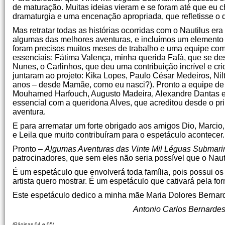
de maturação. Muitas ideias vieram e se foram até que eu 
dramaturgia e uma encenação apropriada, que refletisse o q
Mas retratar todas as histórias ocorridas com o Nautilus e
algumas das melhores aventuras, e incluímos um elemento q
foram precisos muitos meses de trabalho e uma equipe compe
essenciais: Fátima Valença, minha querida Fafá, que se des
Nunes, o Carlinhos, que deu uma contribuição incrível e c
juntaram ao projeto: Kika Lopes, Paulo César Medeiros, Ni
anos – desde Mamãe, como eu nasci?). Pronto a equipe de 
Mouhamed Harfouch, Augusto Madeira, Alexandre Dantas e E
essencial com a queridona Alves, que acreditou desde o prim
aventura.
E para arrematar um forte obrigado aos amigos Dio, Marcio, 
e Leila que muito contribuíram para o espetáculo acontecer.
Pronto –
Algumas Aventuras das Vinte Mil Léguas Submari
patrocinadores, que sem eles não seria possível que o Na
É um espetáculo que envolverá toda família, pois possui os
artista quero mostrar. É um espetáculo que cativará pela f
Este espetáculo dedico a minha mãe Maria Dolores Bernar
Antonio Carlos Bernarde
(Páginas 04 e 05)