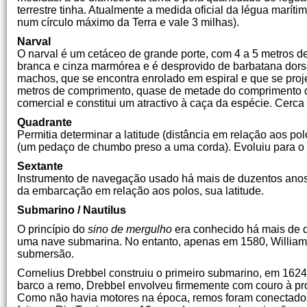
terrestre tinha. Atualmente a medida oficial da légua marít
num círculo máximo da Terra e vale 3 milhas).
Narval
O narval é um cetáceo de grande porte, com 4 a 5 metros 
branca e cinza marmórea e é desprovido de barbatana dors
machos, que se encontra enrolado em espiral e que se projet
metros de comprimento, quase de metade do comprimento do
comercial e constitui um atractivo à caça da espécie. Ce
Quadrante
Permitia determinar a latitude (distância em relação aos p
(um pedaço de chumbo preso a uma corda). Evoluiu para o 
Sextante
Instrumento de navegação usado há mais de duzentos anos
da embarcação em relação aos polos, sua latitude.
Submarino / Nautilus
O princípio do
sino de mergulho
era conhecido há mais de d
uma nave submarina. No entanto, apenas em 1580, William B
submersão.
Cornelius Drebbel construiu o primeiro submarino, em 162
barco a remo, Drebbel envolveu firmemente com couro à prov
Como não havia motores na época, remos foram conectados 