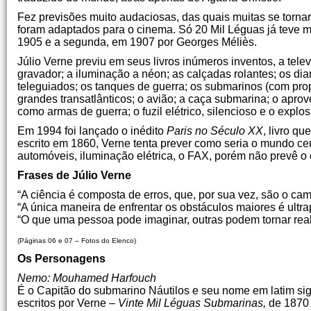
Fez previsões muito audaciosas, das quais muitas se tornar
foram adaptados para o cinema. Só 20 Mil Léguas já teve 
1905 e a segunda, em 1907 por Georges Méliès.
Júlio Verne previu em seus livros inúmeros inventos, a televis
gravador; a iluminação a néon; as calçadas rolantes; os dia
teleguiados; os tanques de guerra; os submarinos (com propu
grandes transatlânticos; o avião; a caça submarina; o apro
como armas de guerra; o fuzil elétrico, silencioso e o explos
Em 1994 foi lançado o inédito
Paris no Século XX
, livro q
escrito em 1860, Verne tenta prever como seria o mundo ce
automóveis, iluminação elétrica, o FAX, porém não prevê o
Frases de Júlio Verne
“A ciência é composta de erros, que, por sua vez, são o ca
“A única maneira de enfrentar os obstáculos maiores é ult
“O que uma pessoa pode imaginar, outras podem tornar real
(Páginas 06 e 07 – Fotos do Elenco)
Os Personagens
Nemo: Mouhamed Harfouch
É o Capitão do submarino Náutilos e seu nome em latim si
escritos por Verne –
Vinte Mil Léguas Submarinas,
de 1870