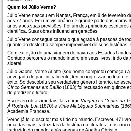
Quem foi Júlio Verne?
Júlio Verne nasceu em Nantes, França, em 8 de fevereiro d
aos 77 anos. Foi um visionário de grande parte das maravi
anos após suas previsões. Foi um dos primeiros escritores a
científica. Suas obras influenciam gerações.
Júlio Verne consegue captar o que agrada à pessoas de to
quanto ao desfecho sempre imprevisível de suas histórias.
Com exceção de uma viagem de navio aos Estados Unidos e 
Contudo percorreu o mundo inteiro em seus livros, indo da Á
sideral.
Júlio Gabriel Verne Allotte (seu nome completo) começou a ca
advogado do pai. Inicialmente, tentou ingressar no teatro 
êxito. Só descobriu seu verdadeiro gênero literário, ao esc
Cinco Semanas em Balão
(1863) foi recusado em quinze ed
de predizer o futuro.
Escreveu obras imortais, tais como
Viagem ao Centro da Te
À Roda da Lua
(1870) e
Vinte Mil Léguas Submarinas
(1869
Academia Francesa.
Verne já foi o escritor mais lido no mundo. Escreveu 47 livr
uma das mais traduzidas da história da literatura: nos cinc
traduzido do mundo, atrás apenas de Agatha Christie.