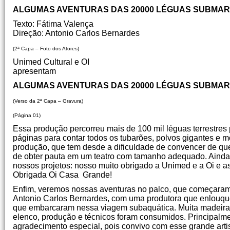
ALGUMAS AVENTURAS DAS 20000 LÉGUAS SUBMAR
Texto: Fátima Valença
Direção: Antonio Carlos Bernardes
(2ª Capa – Foto dos Atores)
Unimed Cultural e OI
apresentam
ALGUMAS AVENTURAS DAS 20000 LÉGUAS SUBMAR
(Verso da 2ª Capa – Gravura)
(Página 01)
Essa produção percorreu mais de 100 mil léguas terrestres
páginas para contar todos os tubarões, polvos gigantes e
produção, que tem desde a dificuldade de convencer de que 
de obter pauta em um teatro com tamanho adequado. Ainda
nossos projetos: nosso muito obrigado a Unimed e a Oi e as
Obrigada Oi Casa Grande!
Enfim, veremos nossas aventuras no palco, que começaram 
Antonio Carlos Bernardes, com uma produtora que enlouque
que embarcaram nessa viagem subaquática. Muita madeira, c
elenco, produção e técnicos foram consumidos. Principalm
agradecimento especial, pois convivo com esse grande arti