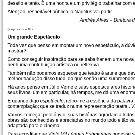
desafio e tanto. È uma honra e um privilégio trabalhar com 
Atenção, respeitável público, o Nautilus vai partir.
Andréa Alves – Diretora 
(Páginas 02 e 03)
Um grande Espetáculo
Toda vez que penso em montar um novo espetáculo, a dúvid
mostrar?
Como conseguir inspiração para se trabalhar em uma nova 
nenhuma contribuição artística ou reflexiva.
Também não podemos esquecer que teatro é arte e que deve
melhor tradução disso tudo, do que senão uma surpreenden
Há anos penso em Júlio Verne e suas espetaculares históri
seus livros, um em particular, há tempos, me dá uma enorm
E quando digo
espetáculo
, refiro-me a essência da palavra:
contemplação; que se traduz numa representação teatral.
V
Vamos começar pelo óbvio: suas histórias agradam a todos.
obras são conhecidas e apreciadas no mundo todo e tão var
adaptada para o cinema.
Para acreditar que
Vinte Mil Léguas Submarinas
pudesse se