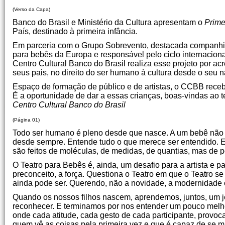
(Verso da Capa)
Banco do Brasil e Ministério da Cultura apresentam o
Prime
País, destinado à primeira infância.
Em parceria com o Grupo Sobrevento, destacada companhia t
para bebês da Europa e responsável pelo ciclo internacion
Centro Cultural Banco do Brasil realiza esse projeto por ac
seus pais, no direito do ser humano à cultura desde o seu
Espaço de formação de público e de artistas, o CCBB receb
É a oportunidade de dar a essas crianças, boas-vindas ao tea
Centro Cultural Banco do Brasil
(Página 01)
Todo ser humano é pleno desde que nasce. A um bebê não f
desde sempre. Entende tudo o que merece ser entendido. E i
são feitos de moléculas, de medidas, de quantias, mas de 
O Teatro para Bebês é, ainda, um desafio para a artista e pa
preconceito, a força. Questiona o Teatro em que o Teatro se
ainda pode ser. Querendo, não a novidade, a modernidade
Quando os nossos filhos nascem, aprendemos, juntos, um je
reconhecer. E terminamos por nos entender um pouco melhor.
onde cada atitude, cada gesto de cada participante, provo
quem vê as coisas pela primeira vez e que é capaz de se m