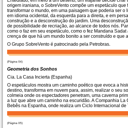
Entediado, em meio a um deserto, um viajante decide criar 
origem iraniana, o SobreVento compõe um espetáculo que f
transformar o mundo, em uma paisagem que poderia ser o Irã,
em idioma ocidental, da esquerda para a direita, e em per
construção e a desconstrução do jardim. Uma desconstruçã
de possibilidade de recriação, ao alcance de todos nós. P
como o faz em seu espetáculo, como o fez Mandana Sadat ao 
crença de que há um mundo bonito a ser construído e que a 
O Grupo SobreVento é patrocinado pela Petrobras.
(Página 04)
Geometria dos Sonhos
Cia. La Casa Incierta (Espanha)
O espetáculos mostra um caminho poético que evoca a hist
destino, transforma em nuvem para, assim, realizar o seu 
colmeia onde os espectadores penetram, uma caverna primi
a luz que abre um caminho na escuridão. A Companhia La Ca
Bebês na Espanha, onde realiza um Ciclo Internacional de T
(Página 05)