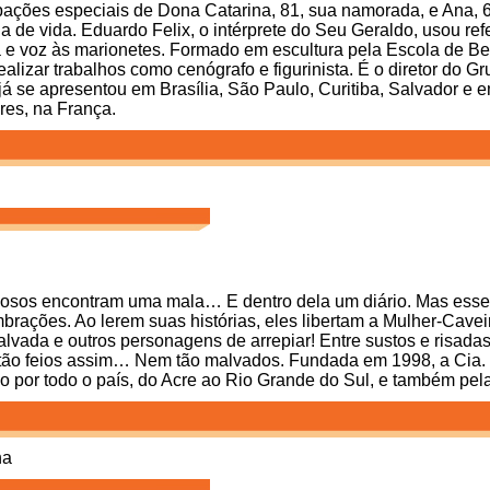
ipações especiais de Dona Catarina, 81, sua namorada, e Ana, 
a de vida. Eduardo Felix, o intérprete do Seu Geraldo, usou refe
a e voz às marionetes. Formado em escultura pela Escola de B
alizar trabalhos como cenógrafo e figurinista. É o diretor do G
já se apresentou em Brasília, São Paulo, Curitiba, Salvador e 
res, na França.
riosos encontram uma mala… E dentro dela um diário. Mas esse 
rações. Ao lerem suas histórias, eles libertam a Mulher-Cavei
vada e outros personagens de arrepiar! Entre sustos e risadas
ão feios assim… Nem tão malvados. Fundada em 1998, a Cia. 
o por todo o país, do Acre ao Rio Grande do Sul, e também pel
na