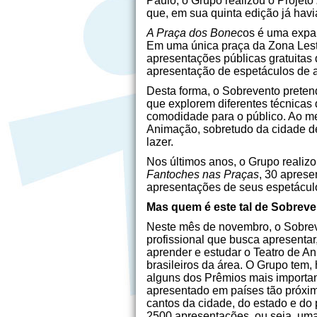
Paulo, o Grupo realizou o Projeto
que, em sua quinta edição já havi
A Praça dos Bonec
os é uma exp
Em uma única praça da Zona Leste
apresentações públicas gratuitas
apresentação de espetáculos de 
Desta forma, o Sobrevento preten
que explorem diferentes técnicas 
comodidade para o público. Ao me
Animação, sobretudo da cidade de
lazer.
Nos últimos anos, o Grupo reali
Fantoches nas Praças
, 30 aprese
apresentações de seus espetáculos
Mas quem é este tal de Sobrev
Neste mês de novembro, o Sobre
profissional que busca apresentar, e
aprender e estudar o Teatro de A
brasileiros da área. O Grupo tem,
alguns dos Prêmios mais important
apresentado em países tão próxim
cantos da cidade, do estado e do 
2500 apresentações, ou seja, uma