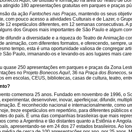
Bonecos Aqui
!, de difusão e formação na área do Teatro de B
a atingido 180 apresentações gratuitas em parques e praças pú
ansão da ação
Fantoches nas Praças
, mantendo os seus objetiv
, com pouco acesso a atividades Culturais e de Lazer, o Grup
 de 12 espetáculos diferentes, em 12 semanas consecutivas. A
alguns dos Grupos mais importantes de São Paulo e algum conv
de difundir a diversidade e a riqueza do Teatro de Animação c
de animação, com diferentes formatos, e oferecendo, sempre, um
smo tempo, esta é uma oportunidade valiosa de congregar artis
 São Paulo, irmanando-os e levando-os aos lugares mais caren
zou quase 250 apresentações em parques e praças da Zona Les
ntações no Projeto
Bonecos Aqui!
, 36 na
Praça dos Bonecos
, 
 em escolas, CEUS, bibliotecas, casas de cultura, teatro, entr
ento?
vento comemora 25 anos. Fundado em novembro de 1996, o Sob
xperimentar, desenvolver, inovar, aperfeiçoar, difundir, multiplica
nimação. É reconhecido nacional e internacionalmente, como u
 hoje, treze espetáculos em repertório, para diferentes público
es do país. É uma das companhias brasileiras que mais represe
os como a Argentina e tão distantes quanto a Estônia e Angola
país, apresentando-se em 24 dos 27 estados brasileiros. Ao long
 média de cerca de 100 apresentações por ano, por 25 anos. Mu