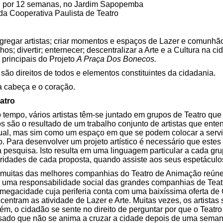
o, por 12 semanas, no Jardim Sapopemba
a Cooperativa Paulista de Teatro
ngregar artistas; criar momentos e espaços de Lazer e comunhã
os; divertir; enternecer; descentralizar a Arte e a Cultura na c
 principais do Projeto
A Praça Dos Bonecos.
r são direitos de todos e elementos constituintes da cidadania.
a cabeça e o coração.
atro
 tempo, vários artistas têm-se juntado em grupos de Teatro q
s são o resultado de um trabalho conjunto de artistas que en
al, mas sim como um espaço em que se podem colocar a serviç
. Para desenvolver um projeto artístico é necessário que estes 
 pesquisa. Isto resulta em uma linguagem particular a cada gr
aridades de cada proposta, quando assiste aos seus espetáculo
 muitas das melhores companhias do Teatro de Animação reún
r uma responsabilidade social das grandes companhias de Teatr
megacidade cuja periferia conta com uma baixíssima oferta de 
entram as atividade de Lazer e Arte. Muitas vezes, os artistas
ém, o cidadão se sente no direito de perguntar por que o Teatro
nsado que não se anima a cruzar a cidade depois de uma semana