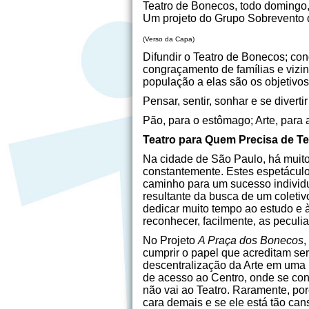
Teatro de Bonecos, todo doming
Um projeto do Grupo Sobrevento d
(Verso da Capa)
Difundir o Teatro de Bonecos; co
congraçamento de famílias e vizinh
população a elas são os objetivos
Pensar, sentir, sonhar e se diverti
Pão, para o estômago; Arte, para 
Teatro para Quem Precisa de Te
Na cidade de São Paulo, há muito
constantemente. Estes espetáculo
caminho para um sucesso individu
resultante da busca de um coletivo
dedicar muito tempo ao estudo e à
reconhecer, facilmente, as peculi
No Projeto
A Praça dos Bonecos
,
cumprir o papel que acreditam se
descentralização da Arte em uma 
de acesso ao Centro, onde se conc
não vai ao Teatro. Raramente, por
cara demais e se ele está tão ca