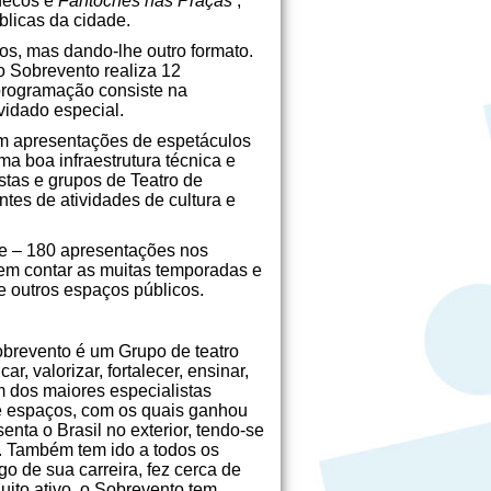
onecos e
Fantoches nas Praças
,
blicas da cidade.
os, mas dando-lhe outro formato.
o Sobrevento realiza 12
 programação consiste na
idado especial.
om apresentações de espetáculos
a boa infraestrutura técnica e
tas e grupos de Teatro de
tes de atividades de cultura e
te – 180 apresentações nos
sem contar as muitas temporadas e
e outros espaços públicos.
revento é um Grupo de teatro
r, valorizar, fortalecer, ensinar,
m dos maiores especialistas
s e espaços, com os quais ganhou
nta o Brasil no exterior, tendo-se
. Também tem ido a todos os
o de sua carreira, fez cerca de
ito ativo, o Sobrevento tem