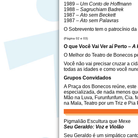
1989 –
Um Conto de Hoffmann
1988 –
Sagruchiam Badrek
1987 –
Ato sem Beckett
1987 –
Ato sem Palavras
O Sobrevento tem o patrocínio da P
(Página 02 e 03)
O que Você Vai Ver aí Perto –
A 
O Melhor do Teatro de Bonecos pe
Você não vai precisar cruzar a ci
todas as idades e como você nunc
Grupos Convidados
A Praça dos Bonecos reúne, este a
especializada, de nada menos qu
Mão na Luva, Furunfunfum, Cia. 
na Mala, Teatro por um Triz e Pi
Pigmalião Escultura que Mexe
Seu Geraldo: Voz e Violão
Seu Geraldo é um simpático cantor