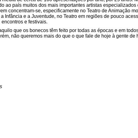
ndo ao país muitos dos mais importantes artistas especializado
lvem concentram-se, especificamente no Teatro de Animação mo
 a Infância e a Juventude, no Teatro em regiões de pouco acess
encontros e festivais.
uilo que os bonecos têm feito por todas as épocas e em todo
orém, não queremos mais do que o que fale de hoje à gente de h
s