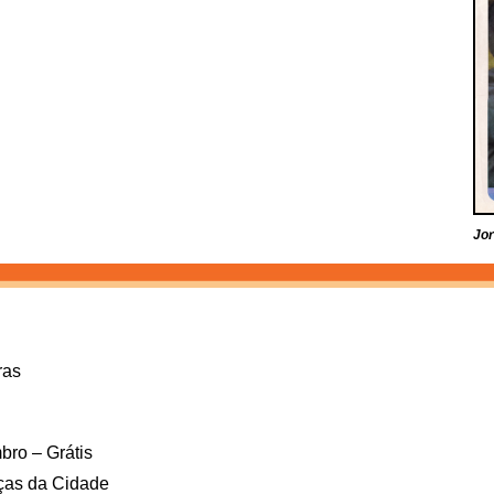
Jor
ras
bro – Grátis
aças da Cidade