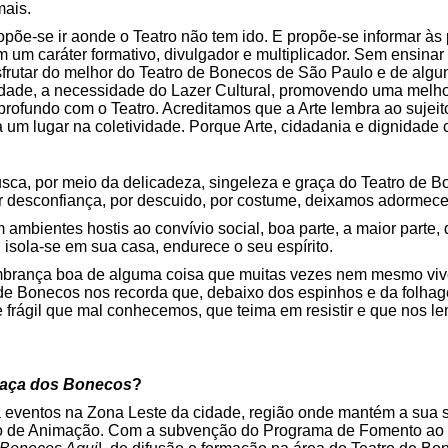
mais.
põe-se ir aonde o Teatro não tem ido. E propõe-se informar às 
m um caráter formativo, divulgador e multiplicador. Sem ensina
frutar do melhor do Teatro de Bonecos de São Paulo e de algun
lidade, a necessidade do Lazer Cultural, promovendo uma melho
rofundo com o Teatro. Acreditamos que a Arte lembra ao sujeito 
 a um lugar na coletividade. Porque Arte, cidadania e dignidad
sca, por meio da delicadeza, singeleza e graça do Teatro de B
or desconfiança, por descuido, por costume, deixamos adormece
 ambientes hostis ao convívio social, boa parte, a maior parte,
 isola-se em sua casa, endurece o seu espírito.
embrança boa de alguma coisa que muitas vezes nem mesmo vi
o de Bonecos nos recorda que, debaixo dos espinhos e da folha
e frágil que mal conhecemos, que teima em resistir e que nos 
raça dos Bonecos
?
 eventos na Zona Leste da cidade, região onde mantém a sua 
ro de Animação. Com a subvenção do Programa de Fomento ao 