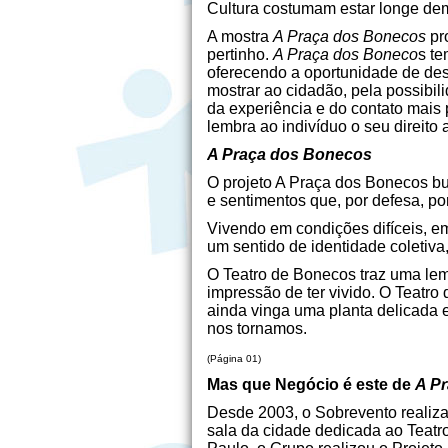
Cultura costumam estar longe de
A mostra
A Praça dos Bonecos
pro
pertinho.
A Praça dos
Boneco
s te
oferecendo a oportunidade de des
mostrar ao cidadão, pela possibi
da experiência e do contato mais p
lembra ao indivíduo o seu direito
A Praça dos Bonecos
O projeto A Praça dos Bonecos bu
e sentimentos que, por defesa, p
Vivendo em condições difíceis, em
um sentido de identidade coletiva,
O Teatro de Bonecos traz uma l
impressão de ter vivido. O Teatr
ainda vinga uma planta delicada 
nos tornamos.
(Página 01)
Mas que Negócio é este de
A P
Desde 2003, o Sobrevento realiza
sala da cidade dedicada ao Teat