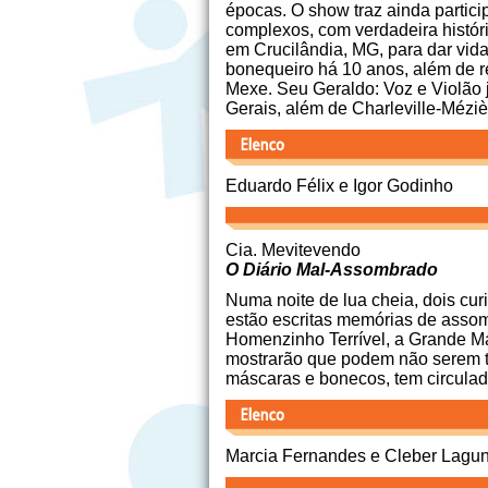
épocas. O show traz ainda partic
complexos, com verdadeira históri
em Crucilândia, MG, para dar vid
bonequeiro há 10 anos, além de re
Mexe. Seu Geraldo: Voz e Violão 
Gerais, além de Charleville-Méziè
Eduardo Félix e Igor Godinho
Cia. Mevitevendo
O Diário Mal-Assombrado
Numa noite de lua cheia, dois cu
estão escritas memórias de assomb
Homenzinho Terrível, a Grande Mal
mostrarão que podem não serem t
máscaras e bonecos, tem circulad
Marcia Fernandes e Cleber Lagu