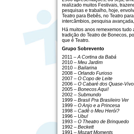
realizado muitos Festivais, traze
pesquisas e trabalho, hoje, envo
Teatro para Bebês, no Teatro para
intercâmbios, pesquisa avançada, 
Há muitos anos remexemos tudo aq
tradição do Teatro de Bonecos, p
que é Teatro.
Grupo Sobrevento
2011 –
A Cortina da Babá
2010 –
Meu Jardim
2010 –
Bailarina
2008 –
Orlando Furioso
2007 –
O Copo de Leite
2006 –
O Cabaré dos Quase-Vivo
2005 –
Bonecos Aqui!
2002 –
Submundo
1999 –
Brasil Pra Brasileiro Ver
1999 –
O Anjo e a Princesa
1998 –
Cadê o Meu Herói?
1996 –
Ubu!
1993 –
O Theatro de Brinquedo
1992 –
Beckett
1991 –
Mozart Moments