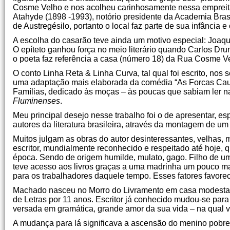
Cosme Velho e nos acolheu carinhosamente nessa empreita
Atahyde (1898 -1993), notório presidente da Academia Brasi
de Austregésilo, portanto o local faz parte de sua infância 
A escolha do casarão teve ainda um motivo especial: Joa
O epíteto ganhou força no meio literário quando Carlos D
o poeta faz referência a casa (número 18) da Rua Cosme V
O conto Linha Reta & Linha Curva, tal qual foi escrito, nos
uma adaptação mais elaborada da comédia “As Forcas Caudi
Famílias, dedicado às moças – às poucas que sabiam ler na
Fluminenses
.
Meu principal desejo nesse trabalho foi o de apresentar, es
autores da literatura brasileira, através da montagem de um
Muitos julgam as obras do autor desinteressantes, velhas,
escritor, mundialmente reconhecido e respeitado até hoje, q
época. Sendo de origem humilde, mulato, gago. Filho de um
teve acesso aos livros graças a uma madrinha um pouco mai
para os trabalhadores daquele tempo. Esses fatores favore
Machado nasceu no Morro do Livramento em casa modesta e
de Letras por 11 anos. Escritor já conhecido mudou-se pa
versada em gramática, grande amor da sua vida – na qual vi
A mudança para lá significava a ascensão do menino pobre 