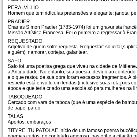
PERALVILHO
Homem que tem ridículas pretensões a elegante; janota, per
PRADIER
Charles Simon Pradier (1783-1974) foi um gravurista franc
Missão Artística Francesa. Foi o primeiro a regressar à Fr
REQUESTADO
Adjetivo de quem sofre requesta. Requestar: solicitar,supl
alguém); namorar, cortejar, galantear.
SAFO
Safo foi uma poetisa grega que viveu na cidade de Mitilene.
a Antiguidade. No entanto, sua poesia, devido ao conteúdo 
e o que restou de sua obra foram escassos fragmentos. A bi
respeito está envolto em lendas (inclusive suas relações c
época e que teria criado uma escola só para mulheres na I
TABOQUEADO
Cercado com vara de taboca (que é uma espécie de bambu d
de papel pardo.
TALAS
Apertos, embaraços
TITYRE, TU PATOLAE Início de um famoso poema bucólico de
poemas curtos, de conteúdo amoroso, pastoril e a citação refe