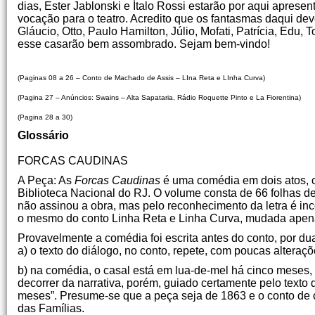
dias, Ester Jablonski e Ítalo Rossi estarão por aqui aprese
vocação para o teatro. Acredito que os fantasmas daqui de
Gláucio, Otto, Paulo Hamilton, Júlio, Mofati, Patrícia, Edu
esse casarão bem assombrado. Sejam bem-vindo!
Dudu Sandroni,
(Paginas 08 a 26 – Conto de Machado de Assis – LIna Reta e LInha Curva)
(Pagina 27 – Anúncios: Swains – Alta Sapataria, Rádio Roquette Pinto e La Fiorentina)
(Pagina 28 a 30)
Glossário
FORCAS CAUDINAS
A Peça: As
Forcas Caudinas
é uma comédia em dois atos, cu
Biblioteca Nacional do RJ. O volume consta de 66 folhas de
não assinou a obra, mas pelo reconhecimento da letra é i
o mesmo do conto Linha Reta e Linha Curva, mudada apena
Provavelmente a comédia foi escrita antes do conto, por du
a) o texto do diálogo, no conto, repete, com poucas altera
b) na comédia, o casal está em lua-de-mel há cinco meses, 
decorrer da narrativa, porém, guiado certamente pelo texto 
meses”. Presume-se que a peça seja de 1863 e o conto de o
das Famílias.