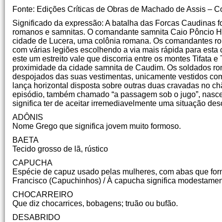
Fonte: Edições Críticas de Obras de Machado de Assis – C
Significado da expressão: A batalha das Forcas Caudinas f
romanos e samnitas. O comandante samnita Caio Pôncio Her
cidade de Lucera, uma colônia romana. Os comandantes ro
com várias legiões escolhendo a via mais rápida para esta
este um estreito vale que discorria entre os montes Tifata
proximidade da cidade samnita de Caudim. Os soldados r
despojados das suas vestimentas, unicamente vestidos com
lança horizontal disposta sobre outras duas cravadas no ch
episódio, também chamado “a passagem sob o jugo”, nasceu
significa ter de aceitar irremediavelmente uma situação des
ADÔNIS
Nome Grego que significa jovem muito formoso.
BAETA
Tecido grosso de lã, rústico
CAPUCHA
Espécie de capuz usado pelas mulheres, com abas que for
Francisco (Capuchinhos) / À capucha significa modestame
CHOCARREIRO
Que diz chocarrices, bobagens; truão ou bufão.
DESABRIDO