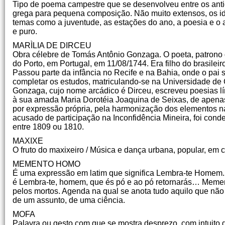
Tipo de poema campestre que se desenvolveu entre os antig
grega para pequena composição. Não muito extensos, os id
temas como a juventude, as estações do ano, a poesia e o 
e puro.
MARÌLIA DE DIRCEU
Obra célebre de Tomás Antônio Gonzaga. O poeta, patrono d
do Porto, em Portugal, em 11/08/1744. Era filho do brasile
Passou parte da infância no Recife e na Bahia, onde o pai s
completar os estudos, matriculando-se na Universidade de 
Gonzaga, cujo nome arcádico é Dirceu, escreveu poesias líri
à sua amada Maria Dorotéia Joaquina de Seixas, de apenas
por expressão própria, pela harmonização dos elementos na
acusado de participação na Inconfidência Mineira, foi co
entre 1809 ou 1810.
MAXIXE
O fruto do maxixeiro / Música e dança urbana, popular, em 
MEMENTO HOMO
É uma expressão em latim que significa Lembra-te Homem. M
é Lembra-te, homem, que és pó e ao pó retornarás… Mement
pelos mortos. Agenda na qual se anota tudo aquilo que nã
de um assunto, de uma ciência.
MOFA
Palavra ou gesto com que se mostra desprezo, com intuito d