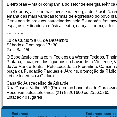
Eletrobrás
– Maior companhia do setor de energia elétrica
Há 47 anos, a Eletrobrás investe na energia do Brasil. Na e
emana das mais variadas formas de expressão do povo brasil
Centenas de projetos patrocinados pela Eletrobrás têm movi
espaços destinados à música, teatro, dança, cinema, artes 
(Última Capa)
10 de Outubro a 01 de Dezembro
Sábado e Domingos 17h30
2a. e 3a. 15h
O Espetáculo conta com: Tecidos da Werner Tecidos, Tingi
Pralana, Lavagem dos figurinos da Lavanderia Vienense, V
do Ao Mundo Teatral, Refeições do La Fiorentina, Camarin
praça da Fundação Parques e JArdins, promoção da Rádio 
Lei de Incentivo a Cultura
Casarão Austregéliso de Athayde
Rua Cosme Velho, 599 (Próximo ao bondinho do Corcovad
Reservas pelos telefones: (21) 88201600 ou 2556.5265
Lotação 40 lugares
Endereço
Endereço para co