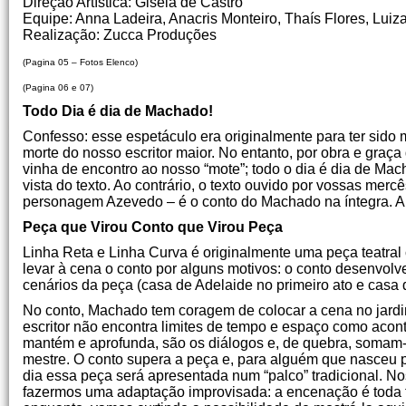
Direção Artística: Gisela de Castro
Equipe: Anna Ladeira, Anacris Monteiro, Thaís Flores, Luiz
Realização: Zucca Produções
(Pagina 05 – Fotos Elenco)
(Pagina 06 e 07)
Todo Dia é dia de Machado!
Confesso: esse espetáculo era originalmente para ter si
morte do nosso escritor maior. No entanto, por obra e graça 
vinha de encontro ao nosso “mote”; todo o dia é dia de Ma
vista do texto. Ao contrário, o texto ouvido por vossas me
personagem Azevedo – é o conto do Machado na íntegra. A
Peça que Virou Conto que Virou Peça
Linha Reta e Linha Curva é originalmente uma peça teatr
levar à cena o conto por alguns motivos: o conto desenvolve
cenários da peça (casa de Adelaide no primeiro ato e casa 
No conto, Machado tem coragem de colocar a cena no jardim
escritor não encontra limites de tempo e espaço como acont
mantém e aprofunda, são os diálogos e, de quebra, somam-se
mestre. O conto supera a peça e, para alguém que nasceu p
dia essa peça será apresentada num “palco” tradicional. No
fazermos uma adaptação improvisada: a encenação é toda tr