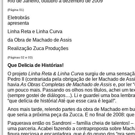
Rio de Janeiro, outubro a dezembro de 2009
(Página 01)
Eletrobrás
apresenta
Linha Reta e Linha Curva
da Obra de Machado de Assis
Realização Zuca Produções
(Páginas 02 e 03)
Que Delicia de Histórias!
O projeto
Linha Reta & Linha Curva
surgiu de uma sensação
Pedro II (contrariada pela obrigação de ler Machado de Ass
havia
As Obras Completas de Machado de Assis
e, por ler 
um pouco mais. Passando os olhos nos títulos, achei um te
(sempre gostei de diálogos…). Li e guardei uma boa lemb
“que delícia de história! Até que esse cara é legal!”.
Anos mais tarde, relendo partes da obra de Machado em bus
que seria a próxima peça da Zucca. E no final de 2008: que 
Paquerava então os Sandroni – família cheia de talentos! 
uma parceria. Acabei fazendo a contraproposta sobre Mach
figura preciosa e encantadora, que é do grupo dos “pra se