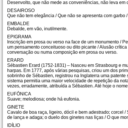
Desenvolto, que não mede as conveniências, não leva em 
DESAIROSO
Que não tem elegância / Que não se apresenta com garbo 
EMBALDE
Debalde, em vão, inutilmente.
EPIGRAMA
Inscrição em prosa ou verso na face de um monumento / Pe
um pensamento conceituoso ou dito picante / Alusão crítica
conversação ou numa composição em prosa ou verso.
ERARD
Sébastien Erard (1752-1831) – Nasceu em Strasbourg e mud
harpas. Em 1777, após várias pesquisas, criou um dos prim
sobrinho de Sébastien, registrou na Inglaterra uma patent
sistema permitia uma maior velocidade de repetição da not
vezes, erradamente, atribuída a Sébastien. Até hoje o nome
EUFÔNICA
Suave; melodiosa; onde há eufonia.
GINETE
Cavalo de boa raça, ligeiro, dócil e bem adestrado; corcel 
de lança e adaga; o duelo dos ginetes nas liças / O que mo
IDÍLIO