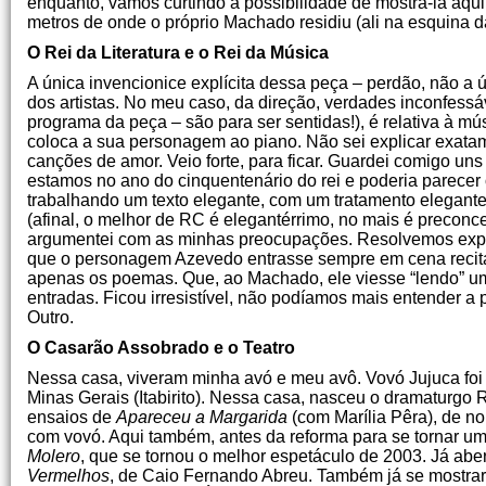
enquanto, vamos curtindo a possibilidade de mostrá-la aqu
metros de onde o próprio Machado residiu (ali na esquina 
O Rei da Literatura e o Rei da Música
A única invencionice explícita dessa peça – perdão, não a 
dos artistas. No meu caso, da direção, verdades inconfess
programa da peça – são para ser sentidas!), é relativa à m
coloca a sua personagem ao piano. Não sei explicar exata
canções de amor. Veio forte, para ficar. Guardei comigo uns
estamos no ano do cinquentenário do rei e poderia parecer
trabalhando um texto elegante, com um tratamento elegan
(afinal, o melhor de RC é elegantérrimo, no mais é preco
argumentei com as minhas preocupações. Resolvemos exper
que o personagem Azevedo entrasse sempre em cena recit
apenas os poemas. Que, ao Machado, ele viesse “lendo” um
entradas. Ficou irresistível, não podíamos mais entender a 
Outro.
O Casarão Assobrado e o Teatro
Nessa casa, viveram minha avó e meu avô. Vovó Jujuca foi
Minas Gerais (Itabirito). Nessa casa, nasceu o dramaturgo 
ensaios de
Apareceu a Margarida
(com Marília Pêra), de n
com vovó. Aqui também, antes da reforma para se tornar u
Molero
, que se tornou o melhor espetáculo de 2003. Já abe
Vermelhos
, de Caio Fernando Abreu. Também já se mostra