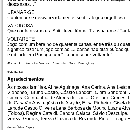
descansas…”
UFANAR-SE
Contentar-se desvanecidamente, sentir alegria orgulhosa.
VAPOROSA
Que contem vapores. Sutil, leve, tênue. Transparente / Fant
VOLTARETE
Jogo com um baralho de quarenta cartas, entre três ou qua
significa fazer um jogo com as 13 cartas não distribuídas q
e editado em Portugal um “Tratado sobre Voltarete”.
(Página 31 – Anúncios: Werner – Petrópolis e Zucca Produções)
(Página 32)
Agradecimentos
Às nossas famílias, Aline Aguinaga, Ana Carina, Ana Letíc
Vienense), Bruno Castro, Cássio Landolfi, Clara Sandroni,
Gomes, Companhia de Atores de Laura, Cristiane Gomes, D
do Casarão Austregésilo de Atayde, Elisa Pinheiro, Gisela 
Lara de Castro Oliveira Lena Barbosa de Moura, Luana Alves
(Toldos), Regina Cataldi, Sandra Calaça, Sávio (Desculpe, 
Vereza Gomes, Tereza Cristina de Rozendo Pinto, Thiago Fr
(Verso Última Capa)