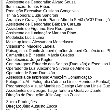
Assistente de Cenografia: Álvaro Souza
Iluminação: Tomás Ribas
Produção Executiva: Cristiano Gonçalves
Trilha Sonora: Dudu Sandroni
Arranjos e Gravação do Piano: Alfredo Sertã (ACR Produçõ
Assistente de Cenografia: Bárbara Carauta
Assistente de Figurino: Eve Rodrigues
Assistente de Iluminação: Mariana Pinto
Modelista: Lucia Lima
Make up fotos: Alessandra Montefusco
Visagismo: Marcello Labela
Paisagismo: Danilo Joppert (Irmãos Joppert Comércio de P
Camareira e Bilheteria: Márcia Guedes
Cenotécnico: Jorge Kugler
Contrarregras: Eduardo dos Santos (Duduzão) e Esequias 
Operador de Luz: Alexandre Silveira de Almeida
Operador de Som: Duduzão
Assessoria de Imprensa: Armazém Comunicação
Fotografia: Ah! Fotografia (Adriana Lins e Henrique Pontua
Programação Visual: Manifesto Design (Adriana Lins e Guto
Assistentes de Design: Tiago Tortora e Gustavo Duarte
Direção de Produção: Júlio Augusto Zucca
Zucca Produções
Direção: Jùlio Augusto Zucca