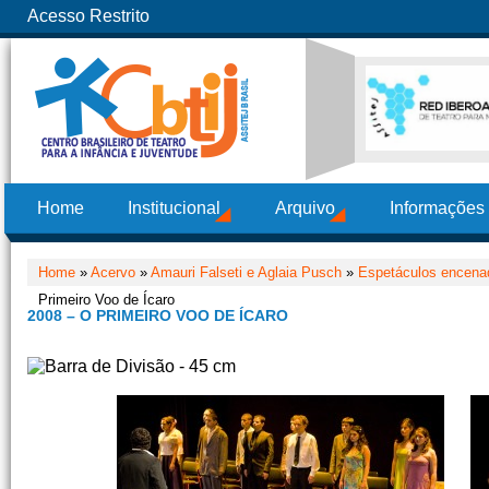
Acesso Restrito
Home
Institucional
Arquivo
Informações
Home
»
Acervo
»
Amauri Falseti e Aglaia Pusch
»
Espetáculos encenad
Primeiro Voo de Ícaro
2008 – O PRIMEIRO VOO DE ÍCARO