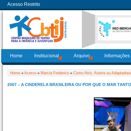
Acesso Restrito
Home
Institucional
Arquivo
Informações
Home
»
Acervo
»
Marcia Frederico
»
Como Atriz, Autora ou Adaptadora
2007 – A CINDERELA BRASILEIRA OU POR QUE O MAR TANT