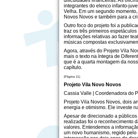
dificuldades financeiras. As ofic
integrantes do elenco infanto-juv
Velha. Em um segundo momento, j
Novos Novos e também para a cri
Outro foco do projeto foi a public
traz os três primeiros espetáculos
informações relativas ao fazer t
músicas compostas exclusivament
Agora, através do Projeto Vila Nov
mais o texto na íntegra de Diferen
que é a quarta montagem da nossa 
capítulo.
(Página 11)
Projeto Vila Novo Novos
Cassia Valle | Coordenadora do Pr
Projeto Vila Novos Novos, dois an
energia e otimismo. Ele investe n
Apesar de direcionado a públicos 
realizadas foi o reconhecimento d
valores. Entendemos a informação 
um novo humanismo, regido pelo r