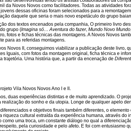
inas são desenvolvidas tendo os artistas colaboradores da comp
enil da Novos Novos como facilitadores. Todas as atividades fo
ovens dessas oficinas foram selecionados para a remontagem
ação daquele que seria o mais novo espetáculo do grupo baia
ação dos textos encenados pela companhia, O primeiro livro dess
 do grupo (
Imagina só… Aventura do fazer
,
Mundo Novo Mundo
eatro, fotos e fichas técnicas das montagens. A Novos Novos t
e para as referidas montagens.
os Novos II, conseguimos viabilizar a publicação deste livro, q
tes Iguais, com fotos da montagem original, ficha técnica e info
trajetória. Uma história que, a partir da encenação de
Diferen
ojeto Vila Novos Novos Ano I e II.
os, duas experiências distintas e de muito aprendizado. O proj
a realização do sonho e da utopia. Longe de qualquer apelo dem
diferenciados e objetivos finais também diferentes, o elemento
a riqueza cultural extraída da experiência humana, através do 
como uma troca, um constante diálogo no qual a diferenciação 
espeito, pela curiosidade e pelo afeto. E foi com entusiasmo