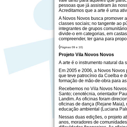
vale tanto para aqueles que parti
pessoas que já assistiram às noss
Acreditamos que a arte é uma ativi
A Novos Novos busca promover a i
classes sociais; no tangente ao p
integrantes de grupos comunitário
divide-o em categorias, em casta
compreender, ter gana para propo
(
Páginas 09 e 10)
Projeto Vila Novos Novos
A arte é o instrumento natural da
Em 2005 e 2006, a Novos Novos p
que teve patrocínio da Coelba e d
formação de mão-de-obra para as d
Recebemos no Vila Novos Novos II 
Santo; cenotécnia, orientador Pau
Landim. As oficinas foram direci
oficinas de dança (Rejane Maia), m
educação ambiental (Luciana Palme
Nessas duas edições, o projeto abr
anos, moradores de comunidades po