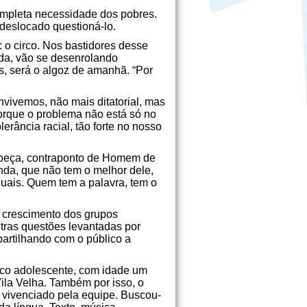
ompleta necessidade dos pobres.
deslocado questioná-lo.
 o circo. Nos bastidores desse
ada, vão se desenrolando
s, será o algoz de amanhã. “Por
vivemos, não mais ditatorial, mas
orque o problema não está só no
rância racial, tão forte no nosso
ta peça, contraponto de Homem de
da, que não tem o melhor dele,
guais. Quem tem a palavra, tem o
o crescimento dos grupos
tras questões levantadas por
artilhando com o público a
co adolescente, com idade um
ila Velha. Também por isso, o
a vivenciado pela equipe. Buscou-