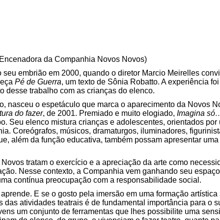
 Encenadora da Companhia Novos Novos)
seu embrião em 2000, quando o diretor Marcio Meirelles conv
 peça
Pé de Guerra
, um texto de Sônia Robatto. A experiência foi
o desse trabalho com as crianças do elenco.
ão, nasceu o espetáculo que marca o aparecimento da Novos 
ura do fazer
, de 2001. Premiado e muito elogiado,
Imagina só…
o. Seu elenco mistura crianças e adolescentes, orientados por 
ia. Coreógrafos, músicos, dramaturgos, iluminadores, figurini
que, além da função educativa, também possam apresentar uma
Novos tratam o exercício e a apreciação da arte como necess
ação. Nesse contexto, a Companhia vem ganhando seu espaço n
uma contínua preocupação com a responsabilidade social.
e aprende. E se o gosto pela imersão em uma formação artística 
s das atividades teatrais é de fundamental importância para o 
vens um conjunto de ferramentas que lhes possibilite uma sensib