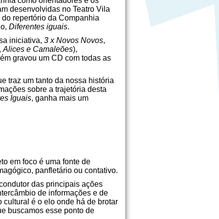
anhia como orientadores e os
ram desenvolvidas no Teatro Vila
 do repertório da Companhia
no,
Diferentes iguais
.
a iniciativa,
3 x Novos Novos
,
,
Alices e Camaleões
),
ambém gravou um CD com todas as
ue traz um tanto da nossa história
rmações sobre a trajetória desta
tes Iguais
, ganha mais um
eto em foco é uma fonte de
agógico, panfletário ou contativo.
 condutor das principais ações
intercâmbio de informações e de
cultural é o elo onde há de brotar
 que buscamos esse ponto de