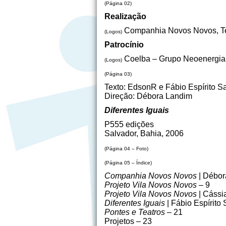
(Página 02)
Realização
Companhia Novos Novos, Tea
(Logos)
Patrocínio
Coelba – Grupo Neoenergia, 
(Logos)
(Página 03)
Texto: EdsonR e Fábio Espírito S
Direção: Débora Landim
Diferentes Iguais
P555 edições
Salvador, Bahia, 2006
(Página 04 – Foto)
(Página 05 – Índice)
Companhia Novos Novos
| Débor
Projeto Vila Novos Novos
– 9
Projeto Vila Novos Novos
| Cássia
Diferentes Iguais
| Fábio Espírito 
Pontes e Teatros
– 21
Projetos – 23