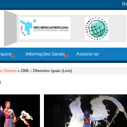
Ri
rquivo
Informações Gerais
Associe-se
o Diretora
» 2006 – Diferentes Iguais (Livro)
)