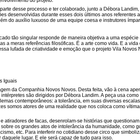
envolvimento do projeto.
 parte desse processo e ter colaborado, junto a Débora Landim
ões desenvolvidas durante esses dois últimos anos referentes 
ém do auxílio luxuoso de uma equipe coesa e instrutores ímpar
ficado tão singular responde de maneira objetiva a uma espécie
cas a meras referências filosóficas. É a arte como vida. E a vi
 essa lufada de criatividade e emoção que o projeto Vila Novos 
s Iguais
tagem da Companhia Novos Novos. Desta feita, vão à cena ape
s intérpretes são dirigidos por Débora Landim. A peça usa como 
lemas contemporâneos: a tolerância, em suas diversas escalas. 
ezes somos atores de uma realidade que nos coloca como vítim
 e atiradores de facas, desenrolam-se histórias que questionam
 sobre os grandes atos de intolerância da humanidade, como gu
acismo, etc. Para interferir no cotidiano desse circo que simbo
 daquele lugar. E ele será capaz de tudo para isso.