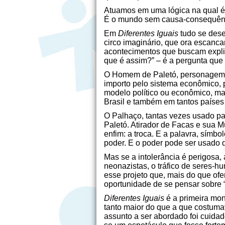
Atuamos em uma lógica na qual é 
É o mundo sem causa-consequência
Em
Diferentes Iguais
tudo se dese
circo imaginário, que ora escanca
acontecimentos que buscam explici
que é assim?” – é a pergunta que
O Homem de Paletó, personagem qu
importo pelo sistema econômico, 
modelo político ou econômico, mas
Brasil e também em tantos países
O Palhaço, tantas vezes usado par
Paletó. Atirador de Facas e sua
enfim: a troca. E a palavra, símb
poder. E o poder pode ser usado d
Mas se a intolerância é perigosa,
neonazistas, o tráfico de seres-
esse projeto que, mais do que of
oportunidade de se pensar sobre 
Diferentes Iguais
é a primeira mo
tanto maior do que a que costumav
assunto a ser abordado foi cuida