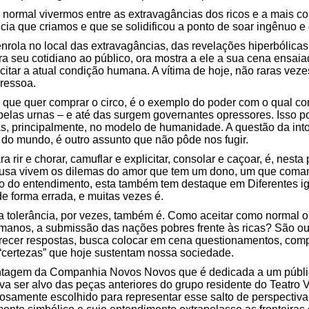
normal vivermos entre as extravagâncias dos ricos e a mais c
 que criamos e que se solidificou a ponto de soar ingênuo e 
nrola no local das extravagâncias, das revelações hiperbólicas:
ra seu cotidiano ao público, ora mostra a ele a sua cena ensai
tar a atual condição humana. A vítima de hoje, não raras veze
 ressoa.
e quer comprar o circo, é o exemplo do poder com o qual con
pelas urnas – e até das surgem governantes opressores. Isso p
, principalmente, no modelo de humanidade. A questão da intole
 do mundo, é outro assunto que não pôde nos fugir.
a rir e chorar, camuflar e explicitar, consolar e caçoar, é, nes
 Musa vivem os dilemas do amor que tem um dono, um que coman
olo do entendimento, esta também tem destaque em Diferentes i
e forma errada, e muitas vezes é.
 a tolerância, por vezes, também é. Como aceitar como normal 
humanos, a submissão das nações pobres frente às ricas? São ou
erecer respostas, busca colocar em cena questionamentos, comp
“certezas” que hoje sustentam nossa sociedade.
ntagem da Companhia Novos Novos que é dedicada a um públi
a ser alvo das peças anteriores do grupo residente do Teatro V
dosamente escolhido para representar esse salto de perspectiv