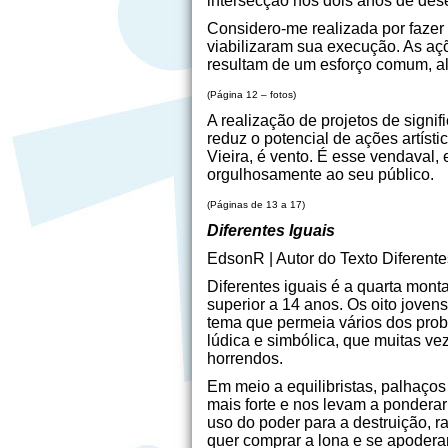
intersecção nos dois anos de des
Considero-me realizada por fazer
viabilizaram sua execução. As aç
resultam de um esforço comum, al
(Página 12 – fotos)
A realização de projetos de signi
reduz o potencial de ações artísti
Vieira, é vento. É esse vendaval,
orgulhosamente ao seu público.
(Páginas de 13 a 17)
Diferentes Iguais
EdsonR | Autor do Texto Diferente
Diferentes iguais é a quarta mon
superior a 14 anos. Os oito joven
tema que permeia vários dos prob
lúdica e simbólica, que muitas v
horrendos.
Em meio a equilibristas, palhaços
mais forte e nos levam a ponderar
uso do poder para a destruição, r
quer comprar a lona e se apoderar