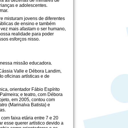
ara as dezenas de milhares de
rianças e adolescentes.
rmar.
e misturam jovens de diferentes
públicas de ensino e também
da vez mais afastam o ser humano,
nossa realidade para poder
sos esforços nisso.
ue nessa missão educadora.
Cássia Valle e Débora Landim,
 oficinas artísticas e de
ca, orientador Fábio Espírito
 Palmeira; e teatro, com Débora
ojeto, em 2005, contou com
atro (Marinalva Batista) e
as.
com faixa etária entre 7 e 20
 esse querer artístico devido a