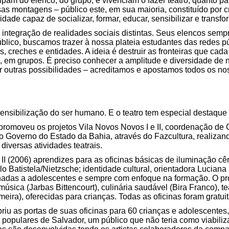
cipam do elenco, do grupo, e vivenciam o fazer teatro, quanto p
as montagens – público este, em sua maioria, constituído por c
dade capaz de socializar, formar, educar, sensibilizar e transfo
ntegração de realidades sociais distintas. Seus elencos sempr
úblico, buscamos trazer à nossa plateia estudantes das redes 
s, creches e entidades. A ideia é destruir as fronteiras que ca
s, em grupos. É preciso conhecer a amplitude e diversidade de 
r outras possibilidades – acreditamos e apostamos todos os nos
 sensibilização do ser humano. E o teatro tem especial destaq
romoveu os projetos Vila Novos Novos I e II, coordenação de 
o Governo do Estado da Bahia, através do Fazcultura, realizando
iversas atividades teatrais.
(2006) aprendizes para as oficinas básicas de iluminação cêni
lo Batistela/Nietzsche; identidade cultural, orientadora Luciana
onadas a adolescentes e sempre com enfoque na formação. O pr
úsica (Jarbas Bittencourt), culinária saudável (Bira Franco), te
ira), oferecidas para crianças. Todas as oficinas foram gratuit
iu as portas de suas oficinas para 60 crianças e adolescentes, 
pulares de Salvador, um público que não teria como viabilizar