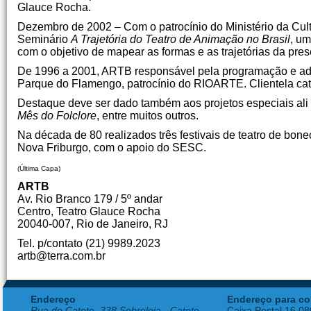
Glauce Rocha.
Dezembro de 2002 – Com o patrocínio do Ministério da Cult
Seminário
A Trajetória do Teatro de Animação
no Brasil
, um
com o objetivo de mapear as formas e as trajetórias da pre
De 1996 a 2001, ARTB responsável pela programação e adm
Parque do Flamengo, patrocínio do RIOARTE. Clientela ca
Destaque deve ser dado também aos projetos especiais ali
Mês do Folclore
, entre muitos outros.
Na década de 80 realizados três festivais de teatro de bon
Nova Friburgo, com o apoio do SESC.
(Última Capa)
ARTB
Av. Rio Branco 179 / 5º andar
Centro, Teatro Glauce Rocha
20040-007, Rio de Janeiro, RJ
Tel. p/contato (21) 9989.2023
artb@terra.com.br
Endereço
Endereço para co
Rua do Catete, 338 Sobreloja - Catete
Caixa Postal 16.0