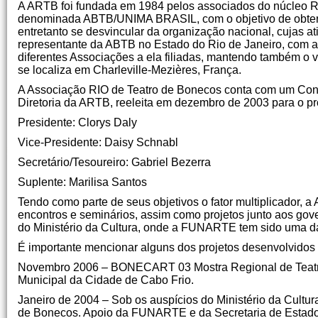
A ARTB foi fundada em 1984 pelos associados do núcleo Ri
denominada ABTB/UNIMA BRASIL, com o objetivo de obter m
entretanto se desvincular da organização nacional, cujas a
representante da ABTB no Estado do Rio de Janeiro, com
diferentes Associações a ela filiadas, mantendo também o v
se localiza em Charleville-Mezières, França.
A Associação RIO de Teatro de Bonecos conta com um Conse
Diretoria da ARTB, reeleita em dezembro de 2003 para o p
Presidente: Clorys Daly
Vice-Presidente: Daisy Schnabl
Secretário/Tesoureiro: Gabriel Bezerra
Suplente: Marilisa Santos
Tendo como parte de seus objetivos o fator multiplicador,
encontros e seminários, assim como projetos junto aos gov
do Ministério da Cultura, onde a FUNARTE tem sido uma das
É importante mencionar alguns dos projetos desenvolvidos
Novembro 2006 – BONECART 03 Mostra Regional de Teatro
Municipal da Cidade de Cabo Frio.
Janeiro de 2004 – Sob os auspícios do Ministério da Cultur
de Bonecos. Apoio da FUNARTE e da Secretaria de Estado