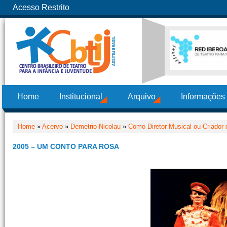
Acesso Restrito
Home
Institucional
Arquivo
Informações
Home
»
Acervo
»
Demetrio Nicolau
»
Como Diretor Musical ou Criador d
2005 – UM CONTO PARA ROSA