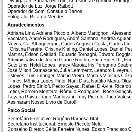
Divulgação: Adriana Piccolo, Ana Muniz e Rômulo Rodrig
Operador de Luz: Jorge Raibott
Operador de Som: Consuelo Barros
Fotógrafo: Ricardo Mendes
Agradecimentos
Adriana Lins, Adriana Piccolo, Alberto Martignoni, Alessa
Vachiano, André Rodrigues, André Santana, Andréa Aguiar, A
Neves, Cal Albuquerque, Carlos Augusto Costa, Carlos Lins,
, Cristina Pereira, Cristine Kieling, Daniel Lopes, Daniel
Martins, Edson Celulari, Eduardo Tornaghi, Edward Boggi
Administrativa do Teatro Glauce Rocha, Érica Pineschi, Er
Guto Lins, Heldi Lopes, Iaracy Maroja, Iris Peregrino Seab
José Milton Damasceno, Julia Lemmertz, Leandro Liveyra, 
Esteves, Luis Erlanger, Márcio Vieira, Marcus Vinícius Céz
Filmes, Mônica Lopes Pinto, Nani Dias, Natálio Maria, Olg
Lopes, Pedro Einloft, Pedro Sayad, Rafael D’Avila, Ricardo 
Letier, Romero Monteiro, Rômulo Rodrigues , Rose Gonçalves
Tatyana Paiva, Tiago Mantovani, Tony Piccolo, Tuco Vale
Assinaram Nosso Livro de Ouro!!!!
Palco Social
Secretário Executivo: Rogério Barbosa Blat
Secretário Institucional: Ernesto Piccolo Neto
Conselho Diretor: Célia Ferreira Nunes, Edson Francisco Ce