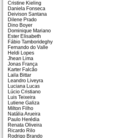
Cristine Kieling
Daniela Fonseca
Deivison Santana
Dilene Prado
Dino Boyer
Dominique Mariano
Ester Elisabeth
Fábio Tamborideghy
Fernando do Valle
Heldi Lopes
Jhean Lima
Jonas França
Karter Falcão
Laila Bittar
Leandro Liveyra
Luciana Lucas
Lúcio Cristiano
Luis Teixeira
Lutiene Galiza
Milton Filho
Natália Arueira
Paulo Herédia
Renata Oliveira
Ricardo Rilo
Rodrigo Brando