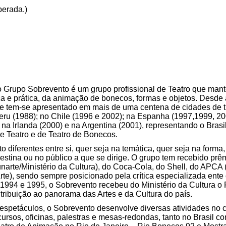
perada.)
Grupo Sobrevento é um grupo profissional de Teatro que mant
ica e prática, da animação de bonecos, formas e objetos. Desd
o e tem-se apresentado em mais de uma centena de cidades de tr
ru (1988); no Chile (1996 e 2002); na Espanha (1997,1999, 2
 na Irlanda (2000) e na Argentina (2001), representando o Bras
 de Teatro e de Teatro de Bonecos.
 diferentes entre si, quer seja na temática, quer seja na forma
stina ou no público a que se dirige. O grupo tem recebido prê
rte/Ministério da Cultura), do Coca-Cola, do Shell, do APCA (
Arte), sendo sempre posicionado pela crítica especializada ent
1994 e 1995, o Sobrevento recebeu do Ministério da Cultura o 
tribuição ao panorama das Artes e da Cultura do país.
espetáculos, o Sobrevento desenvolve diversas atividades no
rsos, oficinas, palestras e mesas-redondas, tanto no Brasil co