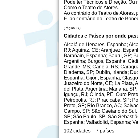
Pode ter Técnicos e Direção. Ou 
Como o Teatro de Atores.
Ao contrário do Teatro de Atores, 
E, ao contrário do Teatro de Bon
(Página 07)
Cidades e Países por onde pas
Alcalá de Henares, Espanha; Alca
RJ; Aquiraz, CE; Aranjuez, Espanh
Barañain, Espanha; Bauru, SP; Be
Argentina; Burgos, Espanha; Cád
Grande, MS; Canela, RS; Caraguat
Diadema, SP; Dublin, Irlanda; Du
Espanha; Gijón, Espanha; Glasgow
Juazeiro do Norte, CE; La Plata,
del Plata, Argentina; Mariana, S
Iguaçu, RJ; Olinda, PE; Ouro Pre
Petrópolis, RJ; Piracicaba, SP; P
Preto, SP; Rio Branco, AC; Salvad
Campo, SP; São Caetano do Sul, 
SP; São Paulo, SP; São Sebastião
Espanha; Valladolid, Espanha; V
102 cidades – 7 países