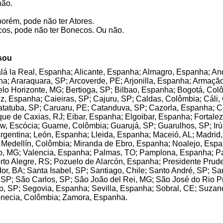
não.
porém, pode não ter Atores.
ecos, pode não ter Bonecos. Ou não.
sou
lá la Real, Espanha; Alicante, Espanha; Almagro, Espanha; An
a; Araraquara, SP; Arcoverde, PE; Arjonilla, Espanha; Armação
lo Horizonte, MG; Bertioga, SP; Bilbao, Espanha; Bogotá, Colô
iz, Espanha; Caieiras, SP; Cajuru, SP; Caldas, Colômbia; Cál
atuba, SP; Caruaru, PE; Catanduva, SP; Cazorla, Espanha; Cór
que de Caxias, RJ; Eibar, Espanha; Elgoibar, Espanha; Fortale
, Escócia; Guarne, Colômbia; Guarujá, SP; Guarulhos, SP; Irú
 Argentina; León, Espanha; Lleida, Espanha; Maceió, AL; Madri
P; Medellín, Colômbia; Miranda de Ebro, Espanha; Noalejo, Esp
to, MG; Valencia, Espanha; Palmas, TO; Pamplona, Espanha; Paty
orto Alegre, RS; Pozuelo de Alarcón, Espanha; Presidente Prude
or, BA; Santa Isabel, SP; Santiago, Chile; Santo André, SP; S
SP; São Carlos, SP; São João del Rei, MG; São José do Rio P
, SP; Segovia, Espanha; Sevilla, Espanha; Sobral, CE; Suzano
enecia, Colômbia; Zamora, Espanha.