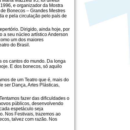
aria Mazzetti 95, foi diretor
 1996, e organizador da Mostra
e de Bonecos – Grandes Mestres
da e pela circulação pelo país de
ertório. Dirigido, ainda hoje, por
o a seu núcleo artístico Anderson
 como um dos maiores
atro do Brasil.
os os cantos do mundo. Da longa
hoje. E dos bonecos, só aquilo
amos de um Teatro que é, mais do
 ser Dança, Artes Plásticas,
entamos fazer das dificuldades o
novos públicos, desenvolvendo
cada espetáculo seja
o. Nos Festivais, trazemos ao
ecos, talvez com razão. Nos