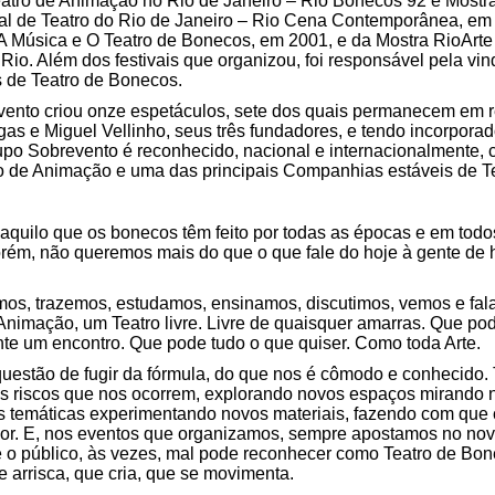
atro de Animação no Rio de Janeiro – Rio Bonecos 92 e Mostra M
ional de Teatro do Rio de Janeiro – Rio Cena Contemporânea, em
 A Música e O Teatro de Bonecos, em 2001, e da Mostra RioArt
io. Além dos festivais que organizou, foi responsável pela vin
 de Teatro de Bonecos.
vento criou onze espetáculos, sete dos quais permanecem em rep
as e Miguel Vellinho, seus três fundadores, e tendo incorporad
upo Sobrevento é reconhecido, nacional e internacionalmente,
ro de Animação e uma das principais Companhias estáveis de Te
quilo que os bonecos têm feito por todas as épocas e em tod
orém, não queremos mais do que o que fale do hoje à gente de 
os, trazemos, estudamos, ensinamos, discutimos, vemos e fal
nimação, um Teatro livre. Livre de quaisquer amarras. Que pode
e um encontro. Que pode tudo o que quiser. Como toda Arte.
stão de fugir da fórmula, do que nos é cômodo e conhecido. T
s riscos que nos ocorrem, explorando novos espaços mirando 
s temáticas experimentando novos materiais, fazendo com que 
ior. E, nos eventos que organizamos, sempre apostamos no nov
ue o público, às vezes, mal pode reconhecer como Teatro de Bon
 arrisca, que cria, que se movimenta.