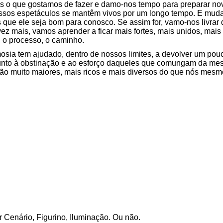
s o que gostamos de fazer e damo-nos tempo para preparar no
sos espetáculos se mantêm vivos por um longo tempo. E muda
ue ele seja bom para conosco. Se assim for, vamo-nos livrar 
ez mais, vamos aprender a ficar mais fortes, mais unidos, mais 
o, o processo, o caminho.
osia tem ajudado, dentro de nossos limites, a devolver um pou
unto à obstinação e ao esforço daqueles que comungam da me
são muito maiores, mais ricos e mais diversos do que nós mes
 Cenário, Figurino, Iluminação. Ou não.