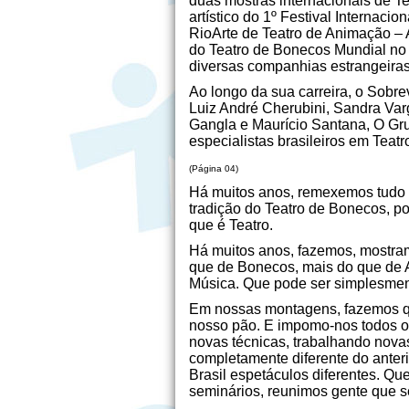
duas mostras internacionais de Te
artístico do 1º Festival Internac
RioArte de Teatro de Animação –
do Teatro de Bonecos Mundial no R
diversas companhias estrangeiras
Ao longo da sua carreira, o Sobre
Luiz André Cherubini, Sandra Varg
Gangla e Maurício Santana, O Gr
especialistas brasileiros em Teat
(Página 04)
Há muitos anos, remexemos tudo a
tradição do Teatro de Bonecos, p
que é Teatro.
Há muitos anos, fazemos, mostram
que de Bonecos, mais do que de A
Música. Que pode ser simplesment
Em nossas montagens, fazemos que
nosso pão. E impomo-nos todos o
novas técnicas, trabalhando nova
completamente diferente do anter
Brasil espetáculos diferentes. Q
seminários, reunimos gente que se