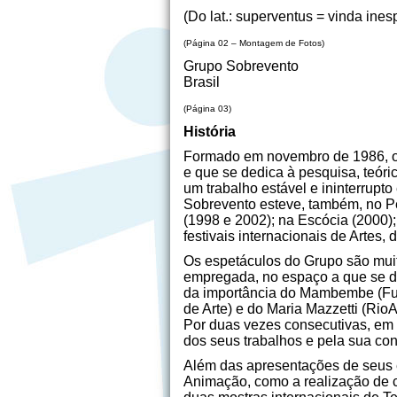
(Do lat.: superventus = vinda ines
(Página 02 – Montagem de Fotos)
Grupo Sobrevento
Brasil
(Página 03)
História
Formado em novembro de 1986, o 
e que se dedica à pesquisa, teór
um trabalho estável e ininterrupt
Sobrevento esteve, também, no Pe
(1998 e 2002); na Escócia (2000);
festivais internacionais de Artes,
Os espetáculos do Grupo são muito
empregada, no espaço a que se de
da importância do Mambembe (Funa
de Arte) e do Maria Mazzetti (Rio
Por duas vezes consecutivas, em 
dos seus trabalhos e pela sua con
Além das apresentações de seus 
Animação, como a realização de cu