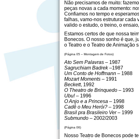
Não precisamos de muito: fazemo
peças novas a cada momento: nos
Confiamos no tempo e esperamos q
falhas, vamo-nos estruturar cada v
valido o estudo, o treino, o ensai
Estamos certos de que nossa teim
Bonecos. O nosso sonho é que, j
o Teatro e o Teatro de Animação 
(Página 05 – Montagem de Fotos)
Ato Sem Palavras –
1987
Sagruchiam Badrek –
1987
Um Conto de Hoffmann
– 1988
Mozart Moments
– 1991
Beckett
, 1992
O Theatro de Brinquedo –
1993
Ubu! –
1996
O Anjo e a Princesa
– 1998
Cadê o Meu Herói? –
1998
Brasil pra Brasileiro Ver
– 1999
Submundo –
2002/2003
(Página 06)
Nosso Teatro de Bonecos pode ter