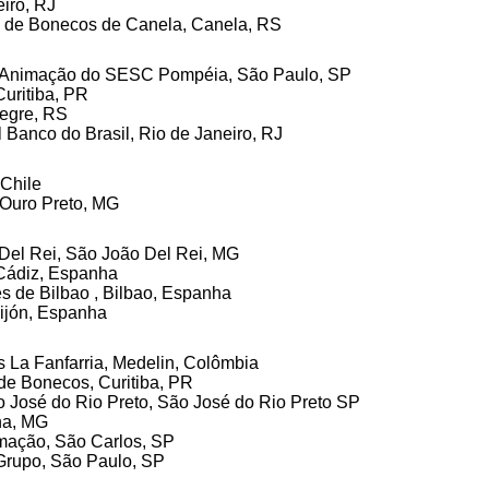
eiro, RJ
tro de Bonecos de Canela, Canela, RS
de Animação do SESC Pompéia, São Paulo, SP
Curitiba, PR
legre, RS
Banco do Brasil, Rio de Janeiro, RJ
 Chile
 Ouro Preto, MG
 Del Rei, São João Del Rei, MG
 Cádiz, Espanha
es de Bilbao , Bilbao, Espanha
Gijón, Espanha
es La Fanfarria, Medelin, Colômbia
 de Bonecos, Curitiba, PR
ão José do Rio Preto, São José do Rio Preto SP
na, MG
mação, São Carlos, SP
 Grupo, São Paulo, SP