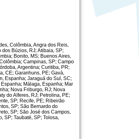
des, Colômbia, Angra dos Reis,
 dos Búzios, RJ; Atibaia, SP;
mbia; Bonito, MS; Buenos Aires,
i, Colômbia; Campinas, SP; Campo
doba, Argentina; Curitiba, PR;
za, CE; Garanhuns, PE; Gavà,
n, Espanha; Jaraguá do Sul, SC;
d, Espanha; Málaga, Espanha; Mar
anha; Nova Friburgo, RJ; Nova
 do Alferes, RJ; Petrolina, PE;
nte, SP; Recife, PE; Ribeirão
antos, SP; São Bernardo do
reto, SP; São José dos Campos,
, SP; Taubaté, SP; Tolosa,